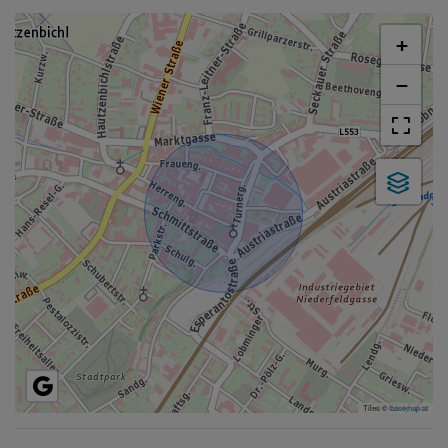
+
−
Tiles ©
basemap.at