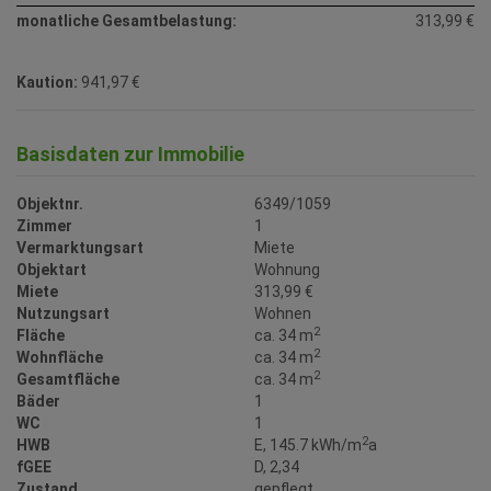
monatliche Gesamtbelastung:
313,99 €
Kaution:
941,97 €
Basisdaten zur Immobilie
Objektnr.
6349/1059
Zimmer
1
Vermarktungsart
Miete
Objektart
Wohnung
Miete
313,99 €
Nutzungsart
Wohnen
2
Fläche
ca. 34 m
2
Wohnfläche
ca. 34 m
2
Gesamtfläche
ca. 34 m
Bäder
1
WC
1
2
HWB
E, 145.7 kWh/m
a
fGEE
D, 2,34
Zustand
gepflegt