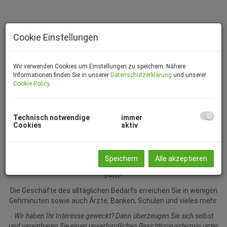
Cookie Einstellungen
Wir verwenden Cookies um Einstellungen zu speichern. Nähere
Informationen finden Sie in unserer
Datenschutzerklärung
und unserer
Cookie Policy
.
Technisch notwendige
immer
Cookies
aktiv
Beschreibung
Zur Vermietung gelangt eine Mietwohnung in unmittelbarer
Speichern
Alle akzeptieren
Nähe des Stadtzentrums von Knittelfeld und hat eine Größe von
34 m².
Die Geschäfte des alltäglichen Bedarfs erreichen Sie in wenigen
Gehminuten sowie auch Ärzte, Banken, Schulen und vieles mehr.
Wir haben Ihr Interesse geweckt? Dann überzeugen Sie sich selbst
und vereinbaren Sie einen unverbindlichen Besichtigungstermin unter