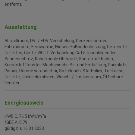
entfernt.
Ausstattung
Abstellraum
DV- / EDV-Verkabelung
Deckenleuchten
Fahrradraum
Fernwärme
Fliesen
Fußbodenheizung
Getrennte
Toiletten
Gäste-WC
IT-Verkabelung Cat 5
Innenliegender
Sonnenschutz
Kabelkanäle Oberputz
Kunststoffboden
Kunststofffenster
Mechanische Be- und Entlüftung
Parkplatz
Pissoir
Räume veränderbar
Satteldach
Stadtblick
Teeküche
Toilette
Umkleidekabinen
Wasch- / Trockenraum
Öffenbare
Fenster
Energieausweis
2
HWB
C, 76.5 kWh/m
a
fGEE
A, 0,79
gültig bis
16.01.2033