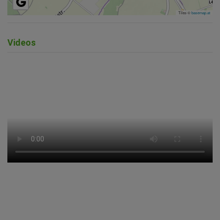
Tiles ©
basemap.at
Videos