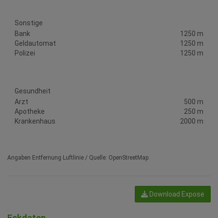
Sonstige
Bank
1250 m
Geldautomat
1250 m
Polizei
1250 m
Gesundheit
Arzt
500 m
Apotheke
250 m
Krankenhaus
2000 m
Angaben Entfernung Luftlinie / Quelle: OpenStreetMap
Download Expose
Eckdaten