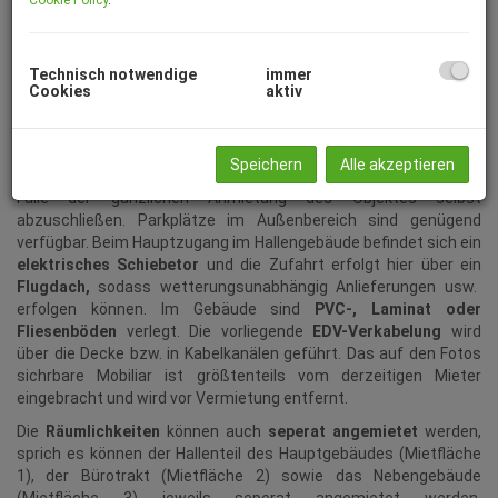
Hallenflächen
im Ausmaß von
ca. 645,35 m²
sowie dem
Bürotrakt
, bestehend aus Büroräumlichkeiten, Sozialraum,
Lagern, Technikraum, Garderoben und WC-Anlagen im Ausmaß
Technisch notwendige
immer
von
ca. 280,51 m²
. Zudem besteht noch ein
unbeheiztes
Cookies
aktiv
Nebengebäude
, welches
derzeit
als Mopedgarage und Müllraum
genutzt wurde im Ausmaß von ca. 145,35 m².
Das Objekt wird mittels
Fernwärme über eine
Speichern
Alle akzeptieren
Fußbodenheizung
beheizt, der Liefervertrag ist vom Mieter im
Falle der gänzlichen Anmietung des Objektes selbst
abzuschließen. Parkplätze im Außenbereich sind genügend
verfügbar. Beim Hauptzugang im Hallengebäude befindet sich ein
elektrisches Schiebetor
und die Zufahrt erfolgt hier über ein
Flugdach,
sodass wetterungsunabhängig Anlieferungen usw.
erfolgen können. Im Gebäude sind
PVC-, Laminat oder
Fliesenböden
verlegt. Die vorliegende
EDV-Verkabelung
wird
über die Decke bzw. in Kabelkanälen geführt. Das auf den Fotos
sichrbare Mobiliar ist größtenteils vom derzeitigen Mieter
eingebracht und wird vor Vermietung entfernt.
Die
Räumlichkeiten
können auch
seperat angemietet
werden,
sprich es können der Hallenteil des Hauptgebäudes (Mietfläche
1), der Bürotrakt (Mietfläche 2) sowie das Nebengebäude