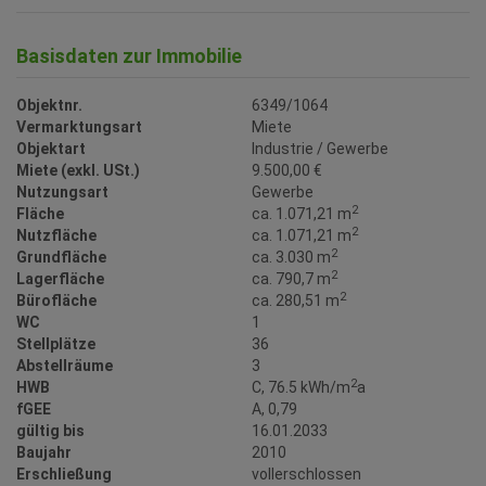
Basisdaten zur Immobilie
Objektnr.
6349/1064
Vermarktungsart
Miete
Objektart
Industrie / Gewerbe
Miete (exkl. USt.)
9.500,00 €
Nutzungsart
Gewerbe
2
Fläche
ca. 1.071,21 m
2
Nutzfläche
ca. 1.071,21 m
2
Grundfläche
ca. 3.030 m
2
Lagerfläche
ca. 790,7 m
2
Bürofläche
ca. 280,51 m
WC
1
Stellplätze
36
Abstellräume
3
2
HWB
C, 76.5 kWh/m
a
fGEE
A, 0,79
gültig bis
16.01.2033
Baujahr
2010
Erschließung
vollerschlossen