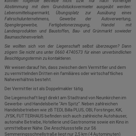
können folgende Betriebe nicht bzw. nur nach vorheriger
Abstimmung mit dem Grundstücksvermieter ausgeübt werden:
Lebensmittelsupermarkt, Übungsplatz zur Ausübung eines
Fahrschulunternehmens, Gewerbe der Autoverwertung,
Spenglergewerbe, Fertigbetonerzeugung, Handel mit
Landesprodukten und Baustoffen, Bau- und Grünmarkt sowieder
Baumaschinenverleih.
Sie wollten sich von der Liegenschaft selbst überzeugen? Dann
zögern Sie nicht uns unter 0660 4740573 für einen unverbindlichen
Besichtigungstermin zu kontaktieren.
Wir weisen darauf hin, dass zwischen dem Vermittler und dem
zu vermittelnden Dritten ein familiäres oder wirtschaftliches
Naheverhältnis besteht.
Der Vermittler ist als Doppelmakler tätig.
Die Liegenschaft liegt direkt am Stadtrand von Neunkirchen im
Gewerbe- und Handelsbeite "Am Spitz". Neben zahlreichen
Handelsbetrieben wie zB TEDI, Billa PLUS, OBI, Forstinger, KiK,
JYSK, FUTTERHAUS befinden sich auch zahlreiche Autohäuser,
autonahe Betriebe, Hotellerie und Gastronomie sowie ein Kino in
unmittelbarer Nähe. Die Anschlussstelle zur S6
Semmeringsschnellstraße liegt nur 2,5 km (4 Autominuten)