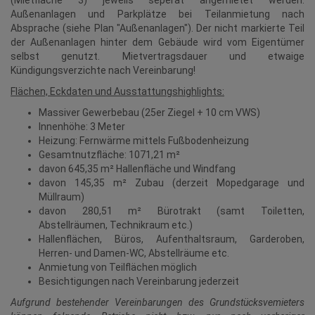
(Mietfläche 3) jeweils seperat angemietet werden.
Außenanlagen und Parkplätze bei Teilanmietung nach
Absprache (siehe Plan "Außenanlagen"). Der nicht markierte Teil
der Außenanlagen hinter dem Gebäude wird vom Eigentümer
selbst genutzt. Mietvertragsdauer und etwaige
Kündigungsverzichte nach Vereinbarung!
Flächen, Eckdaten und Ausstattungshighlights:
Massiver Gewerbebau (25er Ziegel + 10 cm VWS)
Innenhöhe: 3 Meter
Heizung: Fernwärme mittels Fußbodenheizung
Gesamtnutzfläche: 1071,21 m²
davon 645,35 m² Hallenfläche und Windfang
davon 145,35 m² Zubau (derzeit Mopedgarage und
Müllraum)
davon 280,51 m² Bürotrakt (samt Toiletten,
Abstellräumen, Technikraum etc.)
Hallenflächen, Büros, Aufenthaltsraum, Garderoben,
Herren- und Damen-WC, Abstellräume etc.
Anmietung von Teilflächen möglich
Besichtigungen nach Vereinbarung jederzeit
Aufgrund bestehender Vereinbarungen des Grundstücksvemieters