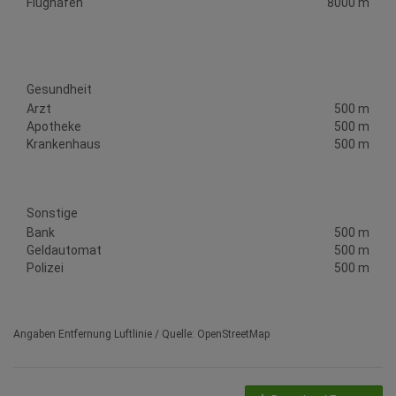
Flughafen
8000 m
Gesundheit
Arzt
500 m
Apotheke
500 m
Krankenhaus
500 m
Sonstige
Bank
500 m
Geldautomat
500 m
Polizei
500 m
Angaben Entfernung Luftlinie / Quelle: OpenStreetMap