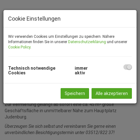
Cookie Einstellungen
Wir verwenden Cookies um Einstellungen zu speichern. Nähere
Informationen finden Sie in unserer
Datenschutzerklärung
und unserer
Cookie Policy
.
Technisch notwendige
immer
Cookies
aktiv
Beschreibung
Speichern
Alle akzeptieren
Zur Vermietung gelangt ab sofort eine ca. 45 m² große
Geschäftsfläche in unmittelbarer Nähe zum Hauptplatz
Judenburg.
Überzeugen Sie sich selbst und vereinbaren Sie gerne einen
unverbindlichen Besichtigungstermin unter 03512/822 37!