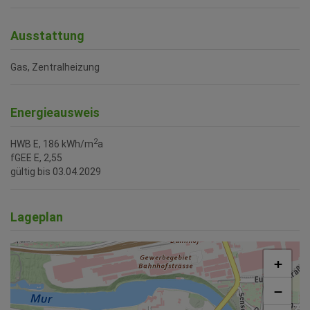
Ausstattung
Gas
Zentralheizung
Energieausweis
2
HWB
E, 186 kWh/m
a
fGEE
E, 2,55
gültig bis
03.04.2029
Lageplan
+
−