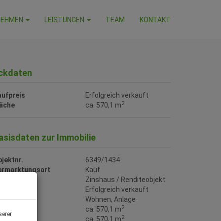
NEHMEN
LEISTUNGEN
TEAM
KONTAKT
ckdaten
aufpreis
Erfolgreich verkauft
2
läche
ca. 570,1 m
asisdaten zur Immobilie
jektnr.
6349/1434
ermarktungsart
Kauf
bjektart
Zinshaus / Renditeobjekt
aufpreis
Erfolgreich verkauft
utzungsart
Wohnen
Anlage
2
läche
ca. 570,1 m
serer
2
ohnfläche
ca. 570,1 m