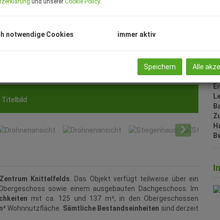
tzerklärung
und unserer
Cookie Policy
.
N
G
V
h notwendige Cookies
immer aktiv
B
H
f
gü
Speichern
Alle akz
B
E
L
Außenansich
B
Z
H
B
I
Zentrum Knittelfelds
. Das Objekt verfügt teilweise über ein
. Obergeschoss sowie einem ausgebauten Dachgeschoss. Im
chkeiten
mit ca. 125 und 137 m², in den Obergeschossen
m²
Wohnnutzfläche.
Sämtliche Bestandseinheiten
sind derzeit