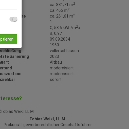
2
utzfläche
ca. 831,71 m
2
rundfläche
ca. 465 m
2
erkaufsfläche
ca. 261,61 m
alkone
1
2
WB
C, 58.6 kWh/m
a
GEE
B, 0,97
ltig bis
09.09.2034
eptieren
aujahr
1960
rschließung
vollerschlossen
etzte Sanierung
2023
t
auart
Altbau
ustand
modernisiert
auszustand
modernisiert
eziehbar
sofort
nteresse?
Tobias Weikl, LL.M.
Prokurist | gewerberechtlicher Geschäftsführer