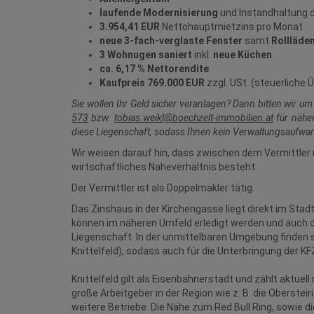
laufende Modernisierung
und Instandhaltung 
3.954,41
EUR
Nettohauptmietzins pro Monat
neue 3-fach-verglaste Fenster
samt
Rollläde
3 Wohnugen saniert
inkl.
neue Küchen
ca. 6,17 % Nettorendite
Kaufpreis 769.000 EUR
zzgl. USt. (steuerliche
Sie wollen Ihr Geld sicher veranlagen? Dann bitten wir u
573
bzw.
tobias.weikl@boechzelt-immobilien.at
für näher
diese Liegenschaft, sodass Ihnen kein Verwaltungsaufwan
Wir weisen darauf hin, dass zwischen dem Vermittler 
wirtschaftliches Naheverhältnis besteht.
Der Vermittler ist als Doppelmakler tätig.
Das Zinshaus in der Kirchengasse liegt direkt im Sta
können im näheren Umfeld erledigt werden und auch di
Liegenschaft. In der unmittelbaren Umgebung finden 
Knittelfeld), sodass auch für die Unterbringung der KFZ
Knittelfeld gilt als Eisenbahnerstadt und zählt aktuel
große Arbeitgeber in der Region wie z. B. die Obersteir
weitere Betriebe. Die Nähe zum Red Bull Ring, sowie di