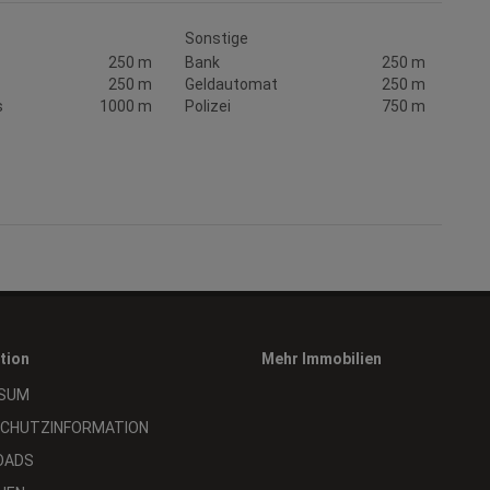
Sonstige
250 m
Bank
250 m
250 m
Geldautomat
250 m
s
1000 m
Polizei
750 m
tion
Mehr Immobilien
SUM
CHUTZINFORMATION
OADS