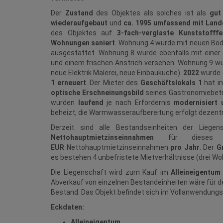
Der
Zustand
des Objektes als solches ist als
gut
wiederaufgebaut
und
ca. 1995 umfassend mit Land
des Objektes auf
3-fach-verglaste Kunststofffe
Wohnungen saniert
. Wohnung 4 wurde mit neuen Böde
ausgestattet. Wohnung 8 wurde ebenfalls mit einer 
und einem frischen Anstrich versehen. Wohnung 9 wu
neue Elektrik Malerei, neue Einbauküche).
2022
wurde 
1 erneuert
. Der Mieter des
Geschäftslokals 1
hat i
optische Erschneinungsbild
seines Gastronomiebetr
wurden
laufend
je nach Erfordernis
modernisiert 
beheizt, die Warmwasseraufbereitung erfolgt dezentr
Derzeit sind alle Bestandseinheiten der Liegen
Nettohauptmietzinseinnahmen
für dieses
EUR
Nettohauptmietzinseinnahmen
pro Jahr
. Der
G
es bestehen 4 unbefristete Mietverhältnisse (drei Wo
Die Liegenschaft wird zum Kauf im
Alleineigentu
Abverkauf von einzelnen Bestandeinheiten wäre für d
Bestand. Das Objekt befindet sich im Vollanwendung
Eckdaten:
Alleineigentum