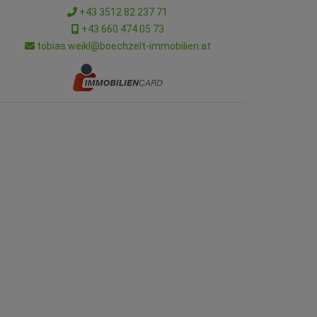
+43 3512 82 237 71
+43 660 474 05 73
tobias.weikl@boechzelt-immobilien.at