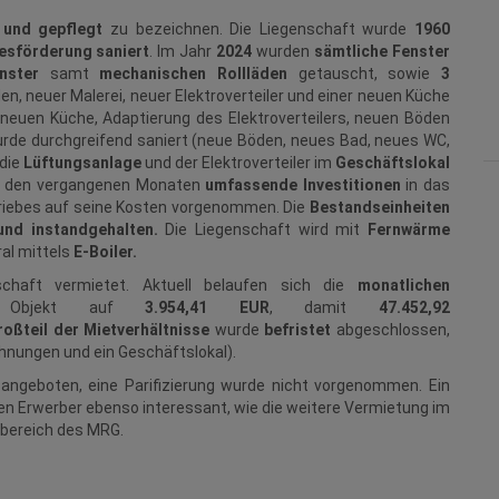
 und gepflegt
zu bezeichnen. Die Liegenschaft wurde
1960
esförderung saniert
. Im Jahr
2024
wurden
sämtliche Fenster
nster
samt
mechanischen Rollläden
getauscht, sowie
3
n, neuer Malerei, neuer Elektroverteiler und einer neuen Küche
neuen Küche, Adaptierung des Elektroverteilers, neuen Böden
rde durchgreifend saniert (neue Böden, neues Bad, neues WC,
die
Lüftungsanlage
und der Elektroverteiler im
Geschäftslokal
n den vergangenen Monaten
umfassende Investitionen
in das
iebes auf seine Kosten vorgenommen. Die
Bestandseinheiten
und instandgehalten.
Die Liegenschaft wird mit
Fernwärme
al mittels
E-Boiler.
schaft vermietet. Aktuell belaufen sich die
monatlichen
 Objekt auf
3.954,41 EUR
, damit
47.452,92
roßteil der Mietverhältnisse
wurde
befristet
abgeschlossen,
hnungen und ein Geschäftslokal).
m
angeboten, eine Parifizierung wurde nicht vorgenommen. Ein
en Erwerber ebenso interessant, wie die weitere Vermietung im
sbereich des MRG.