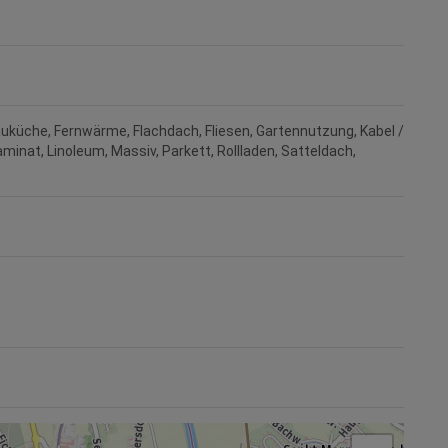
auküche
Fernwärme
Flachdach
Fliesen
Gartennutzung
Kabel /
aminat
Linoleum
Massiv
Parkett
Rollladen
Satteldach