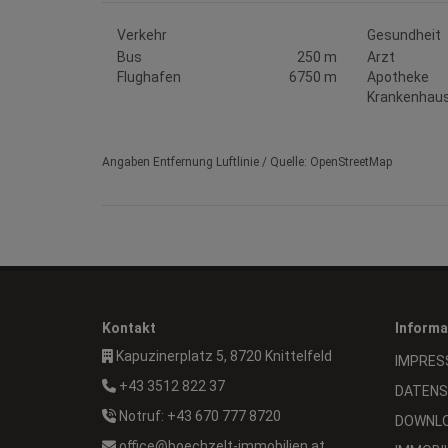
Verkehr
Gesundheit
Bus
250 m
Arzt
Flughafen
6750 m
Apotheke
Krankenhau
Angaben Entfernung Luftlinie / Quelle: OpenStreetMap
Kontakt
Informa
Kapuzinerplatz 5, 8720 Knittelfeld
IMPRES
+43 3512 822 37
DATENS
Notruf: +43 670 777 8720
DOWNL
office@boechzelt-immobilien.at