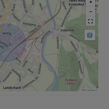
+
−
Tiles ©
basemap.at