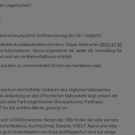
der Liegenschaft
n
 Überrechnung ohne Vorfinanzierung der USt. möglich)
m direkte Kontaktaufnahme mit Herrn Tobias Weikl unter
0660/47 40
e Informationen. Gerne organisieren wir weiter die Verwaltung für
d rund um die Mietverhältnisse entsteht.
und dem zu vermittelnden Dritten ein familiäres oder
dtzentrum Knittelfelds. Einkäufe des täglichen Gebrauches
e Anbindung an den öffentlichen Nahverkehr liegt unweit der
sich viele Parkmöglichkeiten (Kurzparkzone, Parkhaus
 für Sie und Ihre Mieter gesorgt ist.
l rund 13.000 Einwohner. Neben der ÖBB finden Sie viele weitere
ische Molkerei, Austria Email, Sandvik, VOEST Alpine und viele
e gute Erreichbarkeit von Graz und Klagenfurt sind nur einige