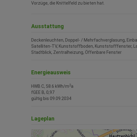
Vorzüge, die Knittelfeld zu bieten hat.
Ausstattung
Deckenleuchten
Doppel- / Mehrfachverglasung
Einb
Satelliten-TV
Kunststoffboden
Kunststofffenster
L
Stadtblick
Zentralheizung
Öffenbare Fenster
Energieausweis
2
HWB
C, 58.6 kWh/m
a
fGEE
B, 0,97
gültig bis
09.09.2034
Lageplan