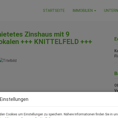
STARTSEITE
IMMOBILIEN
UNTER
mietetes Zinshaus mit 9
E
lokalen +++ KNITTELFELD +++
K
F
B
Ob
V
O
Einstellungen
K
N
F
den Cookies um Einstellungen zu speichern. Nähere Informationen finden Sie in un
W