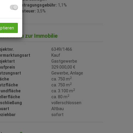
rundbucheintragungsgebühr:
1,1%
runderwerbsteuer:
3,5%
eptieren
asisdaten zur Immobilie
jektnr.
6349/1466
ermarktungsart
Kauf
bjektart
Gastgewerbe
aufpreis
329.000,00 €
utzungsart
Gewerbe
Anlage
2
läche
ca. 750 m
2
utzfläche
ca. 750 m
2
rundfläche
ca. 3.100 m
2
llerfläche
ca. 80 m
rschließung
vollerschlossen
auart
Altbau
eziehbar
sofort