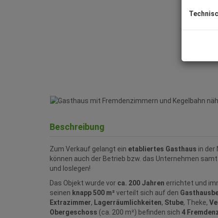
Technisc
Beschreibung
Zum Verkauf gelangt ein
etabliertes Gasthaus
in der
können auch der Betrieb bzw. das Unternehmen sam
und loslegen!
Das Objekt wurde vor
ca. 200 Jahren
errichtet und im
seinen
knapp 500 m²
verteilt sich auf den
Gasthausbe
Extrazimmer
,
Lagerräumlichkeiten
,
Stube
, Theke,
Ve
Obergeschoss
(ca. 200 m²) befinden sich
4 Fremden