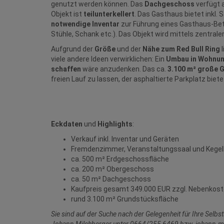
genutzt werden können. Das
Dachgeschoss
verfügt 
Objekt ist
teilunterkellert
.
Das Gasthaus bietet inkl. 
notwendige
Inventar
zur Führung eines Gasthaus-Betr
Stühle, Schank etc.).
Das Objekt wird mittels zentraler
Aufgrund der
Größe
und der
Nähe zum Red Bull Ring
l
viele andere Ideen verwirklichen: Ein
Umbau in Wohnu
schaffen
wäre anzudenken. Das ca.
3.100 m² große 
freien Lauf zu lassen, der asphaltierte Parkplatz biet
Eckdaten
und
Highlights
:
Verkauf inkl. Inventar und Geräten
Fremdenzimmer, Veranstaltungssaal und Kege
ca. 500 m² Erdgeschossfläche
ca. 200 m² Obergeschoss
ca. 50 m² Dachgeschoss
Kaufpreis gesamt 349.000 EUR zzgl. Nebenkos
rund 3.100 m² Grundstücksfläche
Sie sind auf der Suche nach der Gelegenheit für Ihre Selb