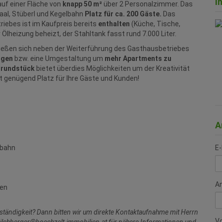
I
auf einer Fläche von
knapp 50 m²
über 2 Personalzimmer. Das
Saal, Stüberl und Kegelbahn
Platz für ca. 200 Gäste.
Das
iebes ist im Kaufpreis bereits
enthalten
(Küche, Tische,
 Ölheizung beheizt, der Stahltank fasst rund 7.000 Liter.
ießen sich neben der Weiterführung des Gasthausbetriebes
ngen
bzw. eine Umgestaltung um
mehr Apartments zu
Grundstück
bietet überdies Möglichkeiten um der Kreativität
et genügend Platz für Ihre Gäste und Kunden!
A
E-
lbahn
A
ten
stständigkeit? Dann bitten wir um direkte Kontaktaufnahme mit Herrn
V