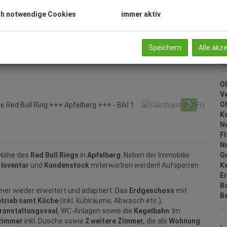
G
h notwendige Cookies
immer aktiv
G
Speichern
Alle akz
B
Ob
V
O
K
N
F
N
G
 Nähe des
Red Bull Rings
in
Apfelberg
. Neben der Immobilie
Ke
t
Inventar
und
Kundenstock
miterworben werden! Aufsperren
E
B
mer wieder erweitert und adaptiert. Das
Erdgeschoss
mit
B
trieb samt Küche
(inkl. Kühlräume, Abwasch etc.),
ranstaltungssaal
, WC-Anlagen sowie die
Kegelbahn
. Im
zimmer
inkl. Dusche sowie
2 weitere Zimmer,
die als
Wohnung