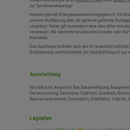
Johann Milchberger unter
0664/255 6469
bzw.
johann.m
zur Terminvereinbarung!
Hinweis gemäß Energieausweisvorlagegesetz: Ein En
unserer Aufklärung über die generell geltende Vorlage
vorgelegt. Daher gilt zumindest eine dem Alter und 
vereinbart. Wir übernehmen keinerlei Gewähr oder Haf
Immobilie.
Das Gasthaus befindet sich am Ortsrand Knittelfelds 
Großlobming und Knittelfeld. Der Red Bull Ring ist nu
Ausstattung
Abstellraum
Angeschl. Bar
Baubewilligung
Baugeneh
Gartennutzung
Getrennte Toiletten
Grünblick
Kunst
Räume veränderbar
Satteldach
Stadtblick
Toilette
Z
Lageplan