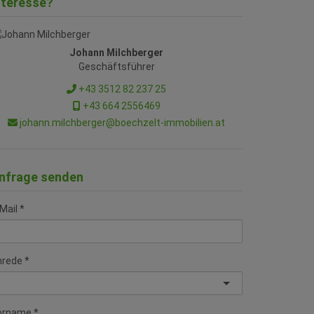
nteresse?
Johann Milchberger
Geschäftsführer
+43 3512 82 237 25
+43 664 2556469
johann.milchberger@boechzelt-immobilien.at
nfrage senden
Mail
nrede
orname