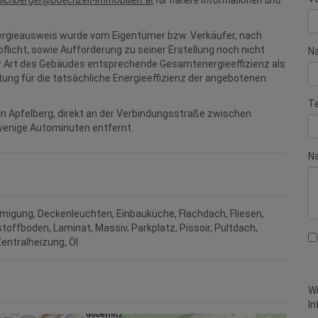
ilchberger@boechzelt-immobilien.at
für nähere Informationen und
ergieausweis wurde vom Eigentümer bzw. Verkäufer, nach
pflicht, sowie Aufforderung zu seiner Erstellung noch nicht
N
der Art des Gebäudes entsprechende Gesamtenergieeffizienz als
tung für die tatsächliche Energieeffizienz der angebotenen
T
in Apfelberg, direkt an der Verbindungsstraße zwischen
r wenige Autominuten entfernt.
Na
migung
Deckenleuchten
Einbauküche
Flachdach
Fliesen
stoffboden
Laminat
Massiv
Parkplatz
Pissoir
Pultdach
entralheizung
Öl
Wi
In