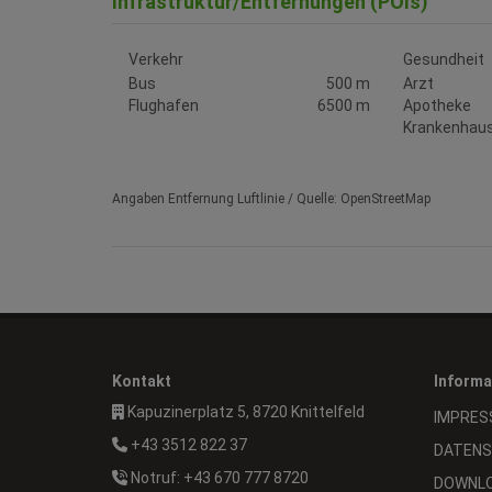
Infrastruktur/Entfernungen (POIs)
Verkehr
Gesundheit
Bus
500 m
Arzt
Flughafen
6500 m
Apotheke
Krankenhau
Angaben Entfernung Luftlinie / Quelle: OpenStreetMap
Kontakt
Informa
Kapuzinerplatz 5, 8720 Knittelfeld
IMPRES
+43 3512 822 37
DATENS
Notruf: +43 670 777 8720
DOWNL