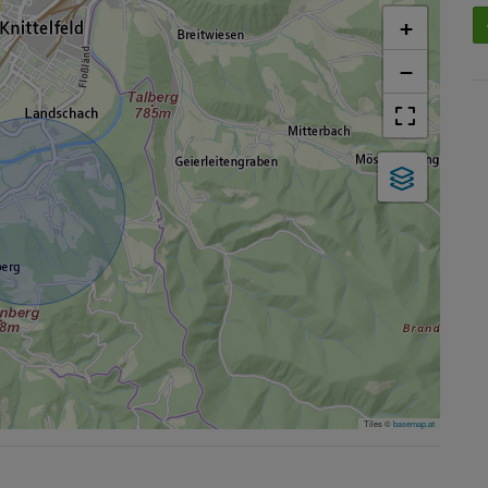
+
−
Tiles ©
basemap.at