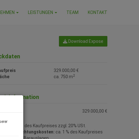
NEHMEN
LEISTUNGEN
TEAM
KONTAKT
Download Expose
ckdaten
aufpreis
329.000,00 €
2
läche
ca. 750 m
reisinformation
ufpreis:
329.000,00 €
serer
ovision:
3% des Kaufpreises zzgl. 20% USt.
ertragserrichtungskosten:
ca. 1 % des Kaufpreises
gl. USt. und Barauslagen