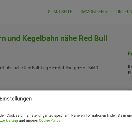
STARTSEITE
IMMOBILIEN
UNTER
n und Kegelbahn nähe Red Bull
E
K
F
P
Einstellungen
Ka
den Cookies um Einstellungen zu speichern. Nähere Informationen finden Sie in un
Pr
tzerklärung
und unserer
Cookie Policy
.
V
zz