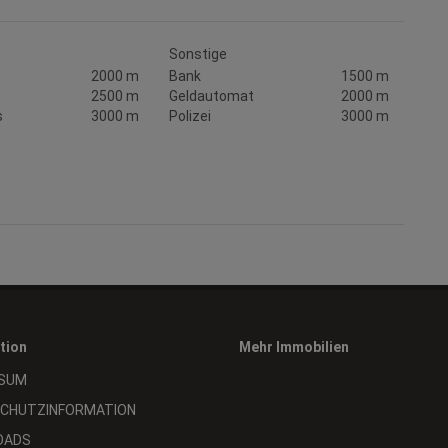
Sonstige
2000 m
Bank
1500 m
2500 m
Geldautomat
2000 m
s
3000 m
Polizei
3000 m
tion
Mehr Immobilien
SUM
CHUTZINFORMATION
OADS