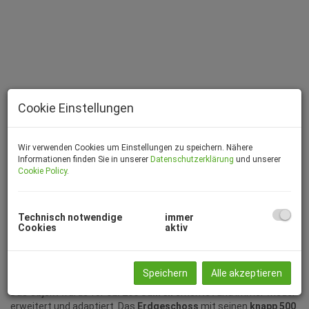
Cookie Einstellungen
Wir verwenden Cookies um Einstellungen zu speichern. Nähere
Informationen finden Sie in unserer
Datenschutzerklärung
und unserer
Cookie Policy
.
Beschreibung
Technisch notwendige
immer
Cookies
aktiv
Zum Verkauf gelangt ein
etabliertes Gasthaus
in der Nähe des
Red Bull Rings
in
Apfelberg
. Neben der Immobilie können auch
der Betrieb bzw. das Unternehmen samt
Inventar
und
Kundenstock
miterworben werden! Aufsperren und loslegen!
Speichern
Alle akzeptieren
Das Objekt wurde vor
ca. 200 Jahren
errichtet und immer wieder
erweitert und adaptiert. Das
Erdgeschoss
mit seinen
knapp 500