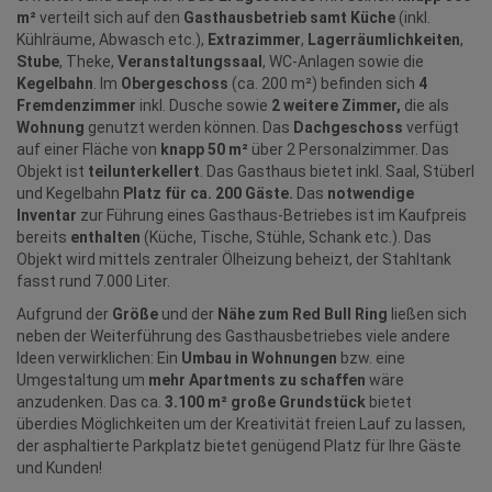
m²
verteilt sich auf den
Gasthausbetrieb samt Küche
(inkl.
Kühlräume, Abwasch etc.),
Extrazimmer
,
Lagerräumlichkeiten
,
Stube
, Theke,
Veranstaltungssaal
, WC-Anlagen sowie die
Kegelbahn
. Im
Obergeschoss
(ca. 200 m²) befinden sich
4
Fremdenzimmer
inkl. Dusche sowie
2 weitere Zimmer,
die als
Wohnung
genutzt werden können. Das
Dachgeschoss
verfügt
auf einer Fläche von
knapp 50 m²
über 2 Personalzimmer. Das
Objekt ist
teilunterkellert
.
Das Gasthaus bietet inkl. Saal, Stüberl
und Kegelbahn
Platz für ca. 200 Gäste.
Das
notwendige
Inventar
zur Führung eines Gasthaus-Betriebes ist im Kaufpreis
bereits
enthalten
(Küche, Tische, Stühle, Schank etc.).
Das
Objekt wird mittels zentraler Ölheizung beheizt, der Stahltank
fasst rund 7.000 Liter.
Aufgrund der
Größe
und der
Nähe zum Red Bull Ring
ließen sich
neben der Weiterführung des Gasthausbetriebes viele andere
Ideen verwirklichen: Ein
Umbau in Wohnungen
bzw. eine
Umgestaltung um
mehr Apartments zu schaffen
wäre
anzudenken. Das ca.
3.100 m² große Grundstück
bietet
überdies Möglichkeiten um der Kreativität freien Lauf zu lassen,
der asphaltierte Parkplatz bietet genügend Platz für Ihre Gäste
und Kunden!