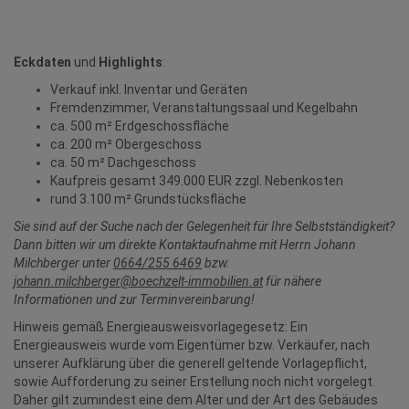
Eckdaten
und
Highlights
:
Verkauf inkl. Inventar und Geräten
Fremdenzimmer, Veranstaltungssaal und Kegelbahn
ca. 500 m² Erdgeschossfläche
ca. 200 m² Obergeschoss
ca. 50 m² Dachgeschoss
Kaufpreis gesamt 349.000 EUR zzgl. Nebenkosten
rund 3.100 m² Grundstücksfläche
Sie sind auf der Suche nach der Gelegenheit für Ihre Selbstständigkeit?
Dann bitten wir um direkte Kontaktaufnahme mit Herrn Johann
Milchberger unter
0664/255 6469
bzw.
johann.milchberger@boechzelt-immobilien.at
für nähere
Informationen und zur Terminvereinbarung!
Hinweis gemäß Energieausweisvorlagegesetz: Ein
Energieausweis wurde vom Eigentümer bzw. Verkäufer, nach
unserer Aufklärung über die generell geltende Vorlagepflicht,
sowie Aufforderung zu seiner Erstellung noch nicht vorgelegt.
Daher gilt zumindest eine dem Alter und der Art des Gebäudes