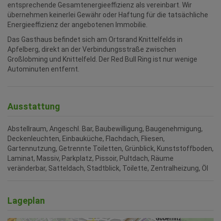
entsprechende Gesamtenergieeffizienz als vereinbart. Wir
übernehmen keinerlei Gewähr oder Haftung für die tatsächliche
Energieeffizienz der angebotenen Immobilie.
Das Gasthaus befindet sich am Ortsrand Knittelfelds in
Apfelberg, direkt an der Verbindungsstraße zwischen
Großlobming und Knittelfeld. Der Red Bull Ring ist nur wenige
Autominuten entfernt.
Ausstattung
Abstellraum
Angeschl. Bar
Baubewilligung
Baugenehmigung
Deckenleuchten
Einbauküche
Flachdach
Fliesen
Gartennutzung
Getrennte Toiletten
Grünblick
Kunststoffboden
Laminat
Massiv
Parkplatz
Pissoir
Pultdach
Räume
veränderbar
Satteldach
Stadtblick
Toilette
Zentralheizung
Öl
Lageplan