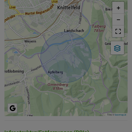
+
−
Tiles ©
basemap.at