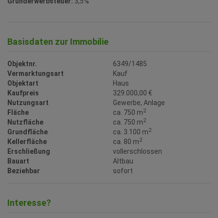
Grunderwerbsteuer:
3,5%
Basisdaten zur Immobilie
Objektnr.
6349/1485
Vermarktungsart
Kauf
Objektart
Haus
Kaufpreis
329.000,00 €
Nutzungsart
Gewerbe
Anlage
2
Fläche
ca. 750 m
2
Nutzfläche
ca. 750 m
2
Grundfläche
ca. 3.100 m
2
Kellerfläche
ca. 80 m
Erschließung
vollerschlossen
Bauart
Altbau
Beziehbar
sofort
Interesse?