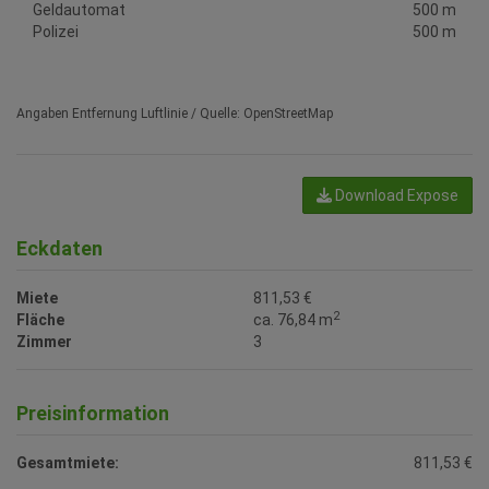
Geldautomat
500 m
Polizei
500 m
Angaben Entfernung Luftlinie / Quelle: OpenStreetMap
Download Expose
Eckdaten
Miete
811,53 €
2
Fläche
ca. 76,84 m
Zimmer
3
Preisinformation
Gesamtmiete:
811,53 €