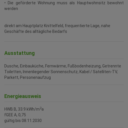
• Die geförderte Wohnung muss als Hauptwohnsitz bewohnt
werden
direkt am Hauptplatz Knittelfeld, frequentierte Lage, nahe
Geschäfte des alltägliche Bedarfs
Ausstattung
Dusche
Einbauküche
Fernwärme
Fußbodenheizung
Getrennte
Toiletten
Innenliegender Sonnenschutz
Kabel / Satelliten-TV
Parkett
Personenaufzug
Energieausweis
2
HWB
B, 33.9 kWh/m
a
fGEE
A, 0,75
gültig bis
08.11.2030