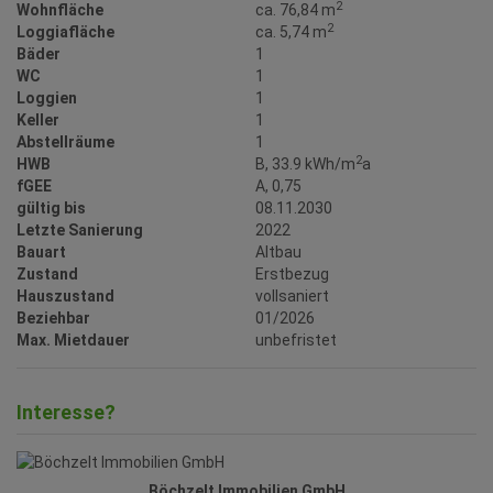
2
Wohnfläche
ca. 76,84 m
2
Loggiafläche
ca. 5,74 m
Bäder
1
WC
1
Loggien
1
Keller
1
Abstellräume
1
2
HWB
B, 33.9 kWh/m
a
fGEE
A, 0,75
gültig bis
08.11.2030
Letzte Sanierung
2022
Bauart
Altbau
Zustand
Erstbezug
Hauszustand
vollsaniert
Beziehbar
01/2026
Max. Mietdauer
unbefristet
Interesse?
Böchzelt Immobilien GmbH