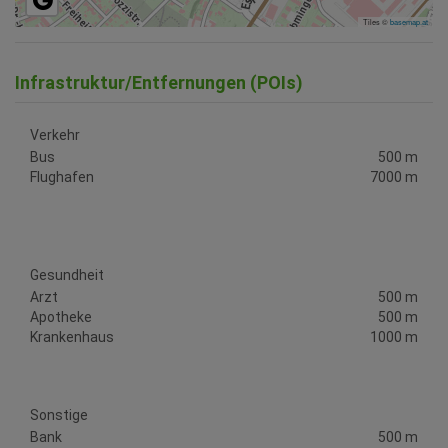
Tiles ©
basemap.at
Infrastruktur/Entfernungen (POIs)
Verkehr
Bus
500 m
Flughafen
7000 m
Gesundheit
Arzt
500 m
Apotheke
500 m
Krankenhaus
1000 m
Sonstige
Bank
500 m