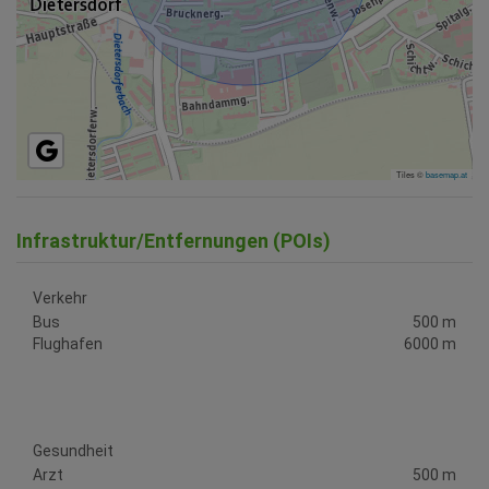
Tiles ©
basemap.at
Infrastruktur/Entfernungen (POIs)
Verkehr
Bus
500 m
Flughafen
6000 m
Gesundheit
Arzt
500 m