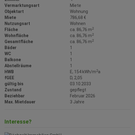
Vermarktungsart
Miete
Objektart
Wohnung
Miete
786,68 €
Nutzungsart
Wohnen
2
Fläche
ca. 86,76 m
2
Wohnfläche
ca. 86,76 m
2
Gesamtfläche
ca. 86,76 m
Bäder
1
WC
1
Balkone
1
Abstellräume
1
2
HWB
E, 154 kWh/m
a
fGEE
D, 2,05
gültig bis
03.10.2033
Zustand
gepflegt
Beziehbar
Februar 2026
Max. Mietdauer
3 Jahre
Interesse?