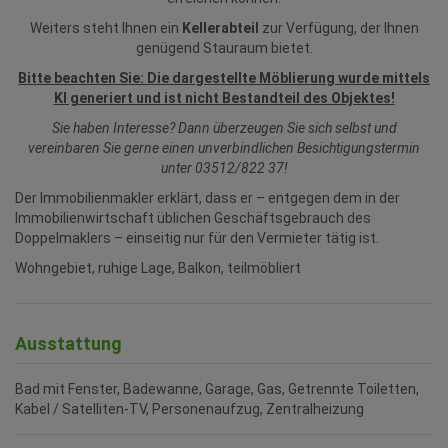
Weiters steht Ihnen ein
Kellerabteil
zur Verfügung, der Ihnen
genügend Stauraum bietet.
Bitte beachten Sie: Die dargestellte Möblierung wurde mittels
KI generiert und ist nicht Bestandteil des Objektes!
Sie haben Interesse? Dann überzeugen Sie sich selbst und
vereinbaren Sie gerne einen unverbindlichen Besichtigungstermin
unter 03512/822 37!
Der Immobilienmakler erklärt, dass er – entgegen dem in der
Immobilienwirtschaft üblichen Geschäftsgebrauch des
Doppelmaklers – einseitig nur für den Vermieter tätig ist.
Wohngebiet, ruhige Lage, Balkon, teilmöbliert
Ausstattung
Bad mit Fenster
Badewanne
Garage
Gas
Getrennte Toiletten
Kabel / Satelliten-TV
Personenaufzug
Zentralheizung