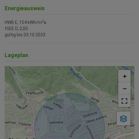
Energieausweis
2
HWB
E, 154 kWh/m
a
fGEE
D, 2,05
gültig bis
03.10.2033
Lageplan
+
−