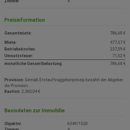
Zimmer
4
Preisinformation
Gesamtmiete:
786,68 €
Miete:
477,57 €
Betriebskosten:
237,59 €
Umsatzsteuer:
71,52 €
monatliche Gesamtbelastung:
786,68 €
Provision:
Gemäß Erstauftraggeberprinzip bezahlt der Abgeber
die Provision.
Kaution:
2.360,04 €
Basisdaten zur Immobilie
Objektnr.
6349/1520
Zimmer
4