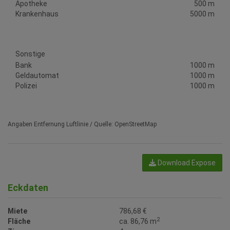
Apotheke
500 m
Krankenhaus
5000 m
Sonstige
Bank
1000 m
Geldautomat
1000 m
Polizei
1000 m
Angaben Entfernung Luftlinie / Quelle: OpenStreetMap
Download Expose
Eckdaten
Miete
786,68 €
2
Fläche
ca. 86,76 m