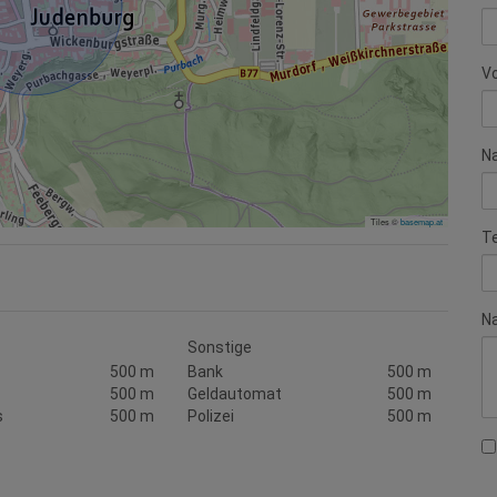
V
N
Tiles ©
basemap.at
T
Na
Sonstige
500 m
Bank
500 m
500 m
Geldautomat
500 m
s
500 m
Polizei
500 m