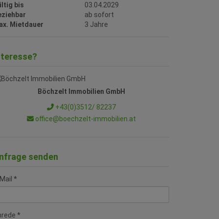
ltig bis
03.04.2029
eziehbar
ab sofort
ax. Mietdauer
3 Jahre
nteresse?
Böchzelt Immobilien GmbH
+43(0)3512/ 82237
office@boechzelt-immobilien.at
nfrage senden
Mail
nrede