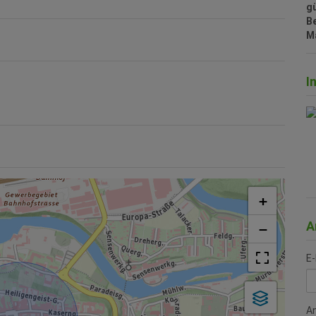
gü
B
M
I
+
A
−
E-
A