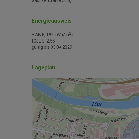
Gas
Zentralheizung
Energieausweis
2
HWB
E, 186 kWh/m
a
fGEE
E, 2,55
gültig bis
03.04.2029
Lageplan