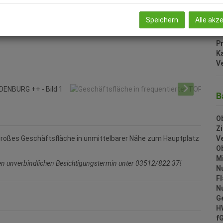
U
mo
Speichern
Alle akz
Pr
Ka
V
B
Ob
Z
V
 großes Geschäftsfläche in unmittelbarer Nähe zum Hauptplatz
O
Mi
nen unverbindlichen Besichtigungstermin unter 03512/822 37!
N
F
N
G
H
f