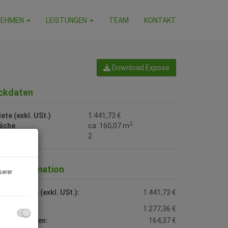
NEHMEN
LEISTUNGEN
TEAM
KONTAKT
Download Expose
ckdaten
ete (exkl. USt.)
1.441,73 €
2
läche
ca. 160,07 m
immer
2
reisinformation
serer
samtmiete (exkl. USt.):
1.441,73 €
ete:
1.277,36 €
etriebskosten:
164,37 €