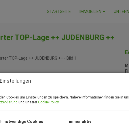
STARTSEITE
IMMOBILIEN
UNTER
tierter TOP-Lage ++ JUDENBURG ++
E
Mi
F
Z
Einstellungen
P
den Cookies um Einstellungen zu speichern. Nähere Informationen finden Sie in un
tzerklärung
und unserer
Cookie Policy
.
Ge
Mi
h notwendige Cookies
immer aktiv
B