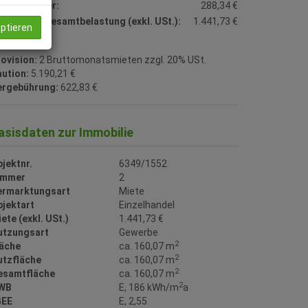
msatzsteuer:
288,34 €
natliche Gesamtbelastung (exkl. USt.):
1.441,73 €
eptieren
ovision:
2 Bruttomonatsmieten zzgl. 20% USt.
ution:
5.190,21 €
ergebührung:
622,83 €
asisdaten zur Immobilie
jektnr.
6349/1552
immer
2
ermarktungsart
Miete
bjektart
Einzelhandel
ete (exkl. USt.)
1.441,73 €
utzungsart
Gewerbe
2
läche
ca. 160,07 m
2
utzfläche
ca. 160,07 m
2
esamtfläche
ca. 160,07 m
2
WB
E, 186 kWh/m
a
GEE
E, 2,55