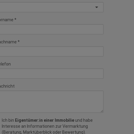
orname
achname
elefon
chricht
Ich bin
Eigentümer:in einer Immobilie
und habe
Interesse an Informationen zur Vermarktung
(Beratung, Marktüberblick oder Bewertung).