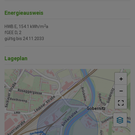
Energieausweis
2
HWB
E, 154.1 kWh/m
a
fGEE
D, 2
gültig bis
24.11.2033
Lageplan
+
−