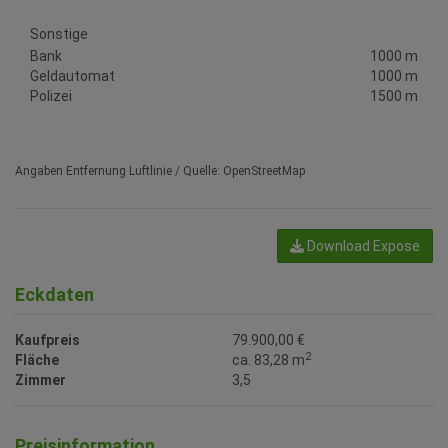
Sonstige
Bank
1000 m
Geldautomat
1000 m
Polizei
1500 m
Angaben Entfernung Luftlinie / Quelle: OpenStreetMap
Download Expose
Eckdaten
Kaufpreis
79.900,00 €
2
Fläche
ca. 83,28 m
Zimmer
3,5
Preisinformation