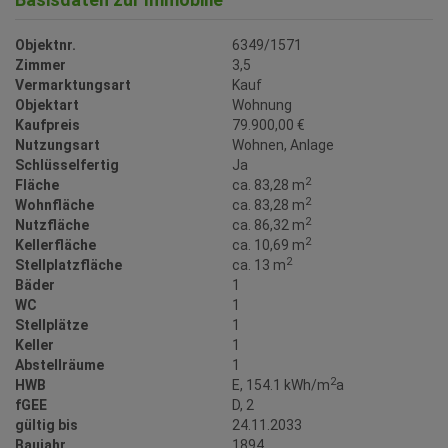
Objektnr.
6349/1571
Zimmer
3,5
Vermarktungsart
Kauf
Objektart
Wohnung
Kaufpreis
79.900,00 €
Nutzungsart
Wohnen
Anlage
Schlüsselfertig
Ja
2
Fläche
ca. 83,28 m
2
Wohnfläche
ca. 83,28 m
2
Nutzfläche
ca. 86,32 m
2
Kellerfläche
ca. 10,69 m
2
Stellplatzfläche
ca. 13 m
Bäder
1
WC
1
Stellplätze
1
Keller
1
Abstellräume
1
2
HWB
E, 154.1 kWh/m
a
fGEE
D, 2
gültig bis
24.11.2033
Baujahr
1894