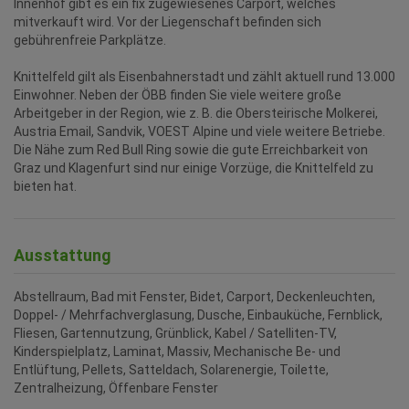
Innenhof gibt es ein fix zugewiesenes Carport, welches
mitverkauft wird. Vor der Liegenschaft befinden sich
gebührenfreie Parkplätze.
Knittelfeld gilt als Eisenbahnerstadt und zählt aktuell rund 13.000
Einwohner. Neben der ÖBB finden Sie viele weitere große
Arbeitgeber in der Region, wie z. B. die Obersteirische Molkerei,
Austria Email, Sandvik, VOEST Alpine und viele weitere Betriebe.
Die Nähe zum Red Bull Ring sowie die gute Erreichbarkeit von
Graz und Klagenfurt sind nur einige Vorzüge, die Knittelfeld zu
bieten hat.
Ausstattung
Abstellraum
Bad mit Fenster
Bidet
Carport
Deckenleuchten
Doppel- / Mehrfachverglasung
Dusche
Einbauküche
Fernblick
Fliesen
Gartennutzung
Grünblick
Kabel / Satelliten-TV
Kinderspielplatz
Laminat
Massiv
Mechanische Be- und
Entlüftung
Pellets
Satteldach
Solarenergie
Toilette
Zentralheizung
Öffenbare Fenster