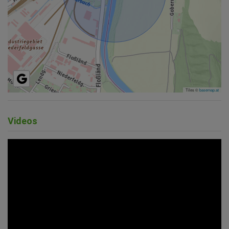
Tiles ©
basemap.at
Videos