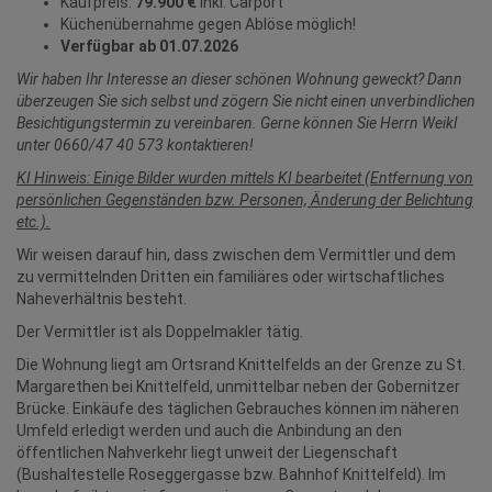
Kaufpreis:
79.900 €
inkl. Carport
Küchenübernahme gegen Ablöse möglich!
Verfügbar ab 01.07.2026
Wir haben Ihr Interesse an dieser schönen Wohnung geweckt? Dann
überzeugen Sie sich selbst und zögern Sie nicht einen unverbindlichen
Besichtigungstermin zu vereinbaren. Gerne können Sie Herrn Weikl
unter 0660/47 40 573 kontaktieren!
KI Hinweis: Einige Bilder wurden mittels KI bearbeitet (Entfernung von
persönlichen Gegenständen bzw. Personen, Änderung der Belichtung
etc.).
Wir weisen darauf hin, dass zwischen dem Vermittler und dem
zu vermittelnden Dritten ein familiäres oder wirtschaftliches
Naheverhältnis besteht.
Der Vermittler ist als Doppelmakler tätig.
Die Wohnung liegt am Ortsrand Knittelfelds an der Grenze zu St.
Margarethen bei Knittelfeld, unmittelbar neben der Gobernitzer
Brücke. Einkäufe des täglichen Gebrauches können im näheren
Umfeld erledigt werden und auch die Anbindung an den
öffentlichen Nahverkehr liegt unweit der Liegenschaft
(Bushaltestelle Roseggergasse bzw. Bahnhof Knittelfeld). Im