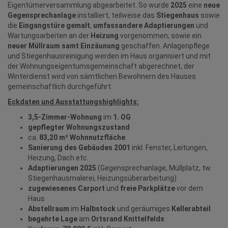
Eigentümerversammlung abgearbeitet. So wurde
2025
eine
neue
Gegensprechanlage
installiert, teilweise das
Stiegenhaus
sowie
die
Eingangstüre gemalt
,
umfassandere Adaptierungen
und
Wartungsarbeiten an der
Heizung
vorgenommen, sowie ein
neuer Müllraum samt Einzäunung
geschaffen. Anlagenpflege
und Stiegenhausreinigung werden im Haus organisiert und mit
der Wohnungseigentumsgemeinschaft abgerechnet, der
Winterdienst wird von sämtlichen Bewohnern des Hauses
gemeinschaftlich durchgeführt.
Eckdaten und Ausstattungshighlights:
3,5-Zimmer-Wohnung
im
1. OG
gepflegter Wohnungszustand
ca.
83,20
m² Wohnnutzfläche
Sanierung des Gebäudes 2001
inkl. Fenster, Leitungen,
Heizung, Dach etc.
Adaptierungen 2025
(Gegensprechanlage, Müllplatz, tw.
Stiegenhausmalerei, Heizungsüberarbeitung)
zugewiesenes Carport
und
freie Parkplätze
vor dem
Haus
Abstellraum
im
Halbstock
und geräumiges
Kellerabteil
begehrte Lage
am
Ortsrand Knittelfelds