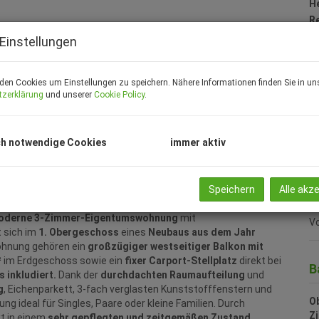
H
R
U
Einstellungen
m
Pr
den Cookies um Einstellungen zu speichern. Nähere Informationen finden Sie in un
tzerklärung
und unserer
Cookie Policy
.
V
US
G
G
h notwendige Cookies
immer aktiv
R
31
Speichern
Alle akz
Rü
moderne 3‑Zimmer‑Eigentumswohnung
mit
Vo
t sich im
1. Obergeschoss
eines
Neubaus aus dem Jahr
 Wohnung gehören ein
großzügiger westseitiger Balkon mit
²
im Erdgeschoss sowie ein
fixer Carport‑Stellplatz
direkt bei
B
 inkludiert.
Dank der
durchdachten Raumaufteilung
und
g
, Eichenparkett, 3‑fach verglasten Kunststofffenstern und
Ob
ng ideal für Singles, Paare oder kleine Familien. Durch
Z
t in einem
sehr gepflegten und zeitgemäßen Zustand
.