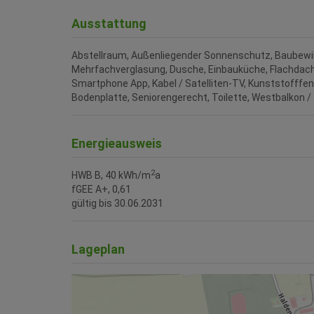
Ausstattung
Abstellraum
Außenliegender Sonnenschutz
Baubewil
Mehrfachverglasung
Dusche
Einbauküche
Flachdac
Smartphone App
Kabel / Satelliten-TV
Kunststofffen
Bodenplatte
Seniorengerecht
Toilette
Westbalkon / 
Energieausweis
2
HWB
B, 40 kWh/m
a
fGEE
A+, 0,61
gültig bis
30.06.2031
Lageplan