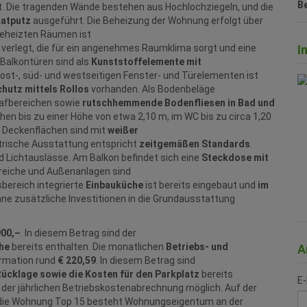
B
t. Die tragenden Wände bestehen aus Hochlochziegeln, und die
atputz
ausgeführt. Die Beheizung der Wohnung erfolgt über
 beheizten Räumen ist
I
 verlegt, die für ein angenehmes Raumklima sorgt und eine
Balkontüren sind als
Kunststoffelemente mit
ost‑, süd‑ und westseitigen Fenster- und Türelementen ist
hutz mittels Rollos
vorhanden. Als Bodenbeläge
lafbereichen sowie
rutschhemmende Bodenfliesen in Bad und
n bis zu einer Höhe von etwa 2,10 m, im WC bis zu circa 1,20
d Deckenflächen sind mit
weißer
ktrische Ausstattung entspricht
zeitgemäßen Standards
.
 Lichtauslässe. Am Balkon befindet sich eine
Steckdose mit
ereiche und Außenanlagen sind
bereich integrierte
Einbauküche
ist bereits eingebaut und
im
hne zusätzliche Investitionen in die Grundausstattung
900,–
. In diesem Betrag sind der
he
bereits enthalten. Die monatlichen
Betriebs- und
A
ormation rund
€ 220,59
. In diesem Betrag sind
Rücklage sowie die Kosten für den Parkplatz
bereits
E-
der jährlichen Betriebskostenabrechnung möglich. Auf der
 die Wohnung Top 15 besteht Wohnungseigentum an der