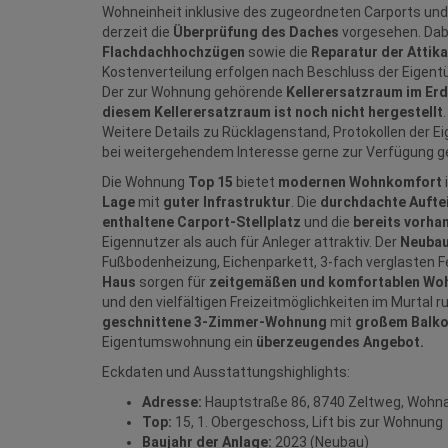
Wohneinheit inklusive des zugeordneten Carports und
derzeit die
Überprüfung des Daches
vorgesehen. Dab
Flachdachhochzügen
sowie die
Reparatur der Attik
Kostenverteilung erfolgen nach Beschluss der Eige
Der zur Wohnung gehörende
Kellerersatzraum im Er
diesem Kellerersatzraum ist noch nicht hergestellt
Weitere Details zu Rücklagenstand, Protokollen der
bei weitergehendem Interesse gerne zur Verfügung ge
Die Wohnung
Top 15
bietet
modernen Wohnkomfort
Lage
mit
guter Infrastruktur
. Die
durchdachte Aufte
enthaltene Carport‑Stellplatz
und die
bereits vorha
Eigennutzer als auch für Anleger attraktiv. Der
Neubau
Fußbodenheizung, Eichenparkett, 3‑fach verglasten
Haus
sorgen für
zeitgemäßen und komfortablen Wo
und den vielfältigen Freizeitmöglichkeiten im Murtal
geschnittene 3‑Zimmer‑Wohnung
mit
großem Balk
Eigentumswohnung ein
überzeugendes Angebot.
Eckdaten und Ausstattungshighlights:
Adresse:
Hauptstraße 86, 8740 Zeltweg, Wohna
Top:
15, 1. Obergeschoss, Lift bis zur Wohnung
Baujahr der Anlage:
2023 (Neubau)