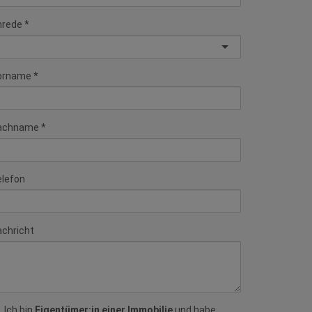
nrede
orname
achname
elefon
chricht
Ich bin
Eigentümer:in einer Immobilie
und habe