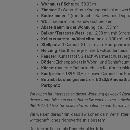
Wohnnutzfläche:
ca. 59,33 m²
Zimmer:
3 (Wohn‑/Ess‑/Kochbereich plus zwei
Badezimmer:
1 (mit Dusche, Badewanne, Dopp
WC:
1 separat, mit Handwaschbecken
Abstellraum in der Wohnung:
ca. 1,58 m²
Balkon/Terrasse West:
ca. 12,98 m², mit Stro
Kellerersatzraum/Abstellraum:
ca. 3,30 m² im
Stellplatz:
1 Carport‑Stellplatz im Kaufpreis ink
Heizung:
Gastherme je Einheit, Fußbodenheizun
Fenster:
Kunststoff, 3‑fach‑Wärmeschutzvergl
Böden:
Eichenparkett in Wohn- und Schlafräume
Küche:
moderne Einbauküche im Kaufpreis inklu
Kaufpreis:
€ 189.900,– inklusive Carport und K
Betriebskosten gesamt:
ca.
€ 220,59 monatlic
Parkplatz
Wir haben Ihr Interesse an dieser Wohnung geweckt? Dan
dieser Immobilie und vereinbaren Sie einen unverbindlich
0660/47 40 573 für weitere Informationen und Terminve
Wir weisen darauf hin, dass zwischen dem Vermittler 
wirtschaftliches Naheverhältnis besteht.
Der Vermittler ist als Doppelmakler tätig.