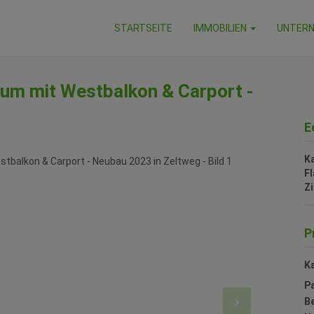
STARTSEITE
IMMOBILIEN
UNTER
m mit Westbalkon & Carport -
E
K
F
Z
P
Ka
Pa
B