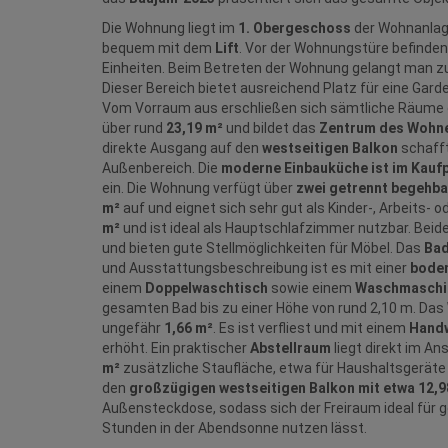
Die Wohnung liegt im
1. Obergeschoss
der Wohnanlage
bequem mit dem
Lift
. Vor der Wohnungstüre befinde
Einheiten. Beim Betreten der Wohnung gelangt man z
Dieser Bereich bietet ausreichend Platz für eine Gard
Vom Vorraum aus erschließen sich sämtliche Räume
über rund
23,19 m²
und bildet das
Zentrum des Wohn
direkte Ausgang auf den
westseitigen Balkon
schafft
Außenbereich. Die
moderne Einbauküche ist im Kaufp
ein. Die Wohnung verfügt über
zwei getrennt begehb
m²
auf und eignet sich sehr gut als Kinder-, Arbeits
m²
und ist ideal als Hauptschlafzimmer nutzbar. Bei
und bieten gute Stellmöglichkeiten für Möbel. Das
Ba
und Ausstattungsbeschreibung ist es mit einer
boden
einem
Doppelwaschtisch
sowie einem
Waschmaschi
gesamten Bad bis zu einer Höhe von rund 2,10 m. Das
ungefähr
1,66 m²
. Es ist verfliest und mit einem
Hand
erhöht. Ein praktischer
Abstellraum
liegt direkt im A
m²
zusätzliche Staufläche, etwa für Haushaltsgeräte
den
großzügigen westseitigen Balkon mit etwa 12,9
Außensteckdose, sodass sich der Freiraum ideal für 
Stunden in der Abendsonne nutzen lässt.