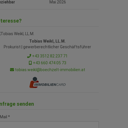
eziehbar
Mai 2026
nteresse?
Tobias Weikl, LL.M.
Prokurist | gewerberechtlicher Geschäftsführer
+43 3512 82 237 71
+43 660 474 05 73
tobias.weikl@boechzelt-immobilien.at
nfrage senden
Mail