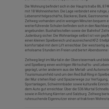
Die Wohnung befindet sich in der Hauptstraße 86, 874
mit 18 Wohneinheiten. Die Lage verbindet eine ruhig
Lebensmittelgeschäfte, Bäckerei, Bank, Gastronomie
Zeltweg vorhanden und in wenigen Minuten bequem err
weiterführende Schulen befinden sich in den Nachbar
angebunden. Bushaltestellen sowie der Bahnhof Zeltwe
Judenburg sicher. Die Wohnanlage selbst ist von gepf
einen kleinen Spielbereich und ausreichend KFZ‑Stellp
komfortabel mit dem Lift erreichbar. Der westseitig 
erholsame Stunden im Freien und bietet Abendsonne 
Zeltweg liegt im Murtal in der Obersteiermark und bi
und Spielberg einen wichtigen Wirtschafts- und Lebens
geprägt, unter anderem aus der Metall- und Automoti
Tourismusumfeld rund um den Red Bull Ring in Spielbe
der Mur stehen Rad- und Spazierwege zur Verfügung,
Sportanlagen, Schwimmbäder sowie kulturelle Einrich
dem Auto gut erreichbar. Über die S36 Murtal Schnel
sowie in Richtung Kärnten und Salzburg. Zeltweg biete
ruhesuchende Eigennutzer einen attraktiven Wohnsta