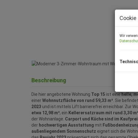
Cookie 
Wir verwen
Datenschu
Technisc
Beschreibung
Die hier angebotene Wohnung
Top 15
ist eine
helle, 
einer
Wohnnutzfläche von rund 59,33 m²
. Sie befinde
2023
und ist mittels Lift barrierefrei erreichbar. Zur
etwa 12,98 m²
, ein
Kellerersatzraum mit rund 3,30 m
der Wohnanlage.
Carport und Küche sind im Kaufpreis
der
hochwertigen Ausstattung
mit
Fußbodenheizun
außenliegendem Sonnenschutz
eignet sich die Wohnu
das
Baujahr 2023
präsentiert sich das gesamte Objek