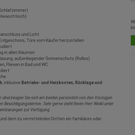
 Schlafzimmer)
elwaschtisch)
Wi
In
manschluss und Licht
 Erdgeschoss, Türe vom Käufer herzustellen
ludiert
g in allen Räumen
asung, außenliegender Sonnenschutz (Rollos)
n, Fliesen in Bad und WC
diert
üche
h
, inklusive
Betriebs- und Heizkosten, Rücklage und
n überzeugen Sie sich am besten persönlich von den Vorzügen
en Besichtigungstermin. Sehr gerne steht Ihnen Herr Weikl unter
reinbarungen zur Verfügung.
und dem zu vermittelnden Dritten ein familiäres oder