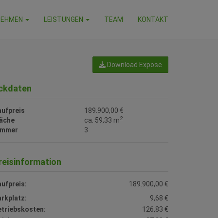
NEHMEN
LEISTUNGEN
TEAM
KONTAKT
Download Expose
ckdaten
aufpreis
189.900,00 €
2
läche
ca. 59,33 m
immer
3
reisinformation
ufpreis:
189.900,00 €
rkplatz:
9,68 €
etriebskosten:
126,83 €