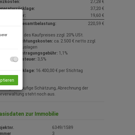
eizkosten:
27,28 €
eparaturrücklage:
37,20 €
msatzsteuer:
19,60 €
onatliche Gesamtbelastung:
220,59 €
ovision:
3% des Kaufpreises zzgl. 20% USt.
serer
ertragserrichtungskosten:
ca. 2.500 € netto zzgl.
t. und Barauslagen
rundbucheintragungsgebühr:
1,1%
runderwerbsteuer:
3,5%
eparaturrücklage:
16.400,00 € per Stichtag
.12.2025
eptieren
cklage vorläufige Schätzung, Abrechnung der
rverwaltung steht noch aus.
asisdaten zur Immobilie
jektnr.
6349/1589
immer
3