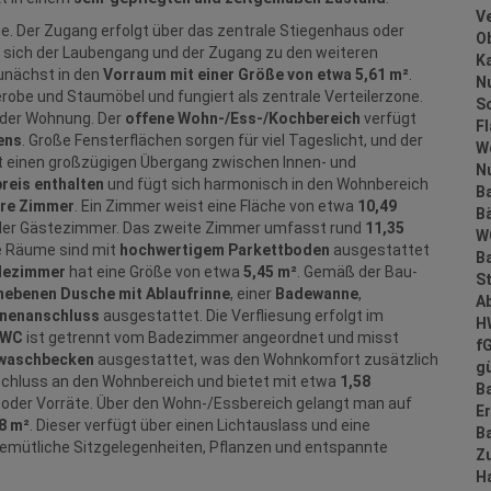
V
. Der Zugang erfolgt über das zentrale Stiegenhaus oder
O
n sich der Laubengang und der Zugang zu den weiteren
K
unächst in den
Vorraum mit einer Größe von etwa 5,61 m²
.
N
erobe und Staumöbel und fungiert als zentrale Verteilerzone.
Sc
 der Wohnung. Der
offene Wohn‑/Ess‑/Kochbereich
verfügt
F
ens
. Große Fensterflächen sorgen für viel Tageslicht, und der
W
 einen großzügigen Übergang zwischen Innen- und
N
reis enthalten
und fügt sich harmonisch in den Wohnbereich
B
are Zimmer
. Ein Zimmer weist eine Fläche von etwa
10,49
B
- oder Gästezimmer. Das zweite Zimmer umfasst rund
11,35
W
de Räume sind mit
hochwertigem Parkettboden
ausgestattet
B
dezimmer
hat eine Größe von etwa
5,45 m²
. Gemäß der Bau-
St
ebenen Dusche mit Ablaufrinne
, einer
Badewanne
,
A
nenanschluss
ausgestattet. Die Verfliesung erfolgt im
H
WC
ist getrennt vom Badezimmer angeordnet und misst
f
waschbecken
ausgestattet, was den Wohnkomfort zusätzlich
gü
nschluss an den Wohnbereich und bietet mit etwa
1,58
B
 oder Vorräte. Über den Wohn‑/Essbereich gelangt man auf
E
8 m²
. Dieser verfügt über einen Lichtauslass und eine
B
gemütliche Sitzgelegenheiten, Pflanzen und entspannte
Z
H