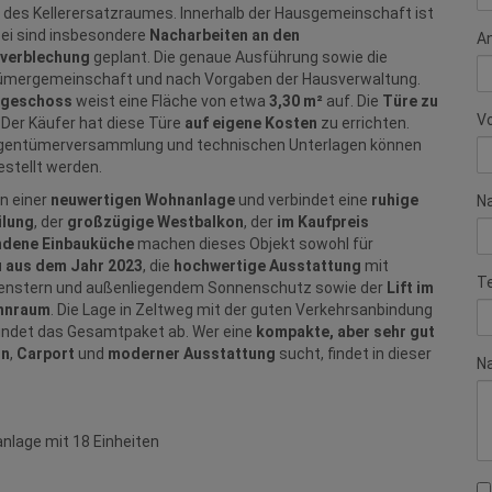
 des Kellerersatzraumes. Innerhalb der Hausgemeinschaft ist
ei sind insbesondere
Nacharbeiten an den
A
averblechung
geplant. Die genaue Ausführung sowie die
ntümergemeinschaft und nach Vorgaben der Hausverwaltung.
dgeschoss
weist eine Fläche von etwa
3,30 m²
auf. Die
Türe zu
V
. Der Käufer hat diese Türe
auf eigene Kosten
zu errichten.
 Eigentümerversammlung und technischen Unterlagen können
stellt werden.
in einer
neuwertigen Wohnanlage
und verbindet eine
ruhige
N
ilung
, der
großzügige Westbalkon
, der
im Kaufpreis
ndene Einbauküche
machen dieses Objekt sowohl für
 aus dem Jahr 2023
, die
hochwertige Ausstattung
mit
T
 Fenstern und außenliegendem Sonnenschutz sowie der
Lift im
hnraum
. Die Lage in Zeltweg mit der guten Verkehrsanbindung
 rundet das Gesamtpaket ab. Wer eine
kompakte, aber sehr gut
on
,
Carport
und
moderner Ausstattung
sucht, findet in dieser
Na
nlage mit 18 Einheiten