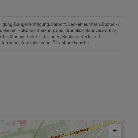
ligung
Baugenehmigung
Carport
Deckenleuchten
Doppel- /
h
Fliesen
Fußbodenheizung
Gas
Grünblick
Hausverwaltung
ster
Massiv
Parkett
Rollladen
Schlüsselfertig mit
-terrasse
Zentralheizung
Öffenbare Fenster
+