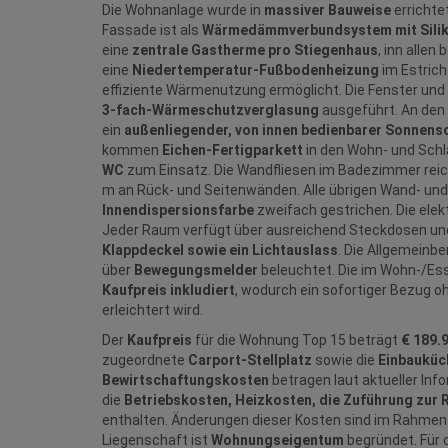
Die Wohnanlage wurde in
massiver Bauweise
errichte
Fassade ist als
Wärmedämmverbundsystem mit Silik
eine
zentrale Gastherme pro Stiegenhaus
, inn allen
eine
Niedertemperatur‑Fußbodenheizung
im Estrich
effiziente Wärmenutzung ermöglicht. Die Fenster und 
3‑fach‑Wärmeschutzverglasung
ausgeführt. An den 
ein
außenliegender, von innen bedienbarer Sonnensc
kommen
Eichen‑Fertigparkett
in den Wohn- und Sch
WC
zum Einsatz. Die Wandfliesen im Badezimmer reiche
m an Rück- und Seitenwänden. Alle übrigen Wand- un
Innendispersionsfarbe
zweifach gestrichen. Die ele
Jeder Raum verfügt über ausreichend Steckdosen und
Klappdeckel sowie ein Lichtauslass
. Die Allgemeinb
über
Bewegungsmelder
beleuchtet. Die im Wohn‑/Ess
Kaufpreis inkludiert
, wodurch ein sofortiger Bezug o
erleichtert wird.
Der
Kaufpreis
für die Wohnung Top 15 beträgt
€ 189.
zugeordnete
Carport‑Stellplatz
sowie die
Einbauküc
Bewirtschaftungskosten
betragen laut aktueller Inf
die
Betriebskosten, Heizkosten, die Zuführung zur 
enthalten. Änderungen dieser Kosten sind im Rahmen 
Liegenschaft ist
Wohnungseigentum
begründet. Für