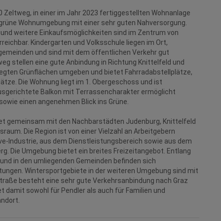
0 Zeltweg, in einer im Jahr 2023 fertiggestellten Wohnanlage
e, grüne Wohnumgebung mit einer sehr guten Nahversorgung.
 und weitere Einkaufsmöglichkeiten sind im Zentrum von
eichbar. Kindergarten und Volksschule liegen im Ort,
gemeinden und sind mit dem öffentlichen Verkehr gut
g stellen eine gute Anbindung in Richtung Knittelfeld und
legten Grünflächen umgeben und bietet Fahrradabstellplätze,
lätze. Die Wohnung liegt im 1. Obergeschoss und ist
ausgerichtete Balkon mit Terrassencharakter ermöglicht
sowie einen angenehmen Blick ins Grüne.
ldet gemeinsam mit den Nachbarstädten Judenburg, Knittelfeld
raum. Die Region ist von einer Vielzahl an Arbeitgebern
ve‑Industrie, aus dem Dienstleistungsbereich sowie aus dem
rg. Die Umgebung bietet ein breites Freizeitangebot. Entlang
 und in den umliegenden Gemeinden befinden sich
tungen. Wintersportgebiete in der weiteren Umgebung sind mit
lstraße besteht eine sehr gute Verkehrsanbindung nach Graz
t damit sowohl für Pendler als auch für Familien und
ndort.