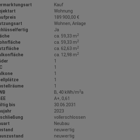
ermarktungsart
Kauf
bjektart
Wohnung
aufpreis
189.900,00 €
utzungsart
Wohnen
Anlage
hlüsselfertig
Ja
2
läche
ca. 59,33 m
2
ohnfläche
ca. 59,33 m
2
utzfläche
ca. 62,63 m
2
alkonfläche
ca. 12,98 m
äder
1
C
1
alkone
1
ellplätze
1
bstellräume
1
2
WB
B, 40 kWh/m
a
GEE
A+, 0,61
ltig bis
30.06.2031
aujahr
2023
rschließung
vollerschlossen
auart
Neubau
ustand
neuwertig
auszustand
neuwertig