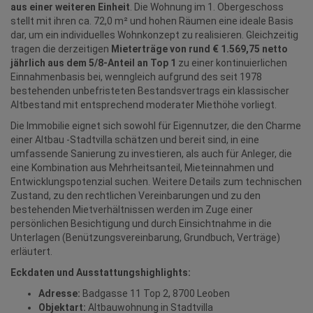
aus einer weiteren Einheit
. Die Wohnung im 1. Obergeschoss
stellt mit ihren ca. 72,0 m² und hohen Räumen eine ideale Basis
dar, um ein individuelles Wohnkonzept zu realisieren. Gleichzeitig
tragen die derzeitigen
Mieterträge von rund € 1.569,75 netto
jährlich aus dem 5/8-Anteil an Top 1
zu einer kontinuierlichen
Einnahmenbasis bei, wenngleich aufgrund des seit 1978
bestehenden unbefristeten Bestandsvertrags ein klassischer
Altbestand mit entsprechend moderater Miethöhe vorliegt.
Die Immobilie eignet sich sowohl für Eigennutzer, die den Charme
einer Altbau -Stadtvilla schätzen und bereit sind, in eine
umfassende Sanierung zu investieren, als auch für Anleger, die
eine Kombination aus Mehrheitsanteil, Mieteinnahmen und
Entwicklungspotenzial suchen. Weitere Details zum technischen
Zustand, zu den rechtlichen Vereinbarungen und zu den
bestehenden Mietverhältnissen werden im Zuge einer
persönlichen Besichtigung und durch Einsichtnahme in die
Unterlagen (Benützungsvereinbarung, Grundbuch, Verträge)
erläutert.
Eckdaten und Ausstattungshighlights:
Adresse:
Badgasse 11 Top 2, 8700 Leoben
Objektart:
Altbauwohnung in Stadtvilla