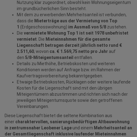
Nutzung klar zugeordnet, obwohl kein Wohnungseigentum
im grundbücherlichen Sinn besteht.
Mit dem zu erwerbenden Mehrheitsanteil ist verbunden,
dass die
Mieterträge aus der Vermietung von Top
1
(Erdgeschosswohnung)
im Ausmaß von 5/8
zustehen.
Die
vermietete Wohnung Top 1 ist seit 1978 unbefristet
vermietet
. Die
Mieteinnahmen für die gesamte
Liegenschaft betragen derzeit jährlich netto rund €
2.511,60
, wovon
ca. € 1.569,75 netto pro Jahr
auf
den
5/8-Miteigentumsanteil
entfallen.
Details zu Miethöhe, Betriebskosten und weiteren
Konditionen werden auf Anfrage bzw. im Rahmen der
Kaufvertragsvorbereitung bekanntgegeben.
Etwaige Betriebskosten, Rücklagen oder weitere laufende
Kosten für die Liegenschaft sind mit den übrigen
Miteigentümern abzustimmen und richten sich nach der
jeweiligen Miteigentumsquote sowie den getroffenen
Vereinbarungen.
Diese Liegenschaft bietet die seltene Kombination aus
einer
charaktervollen, sanierungsbedürftigen Altbauwohnung
in zentrumsnaher Leobener Lage
und einem
Mehrheitsanteil an
der Gesamtliegenschaft inklusive laufender Mieteinnahmen