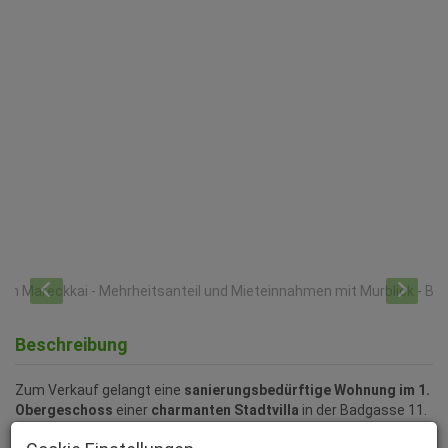
Beschreibung
Zum Verkauf gelangt eine
sanierungsbedürftige Wohnung im 1.
Obergeschoss
einer
charmanten Stadtvilla
in der Badgasse 11.
Die Netto-Wohnfläche beträgt rund
72,0 m²
und verteilt sich auf