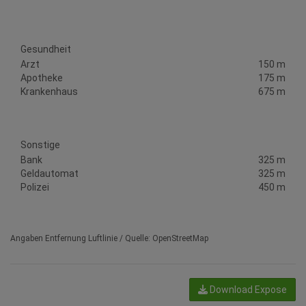
Gesundheit
Arzt
150 m
Apotheke
175 m
Krankenhaus
675 m
Sonstige
Bank
325 m
Geldautomat
325 m
Polizei
450 m
Angaben Entfernung Luftlinie / Quelle: OpenStreetMap
Download Expose