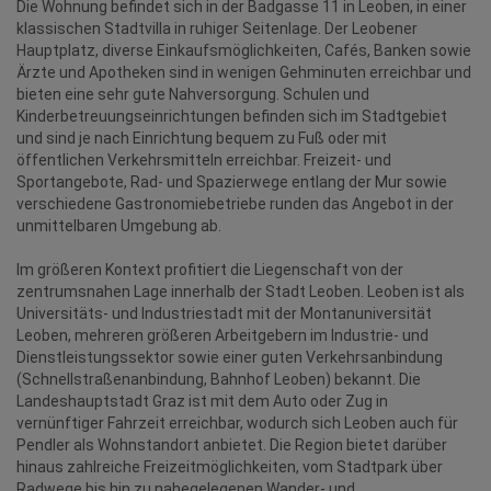
Die Wohnung befindet sich in der Badgasse 11 in Leoben, in einer
klassischen Stadtvilla in ruhiger Seitenlage. Der Leobener
Hauptplatz, diverse Einkaufsmöglichkeiten, Cafés, Banken sowie
Ärzte und Apotheken sind in wenigen Gehminuten erreichbar und
bieten eine sehr gute Nahversorgung. Schulen und
Kinderbetreuungseinrichtungen befinden sich im Stadtgebiet
und sind je nach Einrichtung bequem zu Fuß oder mit
öffentlichen Verkehrsmitteln erreichbar. Freizeit- und
Sportangebote, Rad- und Spazierwege entlang der Mur sowie
verschiedene Gastronomiebetriebe runden das Angebot in der
unmittelbaren Umgebung ab.
Im größeren Kontext profitiert die Liegenschaft von der
zentrumsnahen Lage innerhalb der Stadt Leoben. Leoben ist als
Universitäts- und Industriestadt mit der Montanuniversität
Leoben, mehreren größeren Arbeitgebern im Industrie- und
Dienstleistungssektor sowie einer guten Verkehrsanbindung
(Schnellstraßenanbindung, Bahnhof Leoben) bekannt. Die
Landeshauptstadt Graz ist mit dem Auto oder Zug in
vernünftiger Fahrzeit erreichbar, wodurch sich Leoben auch für
Pendler als Wohnstandort anbietet. Die Region bietet darüber
hinaus zahlreiche Freizeitmöglichkeiten, vom Stadtpark über
Radwege bis hin zu nahegelegenen Wander- und