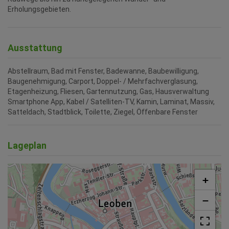
Erholungsgebieten.
Ausstattung
Abstellraum
Bad mit Fenster
Badewanne
Baubewilligung
Baugenehmigung
Carport
Doppel- / Mehrfachverglasung
Etagenheizung
Fliesen
Gartennutzung
Gas
Hausverwaltung
Smartphone App
Kabel / Satelliten-TV
Kamin
Laminat
Massiv
Satteldach
Stadtblick
Toilette
Ziegel
Öffenbare Fenster
Lageplan
+
−