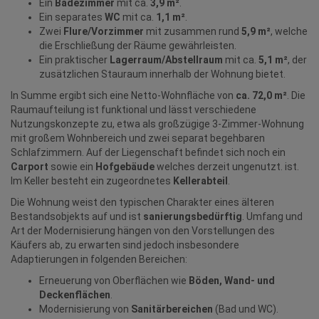
Ein
Badezimmer
mit ca.
3,9 m²
.
Ein separates
WC
mit ca.
1,1 m²
.
Zwei
Flure/Vorzimmer
mit zusammen rund
5,9 m²
, welche
die Erschließung der Räume gewährleisten.
Ein praktischer
Lagerraum/Abstellraum
mit ca.
5,1 m²
, der
zusätzlichen Stauraum innerhalb der Wohnung bietet.
In Summe ergibt sich eine Netto-Wohnfläche von
ca. 72,0 m²
. Die
Raumaufteilung ist funktional und lässt verschiedene
Nutzungskonzepte zu, etwa als großzügige 3-Zimmer-Wohnung
mit großem Wohnbereich und zwei separat begehbaren
Schlafzimmern. Auf der Liegenschaft befindet sich noch ein
Carport
sowie ein
Hofgebäude
welches derzeit ungenutzt. ist.
Im Keller besteht ein zugeordnetes
Kellerabteil
.
Die Wohnung weist den typischen Charakter eines älteren
Bestandsobjekts auf und ist
sanierungsbedürftig
. Umfang und
Art der Modernisierung hängen von den Vorstellungen des
Käufers ab, zu erwarten sind jedoch insbesondere
Adaptierungen in folgenden Bereichen:
Erneuerung von Oberflächen wie
Böden, Wand- und
Deckenflächen
.
Modernisierung von
Sanitärbereichen
(Bad und WC).