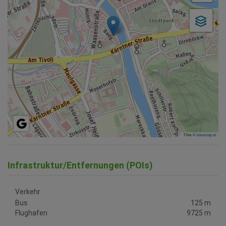
Tiles ©
basemap.at
Infrastruktur/Entfernungen (POIs)
Verkehr
Bus
125 m
Flughafen
9725 m