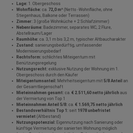
Lage:
1. Obergeschoss
Wohnfläche:
ca.
72,0 m²
(Netto -Wohnfläche, ohne
Stiegenhaus, Balkone oder Terrassen)
Zimmer:
3 (große Wohnküche + 2 Schlafzimmer)
Nebenräume:
Badezimmer, separates WC, 2 Flure,
Abstellraum/Lager
Raumhöhe:
ca. 3,1 m bis 3,2 m, typischer Altbaucharakter
Zustand:
sanierungsbedürftig, umfassender
Modernisierungsbedarf
Rechtsform:
schlichtes Miteigentum mit
Benützungsregelung
Nutzungsrecht:
exklusive Nutzung der Wohnung im 1.
Obergeschoss durch den Käufer
Miteigentumsanteil:
Mehrheitseigentum mit
5/8 Anteil
an
der Gesamtliegenschaft
Mieteinnahmen gesamt:
ca.
€ 2.511,60 netto jährlich
aus
der Vermietung von Top 1
Mieteinnahmen Anteil 5/8:
ca.
€ 1.569,75 netto jährlich
Bestandsverhältnis Top 1:
seit
1978 unbefristet
vermietet
(Altbestand)
Nutzungspotenzial:
Eigennutzung nach Sanierung oder
künftige Vermietung der sanierten Wohnung möglich