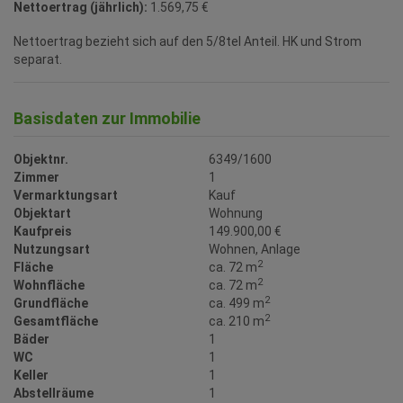
Nettoertrag (jährlich):
1.569,75 €
Nettoertrag bezieht sich auf den 5/8tel Anteil. HK und Strom
separat.
Basisdaten zur Immobilie
Objektnr.
6349/1600
Zimmer
1
Vermarktungsart
Kauf
Objektart
Wohnung
Kaufpreis
149.900,00 €
Nutzungsart
Wohnen
Anlage
2
Fläche
ca. 72 m
2
Wohnfläche
ca. 72 m
2
Grundfläche
ca. 499 m
2
Gesamtfläche
ca. 210 m
Bäder
1
WC
1
Keller
1
Abstellräume
1