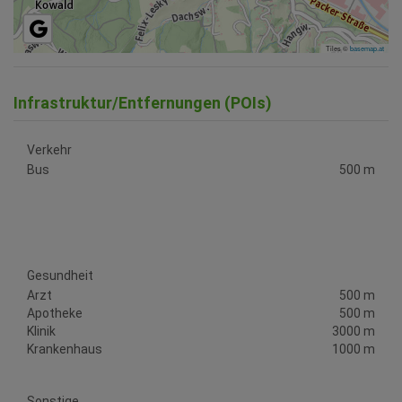
Tiles ©
basemap.at
Infrastruktur/Entfernungen (POIs)
Verkehr
Bus
500 m
Gesundheit
Arzt
500 m
Apotheke
500 m
Klinik
3000 m
Krankenhaus
1000 m
Sonstige