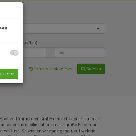
jektart
serer
hnfläche (von/bis)
-
Filter zurücksetzen
Suchen
eptieren
 Böchzelt Immobilien GmbH den richtigen Partner an
e passende Immobilie dabei. Unsere große Erfahrung
verwaltung. So wissen wir ganz genau, auf welche