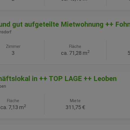
 und gut aufgeteilte Mietwohnung ++ Foh
nsdorf
Zimmer
Fläche
2
3
ca. 71,28 m
5
äftslokal in ++ TOP LAGE ++ Leoben
ben
Fläche
Miete
2
ca. 7,13 m
311,75 €