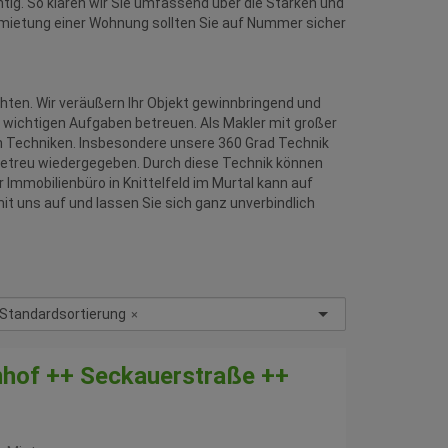
ig. So klären wir Sie umfassend über die Stärken und
 Anmietung einer Wohnung sollten Sie auf Nummer sicher
hten. Wir veräußern Ihr Objekt gewinnbringend und
 wichtigen Aufgaben betreuen. Als Makler mit großer
n Techniken. Insbesondere unsere 360 Grad Technik
ilgetreu wiedergegeben. Durch diese Technik können
Immobilienbüro in Knittelfeld im Murtal kann auf
t uns auf und lassen Sie sich ganz unverbindlich
Standardsortierung
×
nhof ++ Seckauerstraße ++