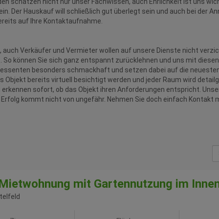
 schätzen nicht nur unser Fachwissen, auch Ehrlichkeit ist uns wicht
in. Der Hauskauf will schließlich gut überlegt sein und auch bei der
bereits auf Ihre Kontaktaufnahme.
, auch Verkäufer und Vermieter wollen auf unsere Dienste nicht verzic
. So können Sie sich ganz entspannt zurücklehnen und uns mit diesen
teressenten besonders schmackhaft und setzen dabei auf die neueste
as Objekt bereits virtuell besichtigt werden und jeder Raum wird deta
rkennen sofort, ob das Objekt ihren Anforderungen entspricht. Unser 
Erfolg kommt nicht von ungefähr. Nehmen Sie doch einfach Kontakt mi
 Mietwohnung mit Gartennutzung im Inne
telfeld