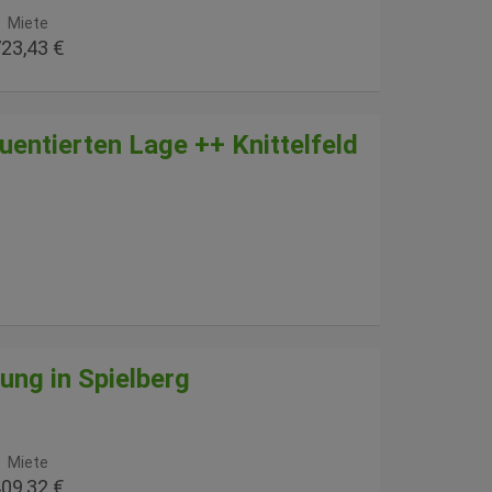
Miete
23,43 €
entierten Lage ++ Knittelfeld
g in Spielberg
Miete
09,32 €