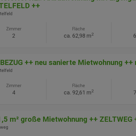
TELFELD ++
telfeld
Zimmer
Fläche
2
2
ca. 62,98 m
6
EZUG ++ neu sanierte Mietwohnung ++ m
telfeld
Zimmer
Fläche
2
4
ca. 92,61 m
7
91,5 m² große Mietwohnung ++ ZELTWEG 
tweg