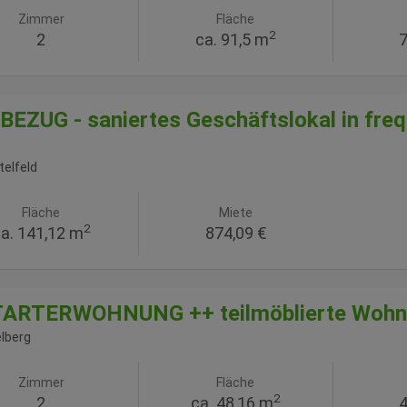
Zimmer
Fläche
2
2
ca. 91,5 m
7
EZUG - saniertes Geschäftslokal in frequ
telfeld
Fläche
Miete
2
a. 141,12 m
874,09 €
TARTERWOHNUNG ++ teilmöblierte Wohnun
elberg
Zimmer
Fläche
2
2
ca. 48,16 m
4