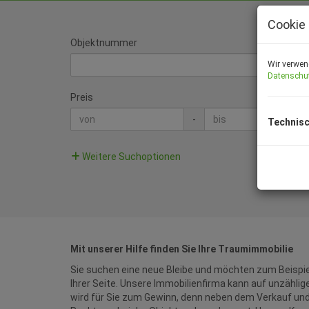
Cookie 
Objektnummer
Wir verwen
Datenschu
Preis
-
Technisc
Weitere Suchoptionen
Mit unserer Hilfe finden Sie Ihre Traumimmobilie
Sie suchen eine neue Bleibe und möchten zum Beispie
Ihrer Seite. Unsere Immobilienfirma kann auf unzählig
wird für Sie zum Gewinn, denn neben dem Verkauf und