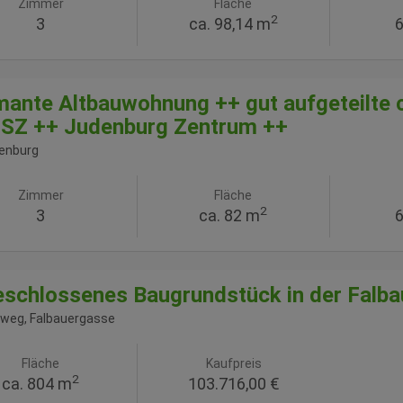
Zimmer
Fläche
2
3
ca. 98,14 m
6
ante Altbauwohnung ++ gut aufgeteilte
 SZ ++ Judenburg Zentrum ++
enburg
Zimmer
Fläche
2
3
ca. 82 m
6
schlossenes Baugrundstück in der Falb
tweg
, Falbauergasse
Fläche
Kaufpreis
2
ca. 804 m
103.716,00 €