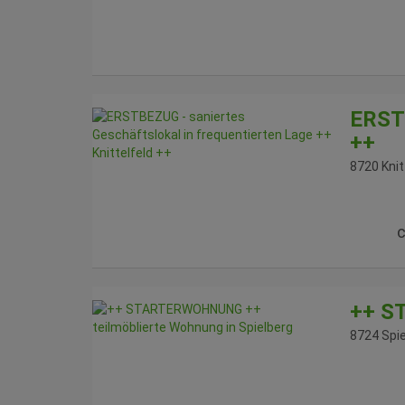
ERSTB
++
8720 Knit
c
++ S
8724 Spi