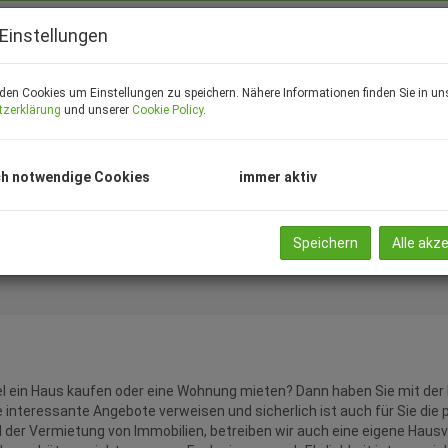
Einstellungen
Vermarktungsart
Ob
den Cookies um Einstellungen zu speichern. Nähere Informationen finden Sie in un
Alle
Miete
Kauf
tzerklärung
und unserer
Cookie Policy
.
Zimmer
Wo
-
h notwendige Cookies
immer aktiv
Speichern
Alle akz
l ein Haus kaufen oder eine Wohnung mieten? Dann haben Sie mit der
e interessante Angebote verweisen und sicherlich ist auch für Sie di
 der Vermietung von Immobilien, betreiben wir auch eine eigene Haus