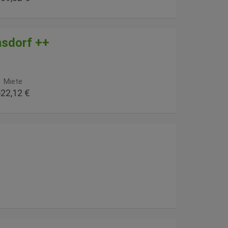
nsdorf ++
Miete
22,12 €