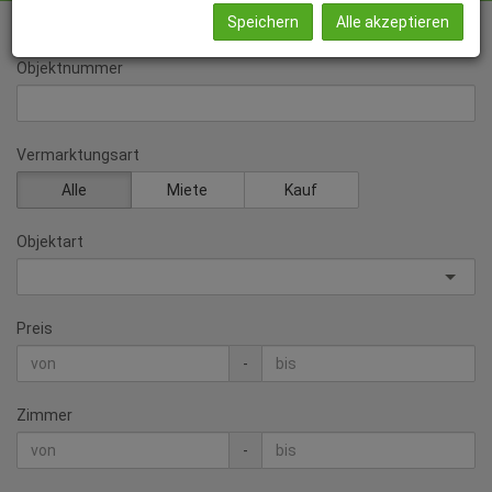
Speichern
Alle akzeptieren
Objektnummer
Vermarktungsart
Alle
Miete
Kauf
Objektart
Preis
-
Zimmer
-