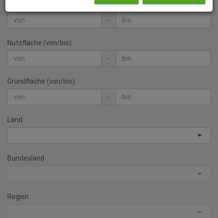
Wohnfläche (von/bis)
-
Nutzfläche (von/bis)
-
Grundfläche (von/bis)
-
Land
Bundesland
Region