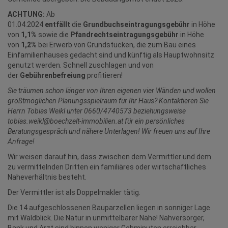
ACHTUNG:
Ab
01.04.2024
entfällt
die
Grundbuchseintragungsgebühr
in Höhe
von
1,1%
sowie die
Pfandrechtseintragungsgebühr
in Höhe
von
1,2%
bei Erwerb von Grundstücken, die zum Bau eines
Einfamilienhauses gedacht sind und künftig als Hauptwohnsitz
genutzt werden. Schnell zuschlagen und von
der
Gebührenbefreiung
profitieren!
Sie träumen schon länger von Ihren eigenen vier Wänden und wollen
größtmöglichen Planungsspielraum für Ihr Haus?
Kontaktieren Sie
Herrn Tobias Weikl unter 0660/4740573 beziehungsweise
tobias.weikl@boechzelt-immobilien.at für ein persönliches
Beratungsgespräch und nähere Unterlagen! Wir freuen uns auf Ihre
Anfrage!
Wir weisen darauf hin, dass zwischen dem Vermittler und dem
zu vermittelnden Dritten ein familiäres oder wirtschaftliches
Naheverhältnis besteht.
Der Vermittler ist als Doppelmakler tätig.
Die 14 aufgeschlossenen Bauparzellen liegen in sonniger Lage
mit Waldblick. Die Natur in unmittelbarer Nähe! Nahversorger,