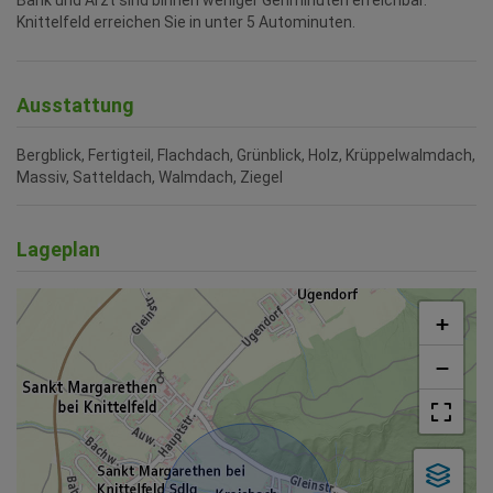
Bank und Arzt sind binnen weniger Gehminuten erreichbar.
Knittelfeld erreichen Sie in unter 5 Autominuten.
Ausstattung
Bergblick
Fertigteil
Flachdach
Grünblick
Holz
Krüppelwalmdach
Massiv
Satteldach
Walmdach
Ziegel
Lageplan
+
−