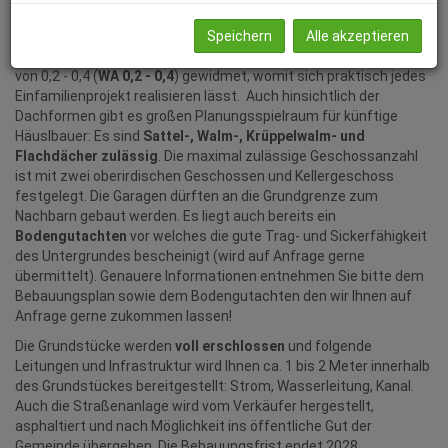
künftigen Eigentümern neben einer absoluten Ruhelage auch
bis
zu 14 Sonnenstunden
in den Sommermonaten. Sämtliche
Speichern
Alle akzeptieren
Grundstücke sind als allgemeines Wohngebiet mit einer Dichte
von 0,2 - 0,4 (
WA 0,2 - 0,4
) gewidmet, womit sich praktisch jedes
Einfamilienprojekt realisieren lässt. Auch hinsichtlich der
Dachformen gibt es großen Planungsspielraum für künftige
Häuslbauer: Es sind
Sattel-, Walm-, Krüppelwalm- und
Flachdächer zulässig
. Die maximal zulässige Geschossanzahl
ist mit zwei oberirdischen Geschossen und Kellergeschoss
festgelegt. Die Garagen dürften an die Grundgrenze zum
Nachbarn gebaut werden. Es liegt auch bereits ein
Bodengutachten
vor welches die gute Trag- und Sickerfähigkeit
des Untergrundes bescheinigt (wird auf Anfrage gerne
übermittelt). Genauere Informationen entnehmen Sie bitte dem
Bebauungsplan sowie dem Bodengutachten den wir Ihnen auf
Anfrage gerne zukommen lassen!
Die Grundstücke werden
voll erschlossen
und folgende
Leitungen und Infrastruktur wird Ihnen ca. 1 bis 2 Meter innerhalb
des Grundstückes bereitgestellt: Strom, Wasserleitung, Kanal.
Auch die Straßenanlage wird vom Verkäufer hergestellt,
asphaltiert und nach Möglichkeit ins öffentliche Gut der
Gemeinde übergeben. Die Bebauungsfrist endet 2028.