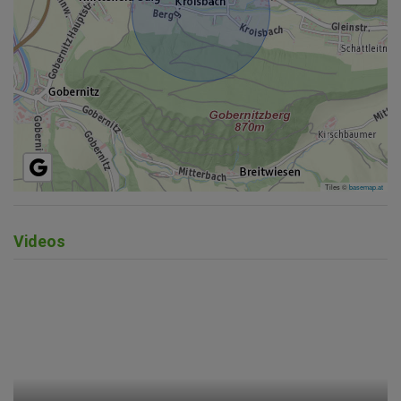
Tiles ©
basemap.at
Videos