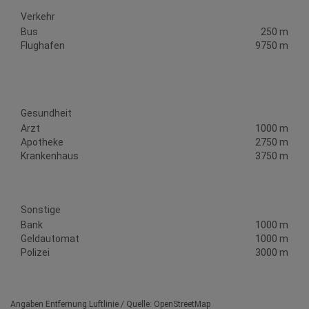
Verkehr
Bus
250 m
Flughafen
9750 m
Gesundheit
Arzt
1000 m
Apotheke
2750 m
Krankenhaus
3750 m
Sonstige
Bank
1000 m
Geldautomat
1000 m
Polizei
3000 m
Angaben Entfernung Luftlinie / Quelle: OpenStreetMap