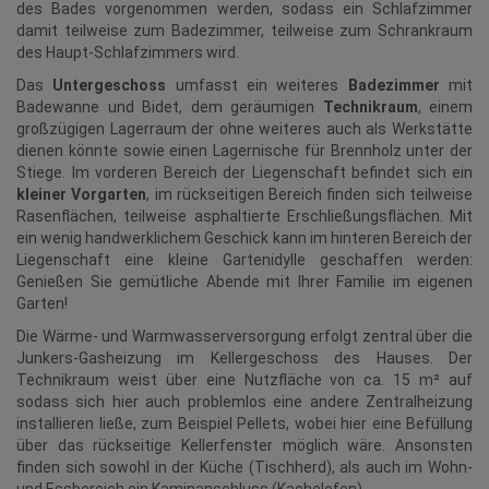
des Bades vorgenommen werden, sodass ein Schlafzimmer
damit teilweise zum Badezimmer, teilweise zum Schrankraum
des Haupt-Schlafzimmers wird.
Das
Untergeschoss
umfasst ein weiteres
Badezimmer
mit
Badewanne und Bidet, dem geräumigen
Technikraum
, einem
großzügigen Lagerraum der ohne weiteres auch als Werkstätte
dienen könnte sowie einen Lagernische für Brennholz unter der
Stiege. Im vorderen Bereich der Liegenschaft befindet sich ein
kleiner Vorgarten
, im rückseitigen Bereich finden sich teilweise
Rasenflächen, teilweise asphaltierte Erschließungsflächen. Mit
ein wenig handwerklichem Geschick kann im hinteren Bereich der
Liegenschaft eine kleine Gartenidylle geschaffen werden:
Genießen Sie gemütliche Abende mit Ihrer Familie im eigenen
Garten!
Die Wärme- und Warmwasserversorgung erfolgt zentral über die
Junkers-Gasheizung im Kellergeschoss des Hauses. Der
Technikraum weist über eine Nutzfläche von ca. 15 m² auf
sodass sich hier auch problemlos eine andere Zentralheizung
installieren ließe, zum Beispiel Pellets, wobei hier eine Befüllung
über das rückseitige Kellerfenster möglich wäre. Ansonsten
finden sich sowohl in der Küche (Tischherd), als auch im Wohn-