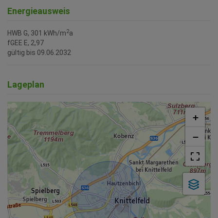
Energieausweis
2
HWB
G, 301 kWh/m
a
fGEE
E, 2,97
gültig bis
09.06.2032
Lageplan
+
−