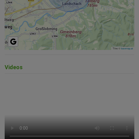
Tiles ©
basemap.at
Videos