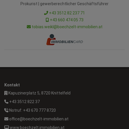
Prokurist | gewerberechtlicher Geschäftsführer
+43 3512 82 237 71
+43 660 474 05 73
tobias.weikl@boechzelt-immobilien.at
Kontakt
Kapuzinerplatz 5, 8720 Knittelfeld
+43 3512 822 37
Notruf: +43 670 777 8720
office@boechzelt-immobilien.at
www.boechzelt.immobilien.at