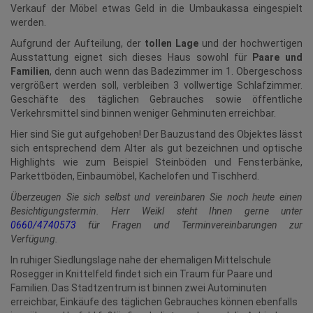
Verkauf der Möbel etwas Geld in die Umbaukassa eingespielt
werden.
Aufgrund der Aufteilung, der
tollen Lage
und der hochwertigen
Ausstattung eignet sich dieses Haus sowohl für
Paare und
Familien
, denn auch wenn das Badezimmer im 1. Obergeschoss
vergrößert werden soll, verbleiben 3 vollwertige Schlafzimmer.
Geschäfte des täglichen Gebrauches sowie öffentliche
Verkehrsmittel sind binnen weniger Gehminuten erreichbar.
Hier sind Sie gut aufgehoben! Der Bauzustand des Objektes lässt
sich entsprechend dem Alter als gut bezeichnen und optische
Highlights wie zum Beispiel Steinböden und Fensterbänke,
Parkettböden, Einbaumöbel, Kachelofen und Tischherd.
Überzeugen Sie sich selbst und vereinbaren Sie noch heute einen
Besichtigungstermin. Herr Weikl steht Ihnen gerne unter
0660/4740573
für Fragen und Terminvereinbarungen zur
Verfügung.
In ruhiger Siedlungslage nahe der ehemaligen Mittelschule
Rosegger in Knittelfeld findet sich ein Traum für Paare und
Familien. Das Stadtzentrum ist binnen zwei Autominuten
erreichbar, Einkäufe des täglichen Gebrauches können ebenfalls