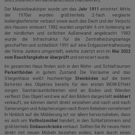
und Essbereich ein Kaminanschluss (Kachelofen).
Der Massivbaukörper wurde um das
Jahr 1911
errichtet. Mitte
der 1970er wurden größtenteils 2-fach verglaste
Isolierglasfenster verbaut sowie auch das Dach und der Verputz
des Hauses erneuert. 1982 wurden ungefähr 6 cm Isolierung an
der nördlichen und östlichen Außenwand angebracht. 1983
wurde die Infrastruktur für die Zentralheizungsanlage
geschaffen und schließlich 1991 auf eine Erdgaszentralheizung
der Firma Junkers umgestellt, welche zuletzt erst im
Mai 2022
vom Rauchfangkehrer überprüft
und serviciert wurde.
Im gesamten Haus finden sich in den Wohn- und Schlafräumen
Parkettböden
in gutem Zustand. Die Vorräume und das
Stiegenhaus weißt hochwertige
Steinböden
auf die beim
Betreten des Objektes bereits für den ersten WOW-Effekt
sorgen. Sanitärräumlichkeiten sind an Böden und Wänden
verfliest. Das Objekt wird wie auf den Bildern dargestellt
möbliert
verkauft, sie können damit direkt einziehen und nach und nach
Sanierungen und Adaptierungen nach Ihrem Belieben vornehmen!
In Hinblick auf die Möblierung ist vor allem hervorzuheben, dass
es sich um
Vollholzmöbel
handelt, in den Schlafzimmern sind
größtenteils
Einbauschränke
verbaut. Sollten Sie Ihr neues Heim
direkt mit neuen Möbeln beziehen wollen, kann durch einen