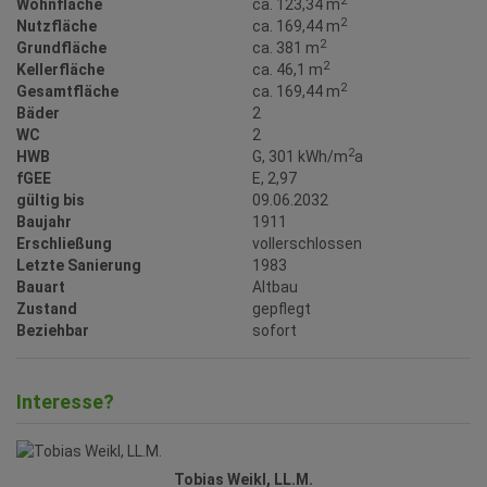
2
Wohnfläche
ca. 123,34 m
2
Nutzfläche
ca. 169,44 m
2
Grundfläche
ca. 381 m
2
Kellerfläche
ca. 46,1 m
2
Gesamtfläche
ca. 169,44 m
Bäder
2
WC
2
2
HWB
G, 301 kWh/m
a
fGEE
E, 2,97
gültig bis
09.06.2032
Baujahr
1911
Erschließung
vollerschlossen
Letzte Sanierung
1983
Bauart
Altbau
Zustand
gepflegt
Beziehbar
sofort
Interesse?
Tobias Weikl, LL.M.