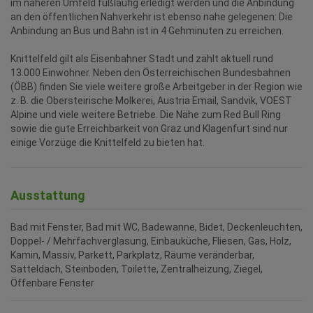
im näheren Umfeld fußläufig erledigt werden und die Anbindung
an den öffentlichen Nahverkehr ist ebenso nahe gelegenen: Die
Anbindung an Bus und Bahn ist in 4 Gehminuten zu erreichen.
Knittelfeld gilt als Eisenbahner Stadt und zählt aktuell rund
13.000 Einwohner. Neben den Österreichischen Bundesbahnen
(ÖBB) finden Sie viele weitere große Arbeitgeber in der Region wie
z. B. die Obersteirische Molkerei, Austria Email, Sandvik, VOEST
Alpine und viele weitere Betriebe. Die Nähe zum Red Bull Ring
sowie die gute Erreichbarkeit von Graz und Klagenfurt sind nur
einige Vorzüge die Knittelfeld zu bieten hat.
Ausstattung
Bad mit Fenster
Bad mit WC
Badewanne
Bidet
Deckenleuchten
Doppel- / Mehrfachverglasung
Einbauküche
Fliesen
Gas
Holz
Kamin
Massiv
Parkett
Parkplatz
Räume veränderbar
Satteldach
Steinboden
Toilette
Zentralheizung
Ziegel
Öffenbare Fenster