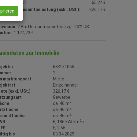
msatzsteuer:
65,24 €
natliche Gesamtbelastung (exkl. USt.):
326,17 €
eptieren
ovision:
2 Bruttomonatsmieten zzgl. 20% USt.
ution:
1.174,23 €
asisdaten zur Immobilie
jektnr.
6349/1065
immer
1
ermarktungsart
Miete
bjektart
Einzelhandel
ete (exkl. USt.)
326,17 €
utzungsart
Gewerbe
2
läche
ca. 46 m
2
utzfläche
ca. 46 m
2
esamtfläche
ca. 46 m
2
WB
E, 186 kWh/m
a
GEE
E, 2,55
ltig bis
03.04.2029