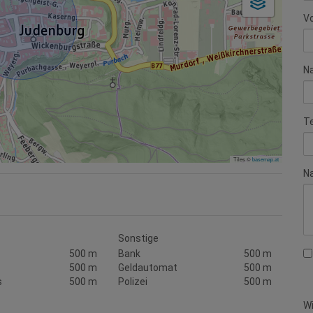
V
N
T
Tiles ©
basemap.at
Na
Sonstige
500 m
Bank
500 m
500 m
Geldautomat
500 m
s
500 m
Polizei
500 m
Wi