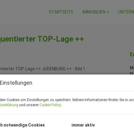
STARTSEITE
IMMOBILIEN
UNTER
equentierter TOP-Lage ++
E
Mi
F
Z
Einstellungen
P
den Cookies um Einstellungen zu speichern. Nähere Informationen finden Sie in un
tzerklärung
und unserer
Cookie Policy
.
Ge
Mi
h notwendige Cookies
immer aktiv
B