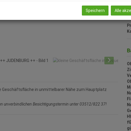
U
mo
Speichern
Alle akz
Pr
Ka
B
Ob
Z
V
O
Mi
ße Geschäftsfläche in unmittelbarer Nähe zum Hauptplatz
N
F
nen unverbindlichen Besichtigungstermin unter 03512/822 37!
N
G
H
f
gü