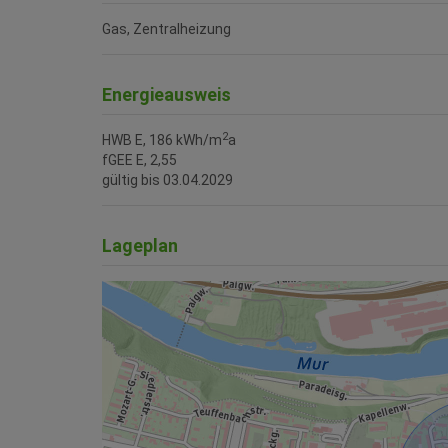
Gas
Zentralheizung
Energieausweis
2
HWB
E, 186 kWh/m
a
fGEE
E, 2,55
gültig bis
03.04.2029
Lageplan