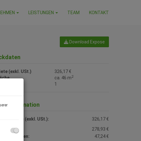
NEHMEN
LEISTUNGEN
TEAM
KONTAKT
Download Expose
ckdaten
ete (exkl. USt.)
326,17 €
2
läche
ca. 46 m
immer
1
reisinformation
serer
samtmiete (exkl. USt.):
326,17 €
ete:
278,93 €
etriebskosten:
47,24 €