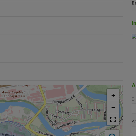
B
I
A
+
E-
−
A