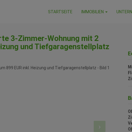
STARTSEITE
IMMOBILIEN
UNTER
ierte 3-Zimmer-Wohnung mit 2
izung und Tiefgaragenstellplatz
E
M
F
Z
B
Ob
Z
V
O