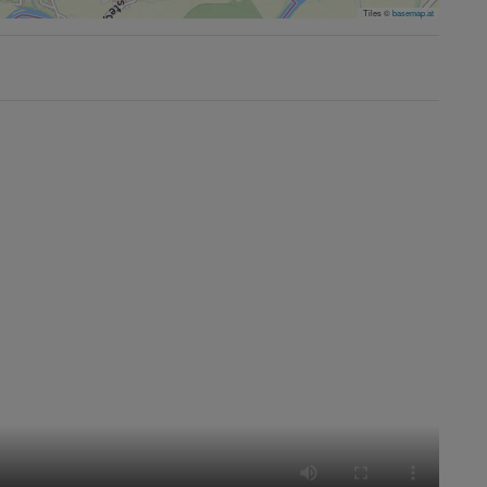
Tiles ©
basemap.at