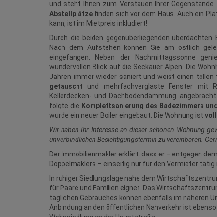
und steht Ihnen zum Verstauen Ihrer Gegenstände z
Abstellplätze
finden sich vor dem Haus. Auch ein Pla
kann, ist im Mietpreis inkludiert!
Durch die beiden gegenüberliegenden überdachten
Nach dem Aufstehen können Sie am östlich geleg
eingefangen. Neben der Nachmittagssonne geni
wundervollen Blick auf die Seckauer Alpen. Die Wohn
Jahren immer wieder saniert und weist einen tolle
getauscht
und mehrfachverglaste Fenster mit Ro
Kellerdecken- und Dachbodendämmung angebracht u
folgte die
Komplettsanierung des Badezimmers un
wurde ein neuer Boiler eingebaut.
Die Wohnung ist
vol
Wir haben Ihr Interesse an dieser schönen Wohnung gew
unverbindlichen Besichtigungstermin zu vereinbaren. Ger
Der Immobilienmakler erklärt, dass er – entgegen de
Doppelmaklers – einseitig nur für den Vermieter tätig i
In ruhiger Siedlungslage nahe dem Wirtschaftszentrum
für Paare und Familien eignet. Das Wirtschaftszentru
täglichen Gebrauches können ebenfalls im näheren Umfe
Anbindung an den öffentlichen Nahverkehr ist ebenso 