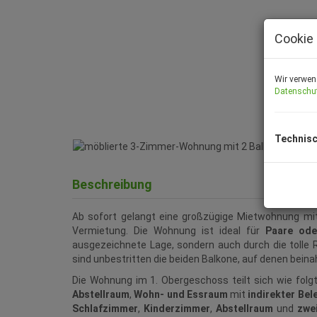
Cookie 
Wir verwen
Datenschu
Technisc
Beschreibung
Ab sofort gelangt eine großzügige Mietwohnung mit
Vermietung. Die Wohnung ist ideal für
Paare ode
ausgezeichnete Lage, sondern auch durch die tolle 
sind unbestritten die beiden Balkone, auf denen bein
Die Wohnung im 1. Obergeschoss teilt sich wie folg
Abstellraum
,
Wohn- und Essraum
mit
indirekter Be
Schlafzimmer
,
Kinderzimmer
,
Abstellraum
und
zwe