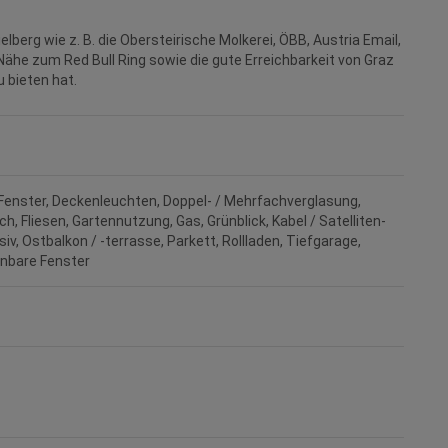
elberg wie z. B. die Obersteirische Molkerei, ÖBB, Austria Email,
 Nähe zum Red Bull Ring sowie die gute Erreichbarkeit von Graz
u bieten hat.
Fenster
Deckenleuchten
Doppel- / Mehrfachverglasung
ach
Fliesen
Gartennutzung
Gas
Grünblick
Kabel / Satelliten-
siv
Ostbalkon / -terrasse
Parkett
Rollladen
Tiefgarage
nbare Fenster