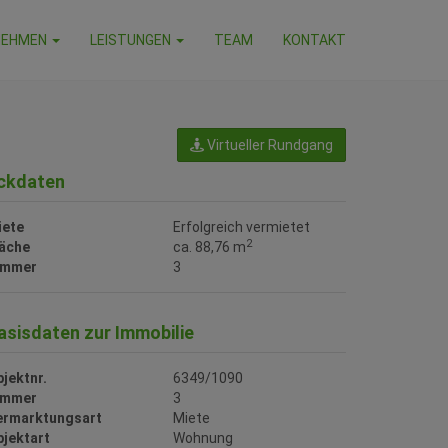
NEHMEN
LEISTUNGEN
TEAM
KONTAKT
Virtueller Rundgang
ckdaten
iete
Erfolgreich vermietet
2
läche
ca. 88,76 m
immer
3
asisdaten zur Immobilie
jektnr.
6349/1090
immer
3
ermarktungsart
Miete
bjektart
Wohnung