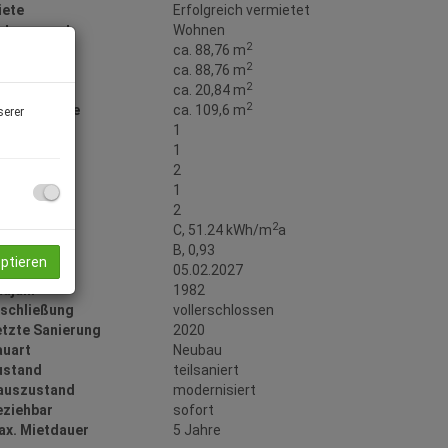
iete
Erfolgreich vermietet
utzungsart
Wohnen
2
läche
ca. 88,76 m
2
ohnfläche
ca. 88,76 m
2
alkonfläche
ca. 20,84 m
2
esamtfläche
ca. 109,6 m
serer
äder
1
C
1
alkone
2
ller
1
bstellräume
2
2
WB
C, 51.24 kWh/m
a
GEE
B, 0,93
eptieren
ltig bis
05.02.2027
aujahr
1982
rschließung
vollerschlossen
etzte Sanierung
2020
auart
Neubau
ustand
teilsaniert
auszustand
modernisiert
eziehbar
sofort
ax. Mietdauer
5 Jahre