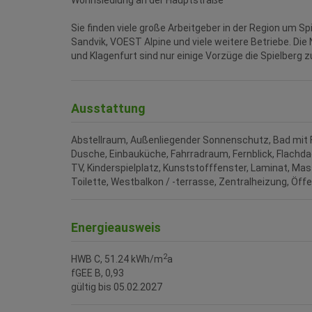
Wohnsiedlung an der Hauptstraße
Sie finden viele große Arbeitgeber in der Region um Spi
Sandvik, VOEST Alpine und viele weitere Betriebe. Die
und Klagenfurt sind nur einige Vorzüge die Spielberg z
Ausstattung
Abstellraum
Außenliegender Sonnenschutz
Bad mit 
Dusche
Einbauküche
Fahrradraum
Fernblick
Flachd
TV
Kinderspielplatz
Kunststofffenster
Laminat
Mas
Toilette
Westbalkon / -terrasse
Zentralheizung
Öffe
Energieausweis
2
HWB
C, 51.24 kWh/m
a
fGEE
B, 0,93
gültig bis
05.02.2027