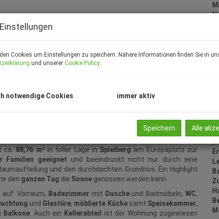
M
N
F
Einstellungen
W
B
G
den Cookies um Einstellungen zu speichern. Nähere Informationen finden Sie in un
tzerklärung
und unserer
Cookie Policy
.
B
W
B
Ke
h notwendige Cookies
immer aktiv
A
H
f
Speichern
Alle akz
gü
B
 ca.
88,76 m²
in toller Lage in
Spielberg
am Europaplatz zur
E
r Familien geeignet
und beeindruckt nicht nur durch eine
L
Raumaufteilung und den durchdachten Grundriss. Ein Highlight
B
ahe den
ganzen Tag
die
Sonne
genossen werden kann.
Z
H
t auf: Vorraum,
Badezimmer
mit
Dusche
und Badmöbeln,
WC
,
B
leuchtung
und
Glastüre
,
möblierte Küche
samt
Speisekammer
,
M
i Balkone
. Auch ein
Kellerabteil
ist der Wohnung zugewiesen