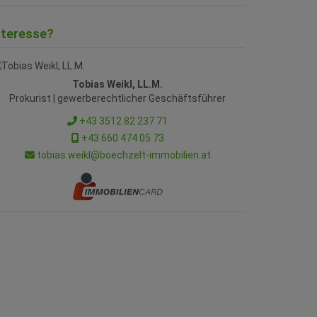
nteresse?
Tobias Weikl, LL.M.
Prokurist | gewerberechtlicher Geschäftsführer
+43 3512 82 237 71
+43 660 474 05 73
tobias.weikl@boechzelt-immobilien.at