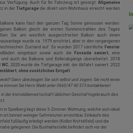
ur Verfügung. Auch für Ihr Fahrzeug ist gesorgt:
Allgemeine
tz in der
Tiefgarage
die direkt vom Wohnhaus erreicht werden
I
 Balkone kann fast den ganzen Tag Sonne genossen werden.
enen Balkon gleich die ersten Sonnenstrahlen des Tages
eßen Sie am westlich ausgerichteten Balkon auch einen
hausanlage wurde ca. 1979 errichtet, aber in den vergangenen
n technischen Zustand auf. So wurden 2017 sämtliche
Fenster
llläden eingebaut sowie auch die
Fassade saniert
, eine
nd auch die Balkone und Kellerabgänge überarbeitet. 2018
d WC
, 2020 wurde die Tiefgarage inkl. der Abfahrt saniert. 2022
lmöbliert
,
ohne zusätzliches Entgelt
.
eckt? Dann überzeugen Sie sich selbst und zögern Sie nicht einen
ne können Sie Herrn Weikl unter 0660/47 40 573 kontaktieren!
m in der Immobilienwirtschaft üblichen Geschäftsgebrauch des
st.
 in Spielberg liegt diese 3-Zimmer-Wohnung, welche sich ideal
m ist binnen weniger Gehminuten erreichbar, Einkäufe des
ld fußläufig erledigt werden (Kolibri Knittelfeld) und die
nahe gelegenen: Die Bushaltestelle befindet sich vor der