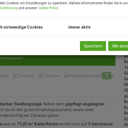
den Cookies um Einstellungen zu speichern. Nähere Informationen finden Sie in un
F
tzerklärung
und unserer
Cookie Policy
.
W
N
G
h notwendige Cookies
immer aktiv
R
Ke
B
T
Speichern
Alle akz
G
B
Außenansicht
B
T
G
G
H
f
gü
B
ubather Siedlungslage.
Neben dem
gepflegt angelegten
E
uch durch den guten Erhaltungszustand, sowie einer
B
Familie künftig ein Zuhause geben.
Z
he
und ca.
71,07 m² Kellerfläche
verteilt sich auf
3 Geschosse
.
H