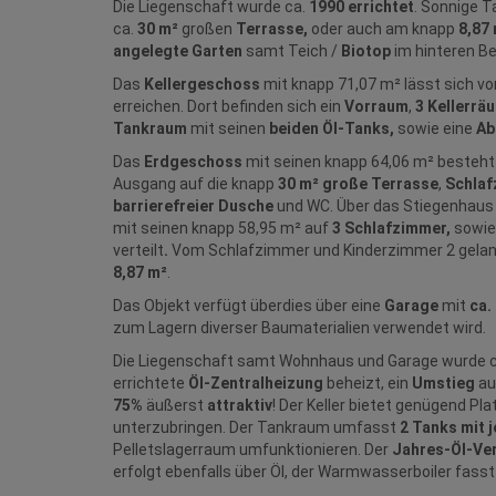
Die Liegenschaft wurde ca.
1990 errichtet
. Sonnige T
ca.
30 m²
großen
Terrasse,
oder auch am knapp
8,87
angelegte Garten
samt Teich /
Biotop
im hinteren Be
Das
Kellergeschoss
mit knapp 71,07 m² lässt sich 
erreichen.
Dort befinden sich ein
Vorraum
,
3 Kellerrä
Tankraum
mit seinen
beiden Öl-Tanks,
sowie eine
Ab
Das
Erdgeschoss
mit seinen knapp 64,06 m² besteh
Ausgang auf die knapp
30 m² große Terrasse
,
Schla
barrierefreier Dusche
und WC. Über das Stiegenhaus
mit seinen knapp 58,95 m² auf
3 Schlafzimmer,
sowie
verteilt
.
Vom Schlafzimmer und Kinderzimmer 2 gelan
8,87 m²
.
Das Objekt verfügt überdies über eine
Garage
mit
ca.
zum Lagern diverser Baumaterialien verwendet wird.
Die Liegenschaft samt Wohnhaus und Garage wurde 
errichtete
Öl-Zentralheizung
beheizt, ein
Umstieg
au
75%
äußerst
attraktiv
!​​​​​ Der Keller bietet genüge
unterzubringen. Der Tankraum umfasst
2 Tanks mit j
Pelletslagerraum umfunktionieren. Der
Jahres-Öl-Ve
erfolgt ebenfalls über Öl, der Warmwasserboiler fasst 