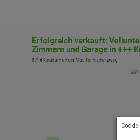
Erfolgreich verkauft: Vollunte
Zimmern und Garage in +++ K
8714 Kraubath an der Mur
, Tennisplatzweg
Cookie 