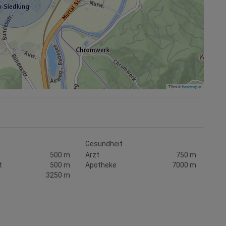
Tiles ©
basemap.at
Gesundheit
500 m
Arzt
750 m
t
500 m
Apotheke
7000 m
3250 m