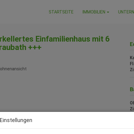
STARTSEITE
IMMOBILIEN
UNTER
rkellertes Einfamilienhaus mit 6
E
raubath +++
K
F
Z
B
Ob
Z
V
Einstellungen
O
K
N