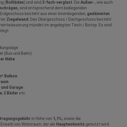
ng (
Rollläden
) und sind
3-fach-verglast
. Die
Außen-
, wie auch
schrägen,
sind entsprechend dem beiliegenden
das Erdgeschoss besteht aus einer innenliegenden,
gedämmten
eter
Ziegelwand
. Das Obergeschoss / Dachgeschoss besteht
chentwässerung mündet im angelegten Teich / Biotop. Es sind
rlegt.
dlungslage
hr
(Bus und Bahn)
rer Nähe
m² Balkon
raum
r und Garage
e
,
2 Bäder
etc.
ntragungsgebühr
in Höhe von
1,1%,
sowie die
 Erwerb von Wohnraum, der als
Hauptwohnsitz
genutzt wird.