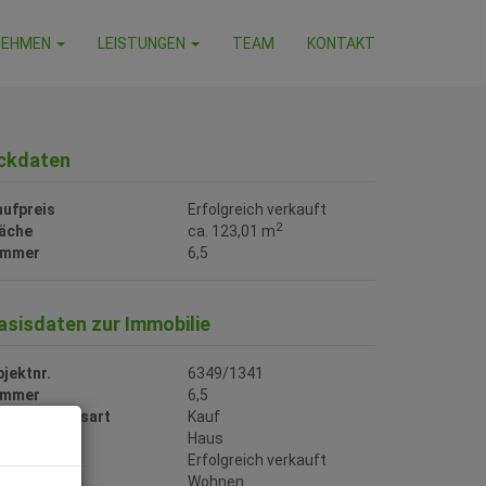
NEHMEN
LEISTUNGEN
TEAM
KONTAKT
ckdaten
aufpreis
Erfolgreich verkauft
2
läche
ca. 123,01 m
immer
6,5
asisdaten zur Immobilie
jektnr.
6349/1341
immer
6,5
ermarktungsart
Kauf
bjektart
Haus
aufpreis
Erfolgreich verkauft
utzungsart
Wohnen