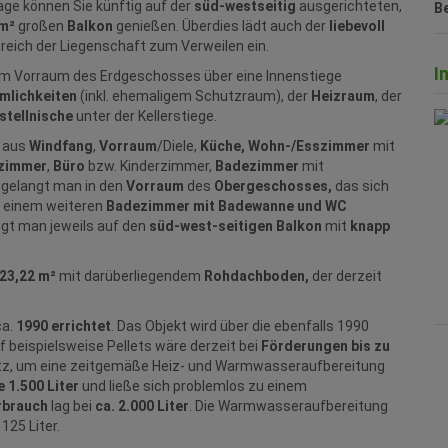
age können Sie künftig auf der
süd-westseitig
ausgerichteten,
B
 m²
großen
Balkon
genießen. Überdies lädt auch der
liebevoll
reich der Liegenschaft zum Verweilen ein.
I
vom Vorraum des Erdgeschosses über eine Innenstiege
umlichkeiten
(inkl. ehemaligem Schutzraum), der
Heizraum
, der
stellnische
unter der Kellerstiege.
t aus
Windfang
,
Vorraum
/Diele,
Küche, Wohn-/Esszimmer
mit
fzimmer
,
Büro
bzw. Kinderzimmer,
Badezimmer
mit
 gelangt man in den
Vorraum
des
Obergeschosses,
das sich
 einem weiteren
Badezimmer mit Badewanne und WC
gt man jeweils auf den
süd-west-seitigen Balkon
mit
knapp
 23,22 m²
mit darüberliegendem
Rohdachboden,
der derzeit
ca.
1990 errichtet
. Das Objekt wird über die ebenfalls 1990
f beispielsweise Pellets
wäre derzeit bei
Förderungen bis zu
nd Platz, um eine zeitgemäße Heiz- und Warmwasseraufbereitung
e 1.500 Liter
und ließe sich problemlos zu einem
rbrauch
lag bei
ca. 2.000 Liter
. Die Warmwasseraufbereitung
125 Liter.