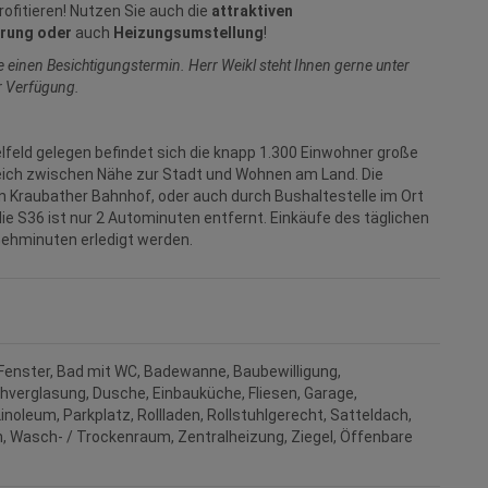
rofitieren! Nutzen Sie auch die
attraktiven
rung oder
auch
Heizungsumstellung
!
 einen Besichtigungstermin. Herr Weikl steht Ihnen gerne unter
r Verfügung.
feld gelegen befindet sich die knapp 1.300 Einwohner große
leich zwischen Nähe zur Stadt und Wohnen am Land. Die
n Kraubather Bahnhof, oder auch durch Bushaltestelle im Ort
ie S36 ist nur 2 Autominuten entfernt. Einkäufe des täglichen
 Gehminuten erledigt werden.
Fenster
Bad mit WC
Badewanne
Baubewilligung
chverglasung
Dusche
Einbauküche
Fliesen
Garage
Linoleum
Parkplatz
Rollladen
Rollstuhlgerecht
Satteldach
n
Wasch- / Trockenraum
Zentralheizung
Ziegel
Öffenbare