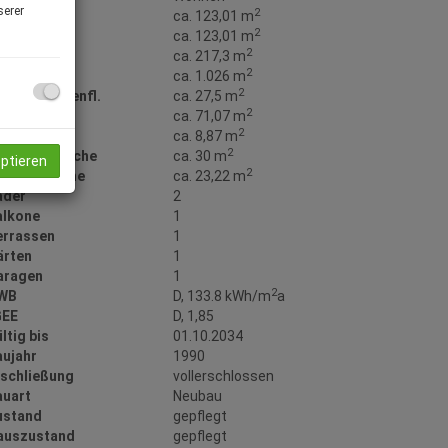
serer
2
läche
ca. 123,01 m
2
ohnfläche
ca. 123,01 m
2
utzfläche
ca. 217,3 m
2
rundfläche
ca. 1.026 m
2
ohdachbodenfl.
ca. 27,5 m
2
llerfläche
ca. 71,07 m
2
alkonfläche
ca. 8,87 m
2
errassenfläche
ca. 30 m
eptieren
2
aragenfläche
ca. 23,22 m
äder
2
alkone
1
errassen
1
ärten
1
aragen
1
2
WB
D, 133.8 kWh/m
a
GEE
D, 1,85
ltig bis
01.10.2034
aujahr
1990
rschließung
vollerschlossen
auart
Neubau
ustand
gepflegt
auszustand
gepflegt