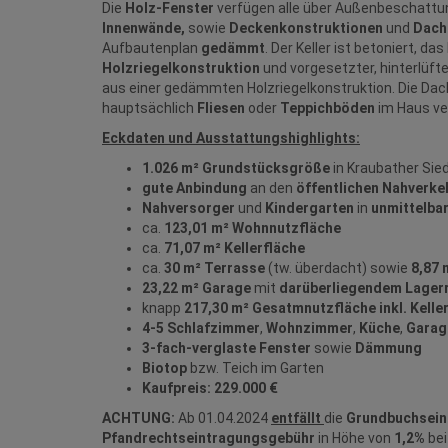
Die
Holz-Fenster
verfügen alle über Außenbeschattu
Innenwände,
sowie
Deckenkonstruktionen
und
Dach
Aufbautenplan
gedämmt
. Der Keller ist betoniert, 
Holzriegelkonstruktion
und vorgesetzter, hinterlüft
aus einer gedämmten Holzriegelkonstruktion. Die Da
hauptsächlich
Fliesen
oder
Teppichböden
im Haus ve
Eckdaten und Ausstattungshighlights:
1.026 m² Grundstücksgröße
in Kraubather Sie
gute Anbindung
an den
öffentlichen Nahverke
Nahversorger
und
Kindergarten
in
unmittelba
ca.
123,01 m² Wohnnutzfläche
ca.
71,07 m² Kellerfläche
ca.
30 m² Terrasse
(tw. überdacht) sowie
8,87 
23,22 m² Garage
mit
darüberliegendem Lager
knapp
217,30 m² Gesatmnutzfläche inkl. Kelle
4-5 Schlafzimmer
,
Wohnzimmer
,
Küche
,
Garag
3-fach-verglaste Fenster
sowie
Dämmung
Biotop
bzw. Teich im Garten
Kaufpreis: 229.000 €
ACHTUNG:
Ab 01.04.2024
entfällt
die
Grundbuchsei
Pfandrechtseintragungsgebühr
in Höhe von
1,2%
bei