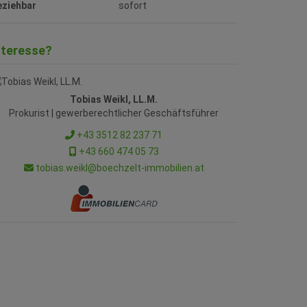
eziehbar
sofort
nteresse?
Tobias Weikl, LL.M.
Prokurist | gewerberechtlicher Geschäftsführer
+43 3512 82 237 71
+43 660 474 05 73
tobias.weikl@boechzelt-immobilien.at