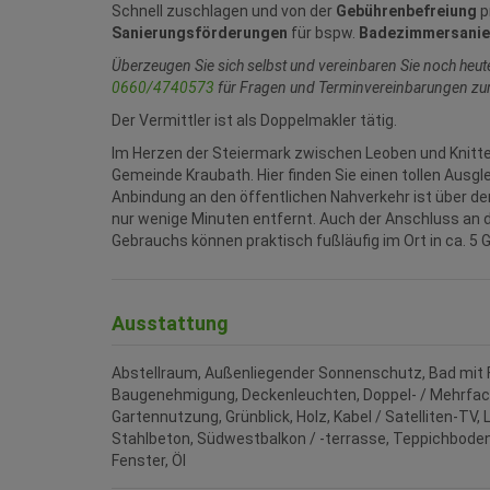
Schnell zuschlagen und von der
Gebührenbefreiung
p
Sanierungsförderungen
für bspw.
Badezimmersanie
Überzeugen Sie sich selbst und vereinbaren Sie noch heute
0660/4740573
für Fragen und Terminvereinbarungen zu
Der Vermittler ist als Doppelmakler tätig.
Im Herzen der Steiermark zwischen Leoben und Knittel
Gemeinde Kraubath. Hier finden Sie einen tollen Ausg
Anbindung an den öffentlichen Nahverkehr ist über de
nur wenige Minuten entfernt. Auch der Anschluss an d
Gebrauchs können praktisch fußläufig im Ort in ca. 5
Ausstattung
Abstellraum
Außenliegender Sonnenschutz
Bad mit 
Baugenehmigung
Deckenleuchten
Doppel- / Mehrfa
Gartennutzung
Grünblick
Holz
Kabel / Satelliten-TV
Stahlbeton
Südwestbalkon / -terrasse
Teppichbode
Fenster
Öl