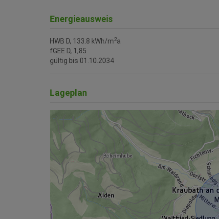
Energieausweis
2
HWB
D, 133.8 kWh/m
a
fGEE
D, 1,85
gültig bis
01.10.2034
Lageplan