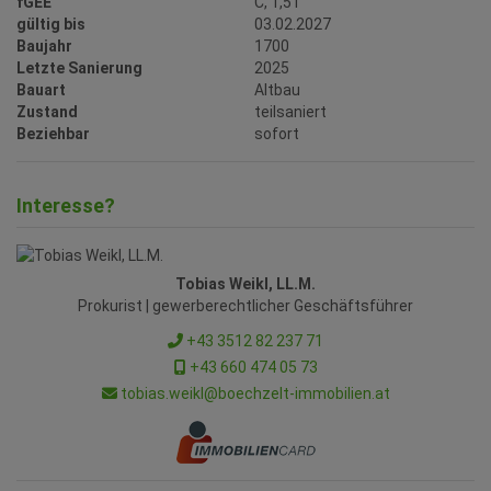
fGEE
C, 1,51
gültig bis
03.02.2027
Baujahr
1700
Letzte Sanierung
2025
Bauart
Altbau
Zustand
teilsaniert
Beziehbar
sofort
Interesse?
Tobias Weikl, LL.M.
Prokurist | gewerberechtlicher Geschäftsführer
+43 3512 82 237 71
+43 660 474 05 73
tobias.weikl@boechzelt-immobilien.at