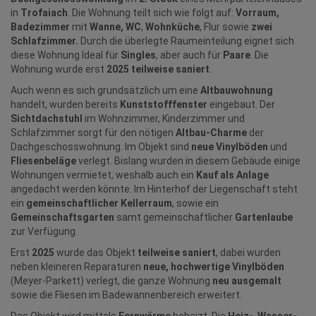
in
Trofaiach
. Die Wohnung teilt sich wie folgt auf:
Vorraum,
Badezimmer
mit
Wanne,
WC
,
Wohnküche
, Flur sowie
zwei
Schlafzimmer.
Durch die überlegte Raumeinteilung eignet sich
diese Wohnung Ideal für
Singles
, aber auch für
Paare
. Die
Wohnung wurde erst
2025 teilweise saniert
.
Auch wenn es sich grundsätzlich um eine
Altbauwohnung
handelt, wurden bereits
Kunststofffenster
eingebaut. Der
Sichtdachstuhl
im Wohnzimmer, Kinderzimmer und
Schlafzimmer sorgt für den nötigen
Altbau-Charme
der
Dachgeschosswohnung. Im Objekt sind
neue Vinylböden
und
Fliesenbeläge
verlegt. Bislang wurden in diesem Gebäude einige
Wohnungen vermietet, weshalb auch ein
Kauf als Anlage
angedacht werden könnte. Im Hinterhof der Liegenschaft steht
ein
gemeinschaftlicher Kellerraum
, sowie ein
Gemeinschaftsgarten
samt gemeinschaftlicher
Gartenlaube
zur Verfügung.
Erst
2025
wurde das Objekt
teilweise saniert
, dabei wurden
neben kleineren Reparaturen
neue, hochwertige Vinylböden
(Meyer-Parkett) verlegt, die ganze Wohnung
neu ausgemalt
sowie die Fliesen im Badewannenbereich erweitert.