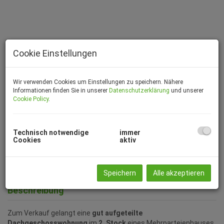
Cookie Einstellungen
Wir verwenden Cookies um Einstellungen zu speichern. Nähere
Informationen finden Sie in unserer
Datenschutzerklärung
und unserer
Cookie Policy
.
Titelbild
Technisch notwendige
immer
Cookies
aktiv
Viruteller Rundgang
Speichern
Alle akzeptieren
Beschreibung
Zum Verkauf gelangt eine
gut aufgeteilte
Dachgeschosswohnung
im
2. Stock
eines Mehrparteienhauses