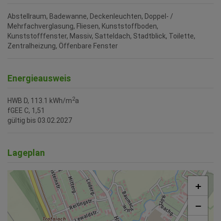
Abstellraum
Badewanne
Deckenleuchten
Doppel- /
Mehrfachverglasung
Fliesen
Kunststoffboden
Kunststofffenster
Massiv
Satteldach
Stadtblick
Toilette
Zentralheizung
Öffenbare Fenster
Energieausweis
2
HWB
D, 113.1 kWh/m
a
fGEE
C, 1,51
gültig bis
03.02.2027
Lageplan
+
−