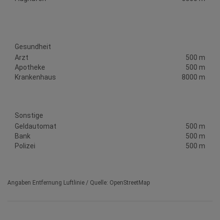
Gesundheit
Arzt
500 m
Apotheke
500 m
Krankenhaus
8000 m
Sonstige
Geldautomat
500 m
Bank
500 m
Polizei
500 m
Angaben Entfernung Luftlinie / Quelle: OpenStreetMap