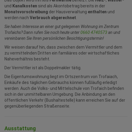
Das Objekt wird mittels
Fernwärme
beheizt. Die
Heiz-
,
Wasser-
und
Kanalkosten
sind als Akontobetrag bereits in der
Monatsvorschreibung
der Hausverwaltung
enthalten
und
werden nach
Verbrauch abgerechnet
.
Sie haben Interesse an einer gut gelegenen Wohnung im Zentrum
Trofaichs? Dann rufen Sie noch heute unter
0660 4740573
an und
vereinbaren Sie Ihren persönlichen Besichtigungstermin!
Wir weisen darauf hin, dass zwischen dem Vermittler und dem
zu vermittelnden Dritten ein familiäres oder wirtschaftliches
Naheverhältnis besteht.
Der Vermittler ist als Doppelmakler tätig.
Die Eigentumswohnung liegt im Ortszentrum von Trofaiach,
Einkäufe des täglichen Gebrauchs können fußläufig erledigt
werden. Auch die Volks- und Mittelschule von Trofaich befinden
sich in der unmittelbaren Umgebung. Die Anbindung an den
öffentlichen Verkehr (Bushaltestelle) kann erreichen Sie auf der
gegenüberliegenden Straßenseite.
Ausstattung