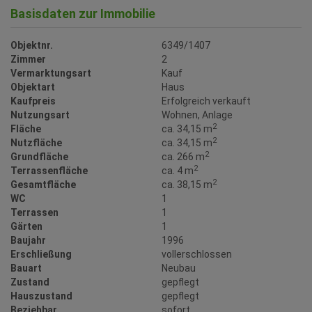
Basisdaten zur Immobilie
Objektnr.
6349/1407
Zimmer
2
Vermarktungsart
Kauf
Objektart
Haus
Kaufpreis
Erfolgreich verkauft
Nutzungsart
Wohnen
Anlage
2
Fläche
ca. 34,15 m
2
Nutzfläche
ca. 34,15 m
2
Grundfläche
ca. 266 m
2
Terrassenfläche
ca. 4 m
2
Gesamtfläche
ca. 38,15 m
WC
1
Terrassen
1
Gärten
1
Baujahr
1996
Erschließung
vollerschlossen
Bauart
Neubau
Zustand
gepflegt
Hauszustand
gepflegt
Beziehbar
sofort