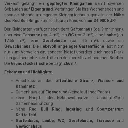
Verkauf gelangt ein
gepflegter Kleingarten
samt diversen
Gebäuden auf
Eigengrund
. Verbringen Sie Ihre Wochenenden und
sonnige Abende im eigenen Kleingartenhaus ganz in der
Nähe
des Red Bull Rings
zum leistbaren Preis von
nur 34.900 EUR
!
Der Kleingarten verfügt neben dem
Gartenhaus
(ca. 9 m² innen),
über eine
Terrasse
(ca. 4 m²), ein
WC
(ca. 3 m²), eine
Laube
(ca.
17,55 m²), eine
Gerätehütte
(ca. 4,6 m²), sowie ein
Gewächshaus
. Die
liebevoll angelegte Gartenfläche
lädt nicht
nur zum Verweilen ein, sondern bietet überdies auch noch Platz
sich gärtnerisch zu entfalten in den bereits vorhandenen
Beeten
.
Die
Grundstücksfläche
beträgt
266 m²
.
Eckdaten und Highlights:
Anschluss an das
öffentliche Strom-, Wasser- und
Kanalnetz
Gartenhaus auf
Eigengrund
(keine laufende Pacht)
keine Haupt- oder Nebenwohnsitze - ausschließlich
Gartenhausnutzung
Nahe
Red Bull Ring, Ingering
und
Sportzentrum
Knittelfeld
Gartenhaus, Laube, WC, Gerätehütte, Terrasse
und
Gewächshaus