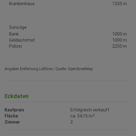
Krankenhaus
1250 m
Sonstige
Bank
1000 m
Geldautomat
1000 m
Polizei
2250 m
Angaben Entfernung Luftlinie / Quelle: OpenStreetMap
Eckdaten
Kaufpreis
Erfolgreich verkauft
2
Fläche
ca. 34,15 m
Zimmer
2