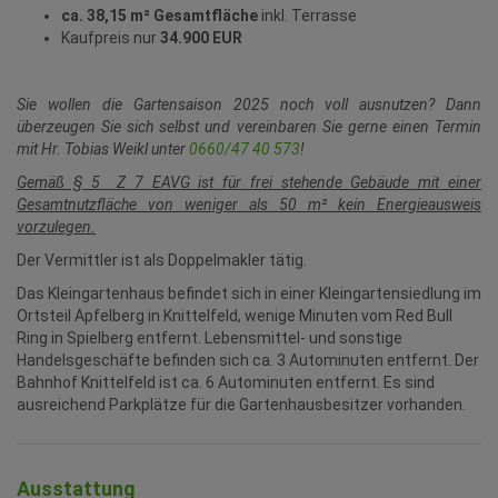
ca.
38,15 m² Gesamtfläche
inkl. Terrasse
Kaufpreis nur
34.900 EUR
Sie wollen die Gartensaison 2025 noch voll ausnutzen? Dann
überzeugen Sie sich selbst und vereinbaren Sie gerne einen Termin
mit Hr. Tobias Weikl unter
0660/47 40 573
!
Gemäß § 5 Z 7 EAVG ist für frei stehende Gebäude mit einer
Gesamtnutzfläche von weniger als 50 m² kein Energieausweis
vorzulegen.
Der Vermittler ist als Doppelmakler tätig.
Das Kleingartenhaus befindet sich in einer Kleingartensiedlung im
Ortsteil Apfelberg in Knittelfeld, wenige Minuten vom Red Bull
Ring in Spielberg entfernt. Lebensmittel- und sonstige
Handelsgeschäfte befinden sich ca. 3 Autominuten entfernt. Der
Bahnhof Knittelfeld ist ca. 6 Autominuten entfernt. Es sind
ausreichend Parkplätze für die Gartenhausbesitzer vorhanden.
Ausstattung