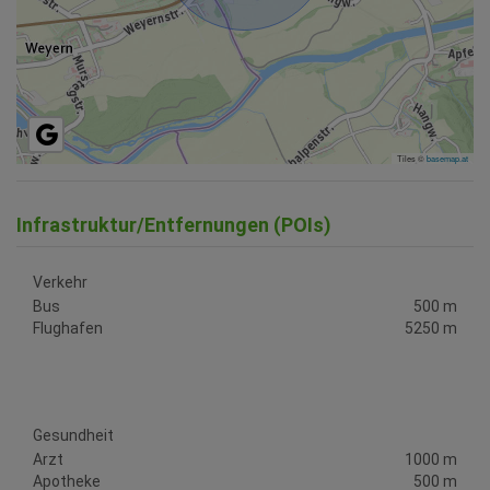
Tiles ©
basemap.at
Infrastruktur/Entfernungen (POIs)
Verkehr
Bus
500 m
Flughafen
5250 m
Gesundheit
Arzt
1000 m
Apotheke
500 m