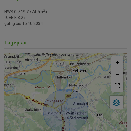
2
HWB
G, 319.7 kWh/m
a
fGEE
F, 3,27
gültig bis
16.10.2034
Lageplan
+
−