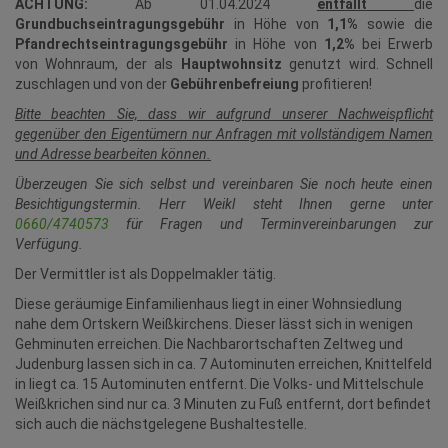
ACHTUNG:
Ab 01.04.2024
entfällt
die
Grundbuchseintragungsgebühr
in Höhe von
1,1%
sowie die
Pfandrechtseintragungsgebühr
in Höhe von
1,2%
bei Erwerb
von Wohnraum, der als
Hauptwohnsitz
genutzt wird. Schnell
zuschlagen und von der
Gebührenbefreiung
profitieren!
Bitte beachten Sie, dass wir aufgrund unserer Nachweispflicht
gegenüber den Eigentümern nur Anfragen mit vollständigem Namen
und Adresse bearbeiten können.
Überzeugen Sie sich selbst und vereinbaren Sie noch heute einen
Besichtigungstermin. Herr Weikl steht Ihnen gerne unter
0660/4740573
für Fragen und Terminvereinbarungen zur
Verfügung.
Der Vermittler ist als Doppelmakler tätig.
Diese geräumige Einfamilienhaus liegt in einer Wohnsiedlung
nahe dem Ortskern Weißkirchens. Dieser lässt sich in wenigen
Gehminuten erreichen. Die Nachbarortschaften Zeltweg und
Judenburg lassen sich in ca. 7 Autominuten erreichen, Knittelfeld
in liegt ca. 15 Autominuten entfernt. Die Volks- und Mittelschule
Weißkrichen sind nur ca. 3 Minuten zu Fuß entfernt, dort befindet
sich auch die nächstgelegene Bushaltestelle.