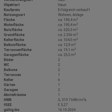
Objektart
Haus
Kaufpreis
Erfolgreich verkauft
Nutzungsart
Wohnen
Anlage
2
Fläche
ca. 190,4 m
2
Wohnfläche
ca. 190,4 m
2
Nutzfläche
ca. 320,3 m
2
Grundfläche
ca. 2.256 m
2
Kellerfläche
ca. 104,5 m
2
Balkonfläche
ca. 12,9 m
2
Terrassenfläche
ca. 19,1 m
2
Garagenfläche
ca. 25,5 m
Bäder
2
WC
2
Balkone
2
Terrassen
1
Keller
6
Gärten
1
Garagen
2
Abstellräume
1
2
HWB
G, 319.7 kWh/m
a
fGEE
F, 3,27
gültig bis
16.10.2034