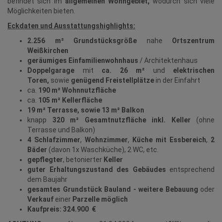
befindet sich im
allgemeinen Wohngebiet,
wodurch sich viele
Möglichkeiten bieten.
Eckdaten und Ausstattungshighlights:
2.256 m² Grundstücksgröße
nahe
Ortszentrum
Weißkirchen
geräumiges Einfamilienwohnhaus
/ Architektenhaus
Doppelgarage
mit
ca. 26 m²
und
elektrischen
Toren,
sowie
genügend Freistellplätze
in der Einfahrt
ca.
190 m² Wohnnutzfläche
ca.
105 m² Kellerfläche
19 m² Terrasse, sowie 13 m² Balkon
knapp
320 m² Gesamtnutzfläche inkl. Keller
(ohne
Terrasse und Balkon)
4 Schlafzimmer
,
Wohnzimmer
,
Küche mit Essbereich
,
2
Bäder
(davon 1x Waschküche), 2 WC, etc.
gepflegter
, betonierter
Keller
guter Erhaltungszustand des Gebäudes
entsprechend
dem Baujahr
gesamtes Grundstück Bauland - weitere Bebauung
oder
Verkauf
einer
Parzelle möglich
Kaufpreis: 324.900 €