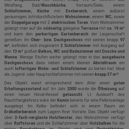
Windfang, Bad/
Waschküche
, Vorraum/Diele, einem
Schlafzimmer,
Küche
mit
Essbereich
, einem äußerst
geräumigen, lichtdurchflutetem
Wohnzimmer
, einem
WC,
sowie
der
Doppelgarage
mit 2
elektrischen Toren
. Vom Wohnzimmer
gelangt man auf die
südseitig
gelegene
Terrasse
mit
ca. 19 m²
und kann den
parkartigen Gartenbereich
der Liegenschaft
genießen. Im
Ober- bzw. Dachgeschoss
mit seinen knapp
97
m²
, befinden sich insgesamt
2 Schlafzimmer
mit Ausgang auf
den
13 m²
großen
Balkon, WC und Badezimmer mit Dusche und
Wanne
. Wenige Stufen weiter gelangt man in das
ausgebaute
Dachgeschoss
dass neben einem kleinen
Abstellraum
ein
auch
loftartiges Wohn- und Schlafzimmer
zu bieten hat. Ideal
als Jugend- oder Hauptschlafzimmer mit seinen
knapp 37 m²
!
Das Objekt weist entsprechend dem Alter einen
guten
Erhaltungszustand
auf. Im Jahr
2000
wurde die
Ölheizung
auf
einen neuen Hoval-Kessel
getauscht
. Lt. Auskunft des
Rauchfangkehrers wäre der
Kamin
bereits für eine Pelletsanlage
ausgelegt. Im Keller befindet sich in einem Raum ein
Erdkellerbereich
zum Lagern Ihrer Vorräte. Das Objekt verfügt
über
2-fach-verglaste Holzfenster
, das Wohnzimmer verfügt
über
Raffstores
und die Schlafzimmer über
Holzbalken
für die