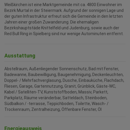
Weißkirchen ist eine Marktgemeinde mit ca. 4800 Einwohner im
Bezirk Murtal in der Steiermark. Aufgrund der sonnigen Lage und
der guten Infrastruktur erfreut sich die Gemeinde in den letzten
Jahren einer großen Zuwanderung. Die ehemaligen
Bezirkshauptstäde Knittelfeld und Judenburg, sowie auch der
Red Bull Ring in Spielberg sind nur wenige Autominuten entfernt.
Ausstattung
Abstellraum
Außenliegender Sonnenschutz
Bad mit Fenster
Badewanne
Baubewilligung
Baugenehmigung
Deckenleuchten
Doppel- / Mehrfachverglasung
Dusche
Einbauküche
Flachdach
Fliesen
Garage
Gartennutzung
Granit
Grünblick
Gäste-WC
Kabel / Satelliten-TV
Kunststoffboden
Massiv
Parkett
Parkplatz
Räume veränderbar
Satteldach
Steinboden
Südbalkon / -terrasse
Teppichboden
Toilette
Wasch- /
Trockenraum
Zentralheizung
Öffenbare Fenster
Öl
Energieausweis