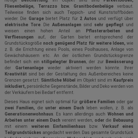
nötige
Beschattung
. Im Objekt sind sind
Parkettböden,
Fliesenbeläge, Terrazzo bzw. Granitbodenbeläge
verbaut.
Teilweise finden sich auch Teppich- und Kunststoffböden
wieder. Die
Garage
bietet Platz für
2 Autos
und verfügt über
elektrische Tore
. Die
Außenanlagen
sind
sehr gepflegt
und
weisen einen hohen Anteil an
Pflasterarbeiten und
Verfliesungen
auf, der Garten bietet entsprechend der
Grundstücksgröße
noch genügend Platz für weitere Ideen,
wie
z. B. die Errichtung eines Pools, eines Poolhauses, Anlage von
Gewächshäusern etc. An der östlichen Grundstücksgrenze
befindet sich ein
stillgelegter Brunnen
, der zur
Bewässerung
der
Gartenanlage
wieder aktiviert werden könnte. Ihrer
Kreativität
sind bei der Gestaltung des Außenbereiches keine
Grenzen gesetzt.
Sämtliche Möbel
im Objekt sind im
Kaufpreis
inkludiert,
persönliche Gegenstände, Bilder und Deko werden von
der Verkäufern bei Bedarf entfernt.
Dieses Haus eignet sich optimal für
größere Familien
oder gar
zwei Familien,
die
unter einem Dach
leben wollen, z. B. als
Generationenwohnhaus
. Es kann allerdings auch
Wohnen und
Arbeiten unter einem Dach
vereint werden,
oder
die
Bebauung
mit einem
weiteren Einfamilienhaus
bzw.
Verkauf eines
Teilgrundstückes
angedacht werden. Das gesamte Grundstück