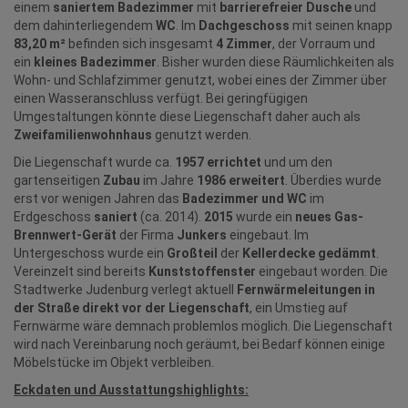
einem
saniertem Badezimmer
mit
barrierefreier Dusche
und
dem dahinterliegendem
WC
. Im
Dachgeschoss
mit seinen knapp
83,20 m²
befinden sich insgesamt
4 Zimmer
, der Vorraum und
ein
kleines Badezimmer
. Bisher wurden diese Räumlichkeiten als
Wohn- und Schlafzimmer genutzt, wobei eines der Zimmer über
einen Wasseranschluss verfügt. Bei geringfügigen
Umgestaltungen könnte diese Liegenschaft daher auch als
Zweifamilienwohnhaus
genutzt werden.
Die Liegenschaft wurde ca.
1957 errichtet
und um den
gartenseitigen
Zubau
im Jahre
1986 erweitert
. Überdies wurde
erst vor wenigen Jahren das
Badezimmer und WC
im
Erdgeschoss
saniert
(ca. 2014).
2015
wurde ein
neues Gas-
Brennwert-Gerät
der Firma
Junkers
eingebaut. Im
Untergeschoss wurde ein
Großteil
der
Kellerdecke gedämmt
.
Vereinzelt sind bereits
Kunststoffenster
eingebaut worden. Die
Stadtwerke Judenburg verlegt aktuell
Fernwärmeleitungen in
der Straße direkt vor der Liegenschaft
, ein Umstieg auf
Fernwärme wäre demnach problemlos möglich. Die Liegenschaft
wird nach Vereinbarung noch geräumt, bei Bedarf können einige
Möbelstücke im Objekt verbleiben.
Eckdaten und Ausstattungshighlights: