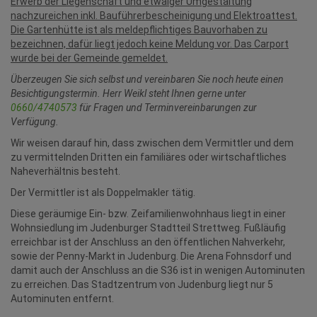
Erwerb der Liegenschaft und etwaiger Umgestaltung
nachzureichen inkl. Bauführerbescheinigung und Elektroattest.
Die Gartenhütte ist als meldepflichtiges Bauvorhaben zu
bezeichnen, dafür liegt jedoch keine Meldung vor. Das Carport
wurde bei der Gemeinde gemeldet.
Überzeugen Sie sich selbst und vereinbaren Sie noch heute einen
Besichtigungstermin. Herr Weikl steht Ihnen gerne unter
0660/4740573
für Fragen und Terminvereinbarungen zur
Verfügung.
Wir weisen darauf hin, dass zwischen dem Vermittler und dem
zu vermittelnden Dritten ein familiäres oder wirtschaftliches
Naheverhältnis besteht.
Der Vermittler ist als Doppelmakler tätig.
Diese geräumige Ein- bzw. Zeifamilienwohnhaus liegt in einer
Wohnsiedlung im Judenburger Stadtteil Strettweg. Fußläufig
erreichbar ist der Anschluss an den öffentlichen Nahverkehr,
sowie der Penny-Markt in Judenburg. Die Arena Fohnsdorf und
damit auch der Anschluss an die S36 ist in wenigen Autominuten
zu erreichen. Das Stadtzentrum von Judenburg liegt nur 5
Autominuten entfernt.