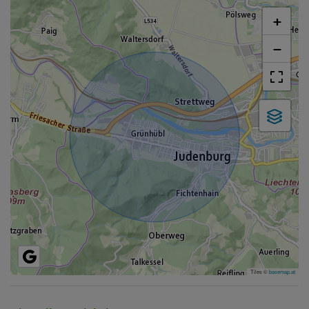
+
−
Tiles ©
basemap.at