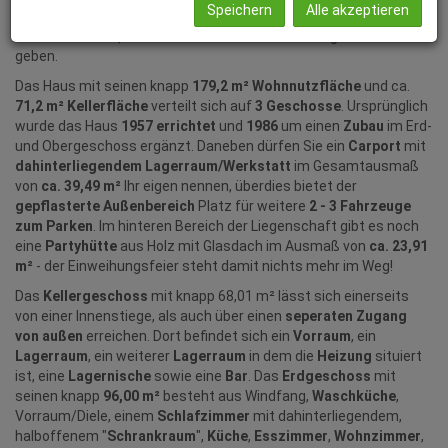
Speichern
Alle akzeptieren
besticht diese Liegenschaft vor allem auch durch die
vielen
Räumlichkeiten,
die Ihnen und Ihrer Familie künftig ein Zuhause
geben.
Das Haus
mit seinen knapp
179,2 m² Wohnnutzfläche
und ca.
71,2 m² Kellerfläche
verteilt sich auf
3 Geschosse
. Ursprünglich
wurde das Haus
1957 errichtet
und
1986
um einen
Zubau
im Erd-
und Obergeschoss ergänzt. Daneben dürfen Sie ein
Carport
mit
dahinterliegendem Lagerraum/Werkstatt
im Gesamtausmaß
von
ca. 39,49 m²
Ihr eigen nennen, überdies bietet der
gepflasterte Außenbereich
Platz für weitere
2 - 3 Fahrzeuge
zum Parken
. Im hinteren Bereich der Liegenschaft gibt es noch
eine
Partyhütte
aus Holz mit Glasdach im Ausmaß von
ca. 23,91
m²
- der Einweihungsfeier steht damit nichts mehr im Weg!
Das
Kellergeschoss
mit knapp 68,01 m² lässt sich einerseits
von einer Innenstiege, als auch über einen
seperaten Zugang
von außen
erreichen.
Dort befindet sich ein
Vorraum
, ein
Lagerraum
, ein weiterer
Lagerraum
in dem die
Heizung
situiert
ist, eine
Lagernische
sowie eine
Bar
.
Das
Erdgeschoss
mit
seinen knapp
96,00 m²
besteht aus Windfang,
Waschküche
,
Vorraum/Diele, einem
Schlafzimmer
mit dahinterliegendem,
halboffenem "
Schrankraum
",
Küche
,
Esszimmer
,
Wohnzimmer
,