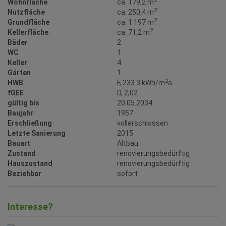
2
Wohnfläche
ca. 179,2 m
2
Nutzfläche
ca. 250,4 m
2
Grundfläche
ca. 1.197 m
2
Kellerfläche
ca. 71,2 m
Bäder
2
WC
1
Keller
4
Gärten
1
2
HWB
F, 233.3 kWh/m
a
fGEE
D, 2,02
gültig bis
20.05.2034
Baujahr
1957
Erschließung
vollerschlossen
Letzte Sanierung
2015
Bauart
Altbau
Zustand
renovierungsbedürftig
Hauszustand
renovierungsbedürftig
Beziehbar
sofort
Interesse?