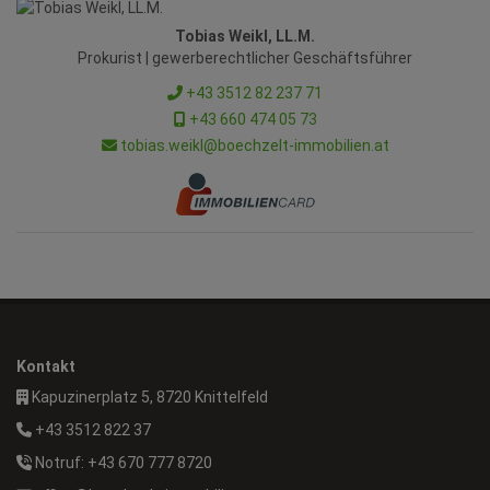
Tobias Weikl, LL.M.
Prokurist | gewerberechtlicher Geschäftsführer
+43 3512 82 237 71
+43 660 474 05 73
tobias.weikl@boechzelt-immobilien.at
Kontakt
Kapuzinerplatz 5, 8720 Knittelfeld
+43 3512 822 37
Notruf: +43 670 777 8720