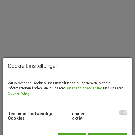
Cookie Einstellungen
Wir verwenden Cookies um Einstellungen zu speichern. Nähere
Informationen finden Sie in unserer
Datenschutzerklärung
und unserer
Cookie Policy
.
Virtueller Rundgang
Beschreibung
Technisch notwendige
immer
Cookies
aktiv
Zum Verkauf gelangt ein geräumiges Einfamilienhaus auf
in
Strettweger Siedlungslage.
Neben dem
großen Grundstück