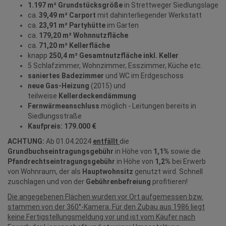
1.197 m² Grundstücksgröße
in Strettweger Siedlungslage
ca.
39,49 m² Carport
mit dahinterliegender Werkstatt
ca.
23,91 m² Partyhütte
im Garten
ca.
179,20 m² Wohnnutzfläche
ca.
71,20 m² Kellerfläche
knapp
250,4 m² Gesamtnutzfläche inkl. Keller
5 Schlafzimmer, Wohnzimmer, Esszimmer, Küche etc.
saniertes Badezimmer
und WC im Erdgeschoss
neue Gas-Heizung
(2015) und
teilweise
Kellerdeckendämmung
Fernwärmeanschluss
möglich - Leitungen bereits in
Siedlungsstraße
Kaufpreis: 179.000 €
ACHTUNG:
Ab 01.04.2024
entfällt
die
Grundbuchseintragungsgebühr
in Höhe von
1,1%
sowie die
Pfandrechtseintragungsgebühr
in Höhe von
1,2%
bei Erwerb
von Wohnraum, der als
Hauptwohnsitz
genutzt wird. Schnell
zuschlagen und von der
Gebührenbefreiung
profitieren!
Die angegebenen Flächen wurden vor Ort aufgemessen bzw.
stammen von der 360°-Kamera. Für den Zubau aus 1986 liegt
keine Fertigstellungsmeldung vor und ist vom Käufer nach