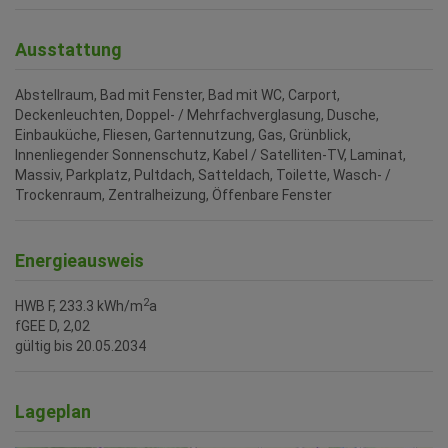
Ausstattung
Abstellraum
Bad mit Fenster
Bad mit WC
Carport
Deckenleuchten
Doppel- / Mehrfachverglasung
Dusche
Einbauküche
Fliesen
Gartennutzung
Gas
Grünblick
Innenliegender Sonnenschutz
Kabel / Satelliten-TV
Laminat
Massiv
Parkplatz
Pultdach
Satteldach
Toilette
Wasch- /
Trockenraum
Zentralheizung
Öffenbare Fenster
Energieausweis
2
HWB
F, 233.3 kWh/m
a
fGEE
D, 2,02
gültig bis
20.05.2034
Lageplan