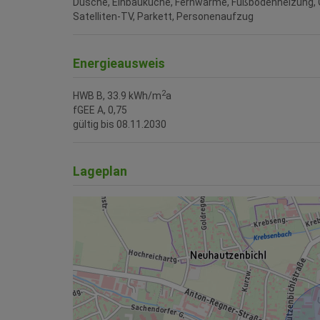
Dusche
Einbauküche
Fernwärme
Fußbodenheizung
Satelliten-TV
Parkett
Personenaufzug
Energieausweis
2
HWB
B, 33.9 kWh/m
a
fGEE
A, 0,75
gültig bis
08.11.2030
Lageplan