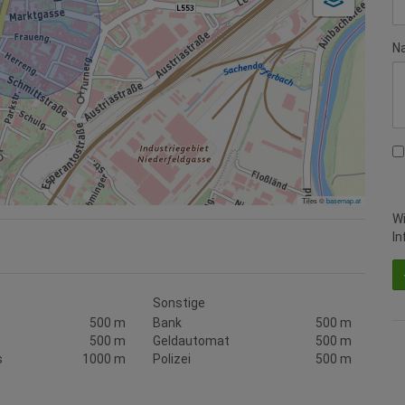
Na
Tiles ©
basemap.at
Wi
In
Sonstige
500 m
Bank
500 m
500 m
Geldautomat
500 m
s
1000 m
Polizei
500 m