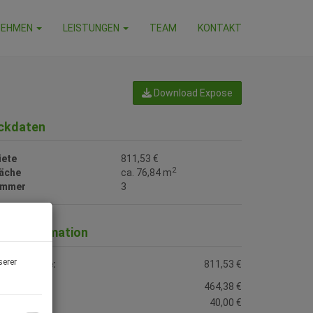
NEHMEN
LEISTUNGEN
TEAM
KONTAKT
Download Expose
ckdaten
iete
811,53 €
2
läche
ca. 76,84 m
immer
3
reisinformation
serer
esamtmiete:
811,53 €
ete:
464,38 €
öbelmiete:
40,00 €