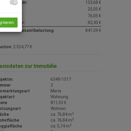
etriebskosten:
153,68 €
eizkosten:
25,05 €
onstiges:
76,05 €
eptieren
msatzsteuer:
82,43 €
onatliche Gesamtbelastung:
841,59 €
ution:
2.524,77 €
asisdaten zur Immobilie
jektnr.
6349/1517
immer
3
ermarktungsart
Miete
bjektart
Wohnung
iete
811,53 €
utzungsart
Wohnen
2
läche
ca. 76,84 m
2
ohnfläche
ca. 76,84 m
2
oggiafläche
ca. 5,74 m