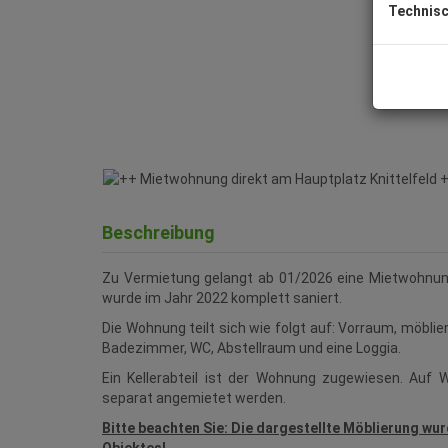
Technisc
Beschreibung
Zu Vermietung gelangt ab 01/2026 eine Mietwohnung
wurde im Jahr 2022 komplett saniert.
Die Wohnung teilt sich wie folgt auf: Vorraum, möbl
Badezimmer, WC, Abstellraum und eine Loggia.
Ein Kellerabteil ist der Wohnung zugewiesen. Auf 
separat angemietet werden.
Bitte beachten Sie: Die dargestellte Möblierung wurd