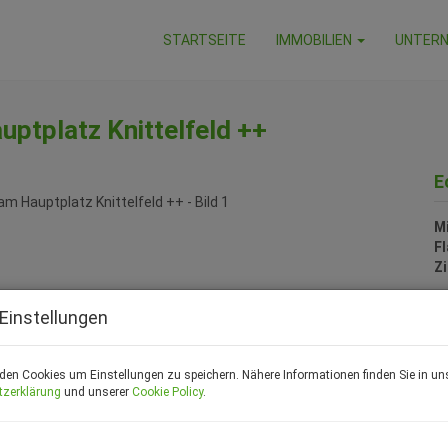
STARTSEITE
IMMOBILIEN
UNTER
ptplatz Knittelfeld ++
E
M
F
Z
Einstellungen
P
den Cookies um Einstellungen zu speichern. Nähere Informationen finden Sie in un
G
tzerklärung
und unserer
Cookie Policy
.
Mi
M