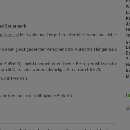
B
W
L
Ke
A
nd Steiermark:
H
geförderte
Mietwohnung. Die potentiellen Mieter müssen daher
f
gü
L
 diesen gleichgestellten Personen bzw. Aufenthalt länger als 5
B
Z
n € 49.600,-- nicht überschreiten. Dieser Betrag erhöht sich für
H
m 50%, für jede weitere derartige Person um € 6.570,--.
B
M
bewohnt werden
I
 nahe Geschäfte des alltägliche Bedarfs