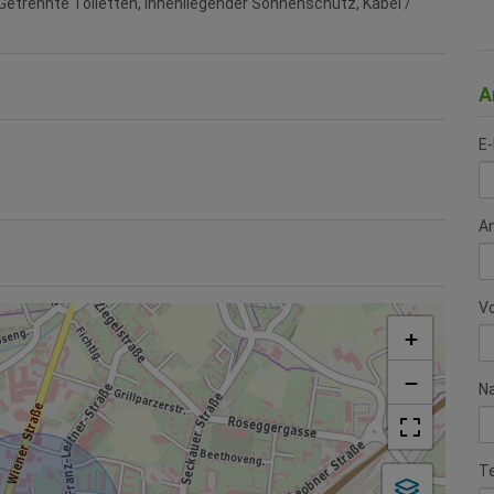
Getrennte Toiletten
Innenliegender Sonnenschutz
Kabel /
A
E-
A
V
+
−
N
T