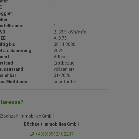
äder
1
C
1
oggien
1
ller
1
bstellräume
1
2
WB
B, 33.9 kWh/m
a
GEE
A, 0,75
ltig bis
08.11.2030
etzte Sanierung
2022
auart
Altbau
ustand
Erstbezug
auszustand
vollsaniert
eziehbar
01/2026
ax. Mietdauer
unbefristet
nteresse?
Böchzelt Immobilien GmbH
+43(0)3512/ 82237