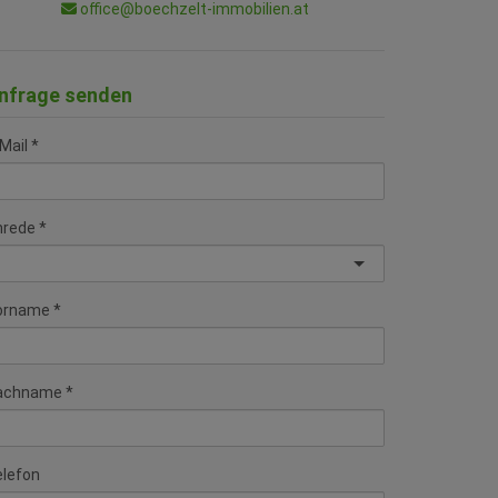
office@boechzelt-immobilien.at
nfrage senden
Mail
nrede
orname
achname
elefon