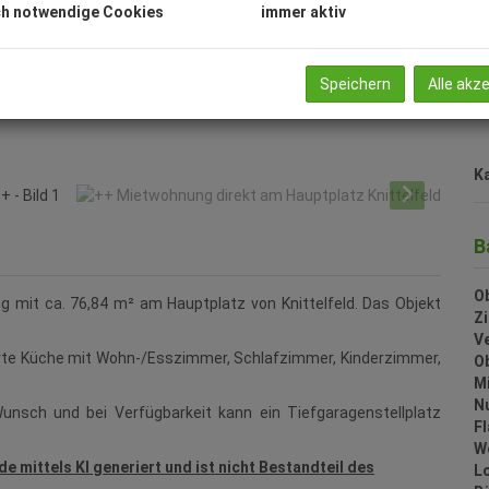
B
h notwendige Cookies
immer aktiv
H
S
Speichern
Alle akz
U
m
Ka
B
Ob
 mit ca. 76,84 m² am Hauptplatz von Knittelfeld. Das Objekt
Z
V
ierte Küche mit Wohn-/Esszimmer, Schlafzimmer, Kinderzimmer,
O
M
N
Wunsch und bei Verfügbarkeit kann ein Tiefgaragenstellplatz
F
W
e mittels KI generiert und ist nicht Bestandteil des
L