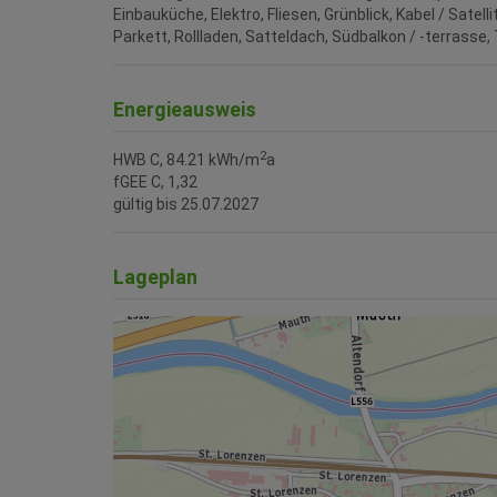
Einbauküche
Elektro
Fliesen
Grünblick
Kabel / Satell
Parkett
Rollladen
Satteldach
Südbalkon / -terrasse
Energieausweis
2
HWB
C, 84.21 kWh/m
a
fGEE
C, 1,32
gültig bis
25.07.2027
Lageplan