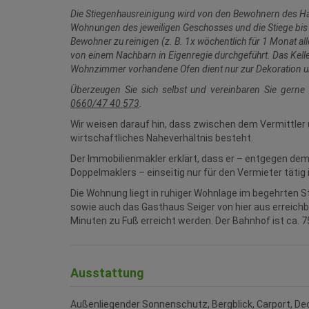
Die Stiegenhausreinigung wird von den Bewohnern des Hau
Wohnungen des jeweiligen Geschosses und die Stiege bi
Bewohner zu reinigen (z. B. 1x wöchentlich für 1 Monat al
von einem Nachbarn in Eigenregie durchgeführt. Das Kell
Wohnzimmer vorhandene Ofen dient nur zur Dekoration un
Überzeugen Sie sich selbst und vereinbaren Sie gerne
0660/47 40 573
.
Wir weisen darauf hin, dass zwischen dem Vermittler 
wirtschaftliches Naheverhältnis besteht.
Der Immobilienmakler erklärt, dass er – entgegen de
Doppelmaklers – einseitig nur für den Vermieter tätig i
Die Wohnung liegt in ruhiger Wohnlage im begehrten St. 
sowie auch das Gasthaus Seiger von hier aus erreichb
Minuten zu Fuß erreicht werden. Der Bahnhof ist ca. 7
Ausstattung
Außenliegender Sonnenschutz
Bergblick
Carport
De