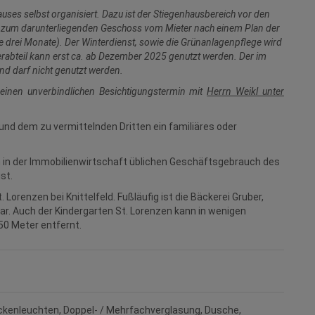
ses selbst organisiert. Dazu ist der Stiegenhausbereich vor den
s zum darunterliegenden Geschoss vom Mieter nach einem Plan der
le drei Monate). Der Winterdienst, sowie die Grünanlagenpflege wird
erabteil kann erst ca. ab Dezember 2025 genutzt werden. Der im
d darf nicht genutzt werden.
 einen unverbindlichen Besichtigungstermin mit
Herrn Weikl unter
und dem zu vermittelnden Dritten ein familiäres oder
m in der Immobilienwirtschaft üblichen Geschäftsgebrauch des
st.
Lorenzen bei Knittelfeld. Fußläufig ist die Bäckerei Gruber,
ar. Auch der Kindergarten St. Lorenzen kann in wenigen
50 Meter entfernt.
ckenleuchten
Doppel- / Mehrfachverglasung
Dusche