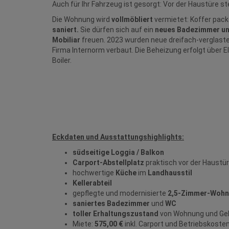
Auch für Ihr Fahrzeug ist gesorgt:
Vor der Haustüre st
Die Wohnung wird
vollmöbliert
vermietet: Koffer pac
saniert.
Sie dürfen sich auf ein
neues Badezimmer u
Mobiliar
freuen. 2023 wurden neue dreifach-verglast
Firma Internorm verbaut. Die Beheizung erfolgt über 
Boiler.
Eckdaten und Ausstattungshighlights:
südseitige Loggia / Balkon
Carport-Abstellplatz
praktisch vor der Haustü
hochwertige
Küche
im
Landhausstil
Kellerabteil
gepflegte und modernisierte
2,5-Zimmer-Woh
saniertes Badezimmer
und
WC
toller Erhaltungszustand
von Wohnung und G
Miete:
575,00 €
inkl. Carport und Betriebskoste