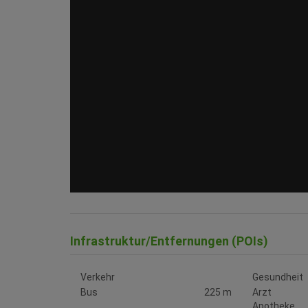
Infrastruktur/Entfernungen (POIs)
Verkehr
Gesundheit
Bus
225 m
Arzt
Apotheke