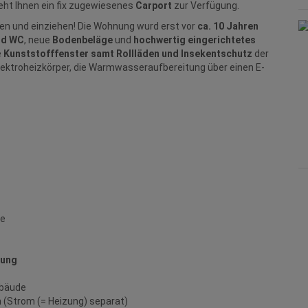
eht Ihnen ein fix zugewiesenes
Carport
zur Verfügung.
ken und einziehen! Die Wohnung wurd erst vor
ca. 10 Jahren
nd WC
, neue
Bodenbeläge
und
hochwertig eingerichtetes
e
Kunststofffenster samt Rollläden und Insekentschutz
der
Elektroheizkörper, die Warmwasseraufbereitung über einen E-
re
nung
ebäude
n (Strom (= Heizung) separat)