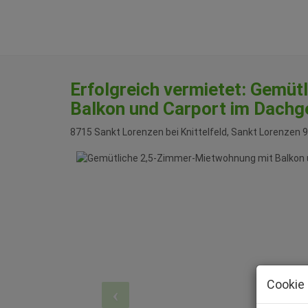
Erfolgreich vermietet: Gemü
Balkon und Carport im Dachg
8715 Sankt Lorenzen bei Knittelfeld
, Sankt Lorenzen 9
Cookie 