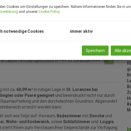
F
den Cookies um Einstellungen zu speichern. Nähere Informationen finden Sie in un
W
tzerklärung
und unserer
Cookie Policy
.
N
B
B
h notwendige Cookies
immer aktiv
W
B
St
Speichern
Alle akz
Ke
H
f
gü
B
L
B
 mit ca.
60,99 m²
in ruhiger Lage in
St. Lorenzen bei
Z
Singles oder Paare geeignet
und beeindruckt nicht nur durch
H
de Raumaufteilung und den durchdachten Grundriss. Abgerundet
B
Wohnbereich erreicht werden kann.
M
ilt sich wie folgt auf: Vorraum,
Badezimmer
mit
Dusche
und
he
),
Wohn- und Essbereich,
sowie
Schlafzimmer
und
Loggia
.
 steht Ihnen zum Verstauen Ihrer Gegenstände zur Verfügung.
I