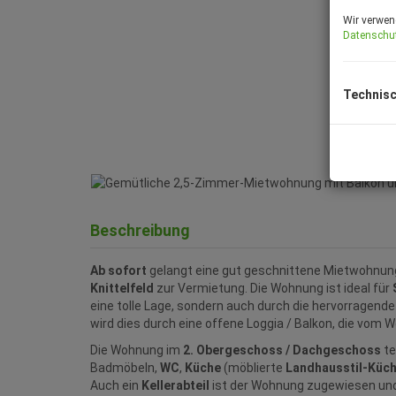
Wir verwen
Datenschu
Technisc
Beschreibung
Ab sofort
gelangt eine gut geschnittene Mietwohnung
Knittelfeld
zur Vermietung. Die Wohnung ist ideal für
eine tolle Lage, sondern auch durch die hervorragen
wird dies durch eine offene Loggia / Balkon, die vom 
Die Wohnung im
2. Obergeschoss / Dachgeschoss
te
Badmöbeln,
WC
,
Küche
(möblierte
Landhausstil-Küc
Auch ein
Kellerabteil
ist der Wohnung zugewiesen und