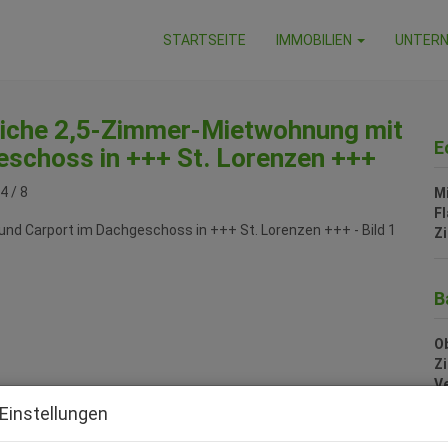
STARTSEITE
IMMOBILIEN
UNTER
tliche 2,5-Zimmer-Mietwohnung mit
E
eschoss in +++ St. Lorenzen +++
4 / 8
M
F
Z
B
Ob
Z
V
O
Einstellungen
M
N