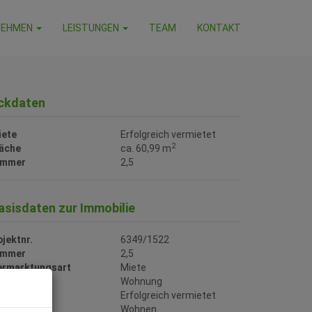
NEHMEN
LEISTUNGEN
TEAM
KONTAKT
ckdaten
iete
Erfolgreich vermietet
2
läche
ca. 60,99 m
immer
2,5
asisdaten zur Immobilie
jektnr.
6349/1522
immer
2,5
ermarktungsart
Miete
bjektart
Wohnung
iete
Erfolgreich vermietet
utzungsart
Wohnen