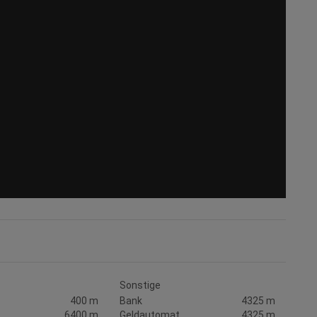
Sonstige
400 m
Bank
4325 m
6400 m
Geldautomat
4325 m