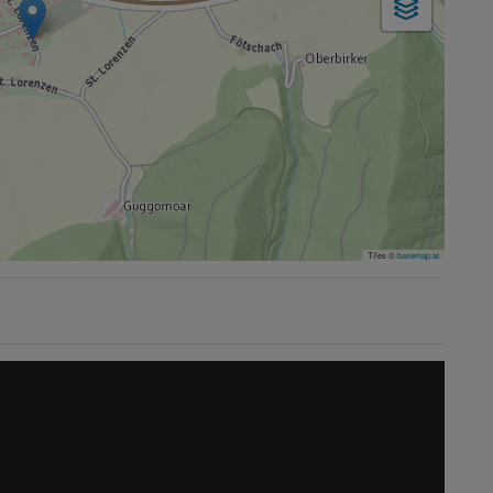
Tiles ©
basemap.at