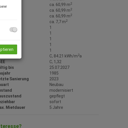
2
läche
ca. 60,99 m
serer
2
ohnfläche
ca. 60,99 m
2
utzfläche
ca. 60,99 m
2
alkonfläche
ca. 7,7 m
äder
1
C
1
alkone
1
ellplätze
1
eptieren
ller
1
2
WB
C, 84.21 kWh/m
a
GEE
C, 1,32
ltig bis
25.07.2027
aujahr
1985
etzte Sanierung
2023
auart
Neubau
ustand
modernisiert
auszustand
gepflegt
eziehbar
sofort
ax. Mietdauer
5 Jahre
nteresse?