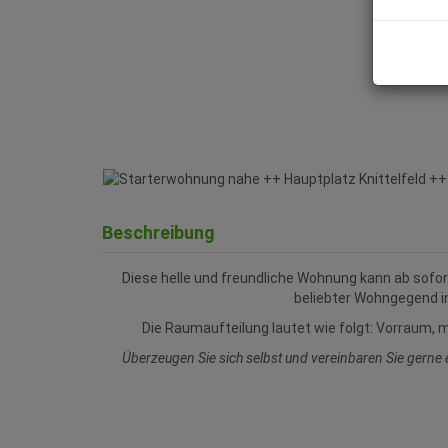
Beschreibung
Diese helle und freundliche Wohnung kann ab sofor
beliebter Wohngegend in
Die Raumaufteilung lautet wie folgt: Vorraum,
Überzeugen Sie sich selbst und vereinbaren Sie gerne