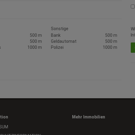
Sonstige
Wi
In
500 m
Bank
500 m
500 m
Geldautomat
500 m
s
1000 m
Polizei
1000 m
tion
Mehr Immobilien
SUM