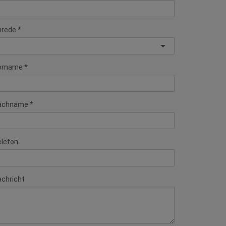
nrede
orname
achname
elefon
chricht