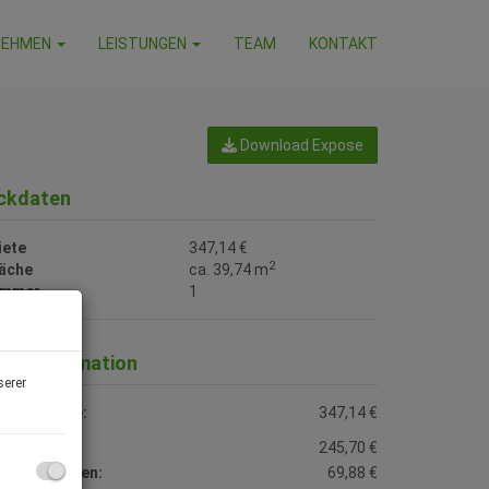
NEHMEN
LEISTUNGEN
TEAM
KONTAKT
Download Expose
ckdaten
iete
347,14 €
2
läche
ca. 39,74 m
immer
1
reisinformation
serer
esamtmiete:
347,14 €
ete:
245,70 €
etriebskosten:
69,88 €