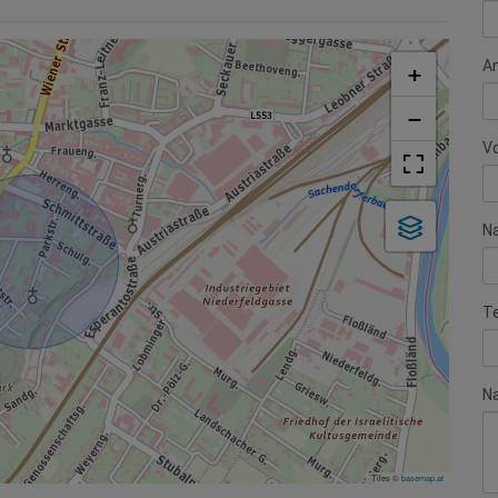
A
+
−
V
N
T
Na
Tiles ©
basemap.at