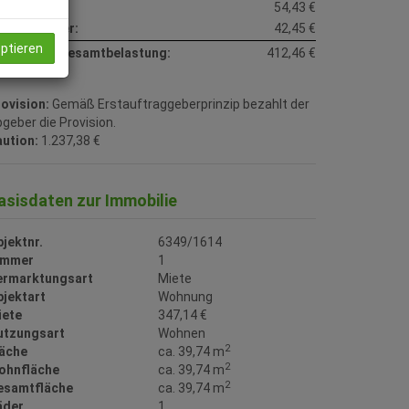
eizkosten:
54,43 €
msatzsteuer:
42,45 €
eptieren
onatliche Gesamtbelastung:
412,46 €
ovision:
Gemäß Erstauftraggeberprinzip bezahlt der
geber die Provision.
ution:
1.237,38 €
asisdaten zur Immobilie
jektnr.
6349/1614
immer
1
ermarktungsart
Miete
bjektart
Wohnung
iete
347,14 €
utzungsart
Wohnen
2
läche
ca. 39,74 m
2
ohnfläche
ca. 39,74 m
2
esamtfläche
ca. 39,74 m
äder
1