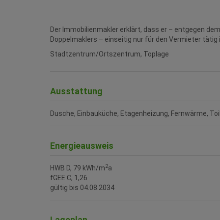
Der Immobilienmakler erklärt, dass er – entgegen de
Doppelmaklers – einseitig nur für den Vermieter tätig i
Stadtzentrum/Ortszentrum, Toplage
Ausstattung
Dusche
Einbauküche
Etagenheizung
Fernwärme
Toi
Energieausweis
2
HWB
D, 79 kWh/m
a
fGEE
C, 1,26
gültig bis
04.08.2034
Lageplan