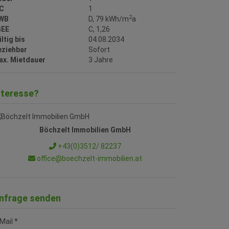
C
1
2
WB
D, 79 kWh/m
a
GEE
C, 1,26
ltig bis
04.08.2034
eziehbar
Sofort
ax. Mietdauer
3 Jahre
nteresse?
Böchzelt Immobilien GmbH
+43(0)3512/ 82237
office@boechzelt-immobilien.at
nfrage senden
Mail