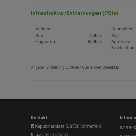
Infrastruktur/Entfernungen (POIs)
Verkehr
Gesundheit
Bus
500 m
Arzt
Flughafen
6500 m
Apotheke
Krankenhau
Angaben Entfernung Luftlinie / Quelle: OpenStreetMap
Kontakt
Informa
Kapuzinerplatz 5, 8720 Knittelfeld
IMPRES
+43 3512 822 37