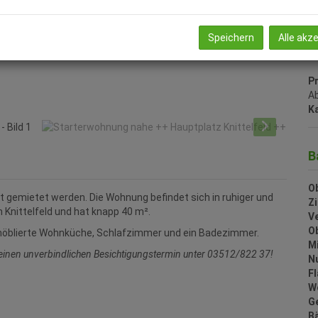
H
U
Speichern
Alle akz
m
Pr
Ab
Ka
B
Ob
t gemietet werden. Die Wohnung befindet sich in ruhiger und
Z
 Knittelfeld und hat knapp 40 m².
V
O
 möblierte Wohnküche, Schlafzimmer und ein Badezimmer.
M
 einen unverbindlichen Besichtigungstermin unter 03512/822 37!
N
F
W
G
B