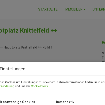
STARTSEITE
IMMOBILIEN
UNTER
platz Knittelfeld ++
E
M
F
Z
Einstellungen
P
den Cookies um Einstellungen zu speichern. Nähere Informationen finden Sie in un
tzerklärung
und unserer
Cookie Policy
.
G
Mi
B
h notwendige Cookies
immer aktiv