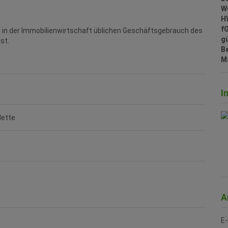
W
H
f
m in der Immobilienwirtschaft üblichen Geschäftsgebrauch des
gü
st.
B
M
I
lette
A
E-