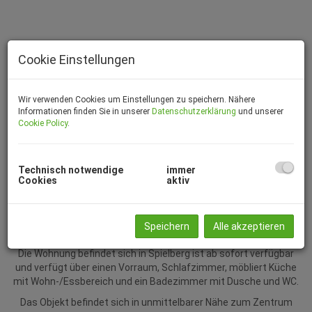
Cookie Einstellungen
Wir verwenden Cookies um Einstellungen zu speichern. Nähere
Informationen finden Sie in unserer
Datenschutzerklärung
und unserer
Cookie Policy
.
Wohnbereich mit Küche
Technisch notwendige
immer
Cookies
aktiv
Beschreibung
Speichern
Alle akzeptieren
Die Wohnung befindet sich in Spielberg ist ab sofort verfügbar
und verfügt über einen Vorraum, Schlafzimmer, möbliert Küche
mit Wohn-/Essbereich und ein Badezimmer mit Dusche und WC.
Das Objekt befindet sich in unmittelbarer Nähe zum Zentrum
Spielberg und in wenigen Metern erreichen Sie die öffentlichen