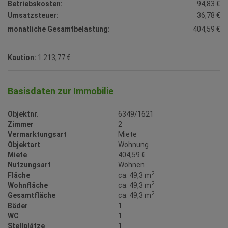
Umsatzsteuer:
36,78 €
monatliche Gesamtbelastung:
404,59 €
Kaution:
1.213,77 €
Basisdaten zur Immobilie
Objektnr.
6349/1621
Zimmer
2
Vermarktungsart
Miete
Objektart
Wohnung
Miete
404,59 €
Nutzungsart
Wohnen
2
Fläche
ca. 49,3 m
2
Wohnfläche
ca. 49,3 m
2
Gesamtfläche
ca. 49,3 m
Bäder
1
WC
1
Stellplätze
1
2
HWB
C, 42.1 kWh/m
a