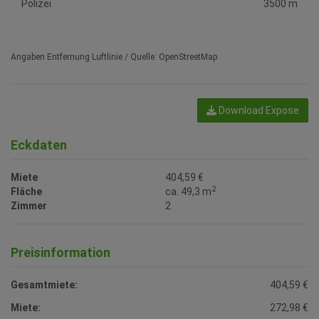
Angaben Entfernung Luftlinie / Quelle: OpenStreetMap
Download Expose
Eckdaten
Miete
404,59 €
2
Fläche
ca. 49,3 m
Zimmer
2
Preisinformation
Gesamtmiete:
404,59 €
Miete:
272,98 €
Betriebskosten:
94,83 €