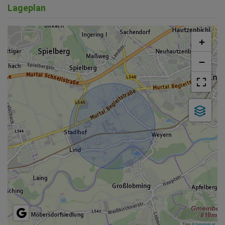
+
−
Tiles ©
basemap.at