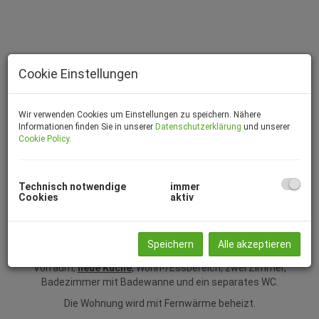
Cookie Einstellungen
Wir verwenden Cookies um Einstellungen zu speichern. Nähere
Informationen finden Sie in unserer
Datenschutzerklärung
und unserer
Cookie Policy
.
Beschreibung
Technisch notwendige
immer
Cookies
aktiv
Ideal als Starterwohnung oder für Paare!
Zur Vermietung gelangt eine gut aufgeteilte Mietwohnung mit
Speichern
Alle akzeptieren
ca. 66,90 m² in Knittelfeld. Die Wohnung teilt sich wie folgt auf:
Vorraum,
neue Küche
, Wohn-/Essbereich, zwei Zimmer,
Badezimmer mit Badewanne und ein separates WC.
Die Wohnung wird mit Fernwärme beheizt.