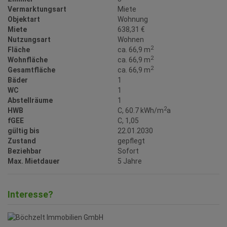
Vermarktungsart
Miete
Objektart
Wohnung
Miete
638,31 €
Nutzungsart
Wohnen
2
Fläche
ca. 66,9 m
2
Wohnfläche
ca. 66,9 m
2
Gesamtfläche
ca. 66,9 m
Bäder
1
WC
1
Abstellräume
1
2
HWB
C, 60.7 kWh/m
a
fGEE
C, 1,05
gültig bis
22.01.2030
Zustand
gepflegt
Beziehbar
Sofort
Max. Mietdauer
5 Jahre
Interesse?