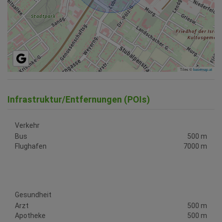
Tiles ©
basemap.at
Infrastruktur/Entfernungen (POIs)
Verkehr
Bus
500 m
Flughafen
7000 m
Gesundheit
Arzt
500 m
Apotheke
500 m