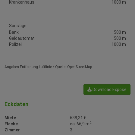
Krankenhaus
1000 m
Sonstige
Bank
500 m
Geldautomat
500 m
Polizei
1000 m
Angaben Entfernung Luftlinie / Quelle: OpenStreetMap
Download Expose
Eckdaten
Miete
638,31 €
2
Fläche
ca. 66,9 m
Zimmer
3