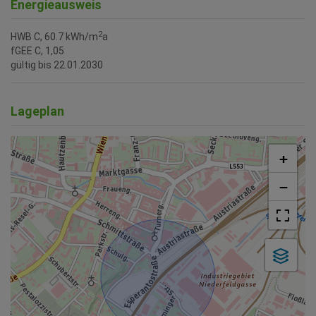
Energieausweis
2
HWB
C, 60.7 kWh/m
a
fGEE
C, 1,05
gültig bis
22.01.2030
Lageplan
+
−