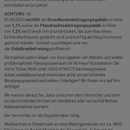
immobilien.at/projekte!
ACHTUNG:
Ab
01.04.2024
entfällt
die
Grundbuchseintragungsgebühr
in Höhe
von
1,1%
sowie die
Pfandrechtseintragungsgebühr
in Höhe
von
1,2%
bei Erwerb von Grundstücken, die zum Bau eines
Einfamilienhauses gedacht sind und künftig als Hauptwohnsitz
genutzt werden. Schnell zuschlagen und von
der
Gebührenbefreiung
profitieren!
Sie träumen schon länger von Ihren eigenen vier Wänden und wollen
größtmöglichen Planungsspielraum für Ihr Haus?
Kontaktieren Sie
Herrn Tobias Weikl unter 0660/4740573 beziehungsweise
tobias.weikl@boechzelt-immobilien.at für ein persönliches
Beratungsgespräch und nähere Unterlagen! Wir freuen uns auf Ihre
Anfrage!
Wir weisen darauf hin, dass zwischen dem Vermittler und dem
zu vermittelnden Dritten ein familiäres oder wirtschaftliches
Naheverhältnis besteht.
Der Vermittler ist als Doppelmakler tätig.
Weißkirchen in Steiermark ist eine Marktgemeinde mit ca. 4800