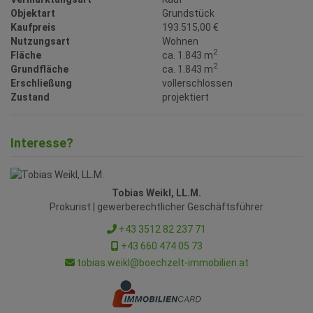
Objektart
Grundstück
Kaufpreis
193.515,00 €
Nutzungsart
Wohnen
2
Fläche
ca. 1.843 m
2
Grundfläche
ca. 1.843 m
Erschließung
vollerschlossen
Zustand
projektiert
Interesse?
Tobias Weikl, LL.M.
Prokurist | gewerberechtlicher Geschäftsführer
+43 3512 82 237 71
+43 660 474 05 73
tobias.weikl@boechzelt-immobilien.at