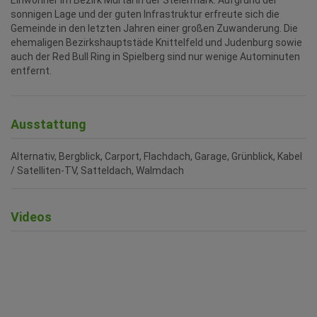
Einwohner im Bezirk Murtal in der Steiermark. Aufgrund der
sonnigen Lage und der guten Infrastruktur erfreute sich die
Gemeinde in den letzten Jahren einer großen Zuwanderung. Die
ehemaligen Bezirkshauptstäde Knittelfeld und Judenburg sowie
auch der Red Bull Ring in Spielberg sind nur wenige Autominuten
entfernt.
Ausstattung
Alternativ
Bergblick
Carport
Flachdach
Garage
Grünblick
Kabel
/ Satelliten-TV
Satteldach
Walmdach
Videos