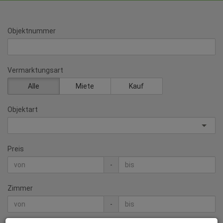
Objektnummer
Vermarktungsart
Alle
Miete
Kauf
Objektart
Preis
-
Zimmer
-