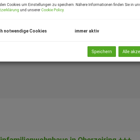
den Cookies um Einstellungen zu speichern. Nähere Informationen finden Sie in un
tzerklärung
und unserer
Cookie Policy
.
Vermarktungsart
Ob
Alle
Miete
Kauf
h notwendige Cookies
immer aktiv
Zimmer
Wo
Speichern
Alle akz
-