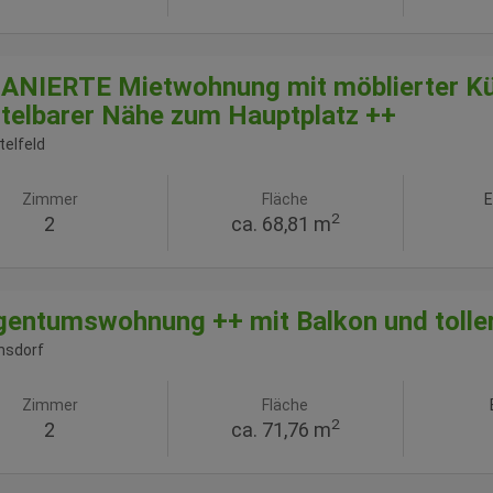
NIERTE Mietwohnung mit möblierter Küc
telbarer Nähe zum Hauptplatz ++
telfeld
Zimmer
Fläche
E
2
2
ca. 68,81 m
gentumswohnung ++ mit Balkon und tolle
nsdorf
Zimmer
Fläche
2
2
ca. 71,76 m