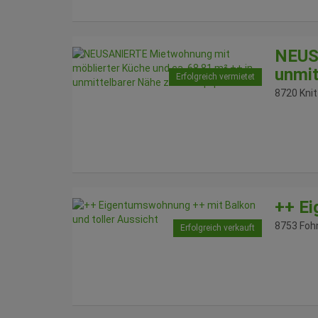
NEUSA
unmit
Erfolgreich vermietet
8720 Knit
++ Ei
8753 Foh
Erfolgreich verkauft