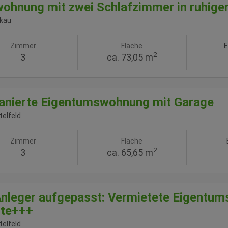
ohnung mit zwei Schlafzimmer in ruhiger
kau
Zimmer
Fläche
E
2
3
ca. 73,05 m
anierte Eigentumswohnung mit Garage
telfeld
Zimmer
Fläche
2
3
ca. 65,65 m
nleger aufgepasst: Vermietete Eigentu
ite+++
telfeld