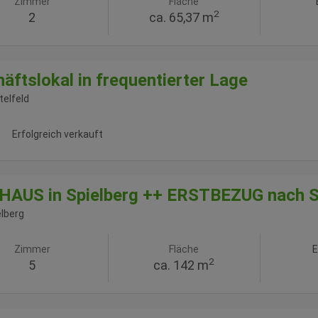
Zimmer
Fläche
2
2
ca. 65,37 m
äftslokal in frequentierter Lage
telfeld
Erfolgreich verkauft
HAUS in Spielberg ++ ERSTBEZUG nach S
elberg
Zimmer
Fläche
E
2
5
ca. 142 m