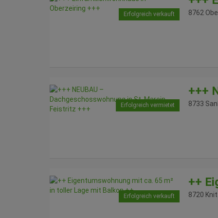
+++ E
8762 Obe
Erfolgreich verkauft
+++ N
8733 Sank
Erfolgreich vermietet
++ Ei
8720 Knit
Erfolgreich verkauft