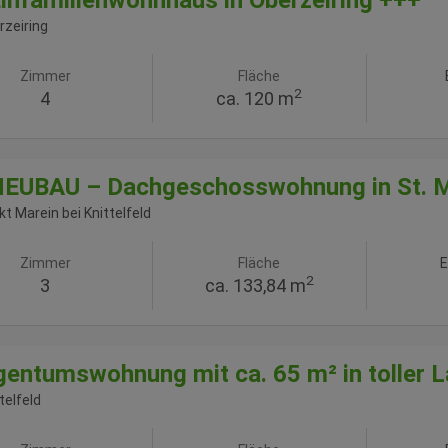
infamilienwohnhaus in Oberzeiring +++
rzeiring
Zimmer
Fläche
2
4
ca. 120 m
EUBAU – Dachgeschosswohnung in St. Ma
t Marein bei Knittelfeld
Zimmer
Fläche
E
2
3
ca. 133,84 m
gentumswohnung mit ca. 65 m² in toller 
telfeld