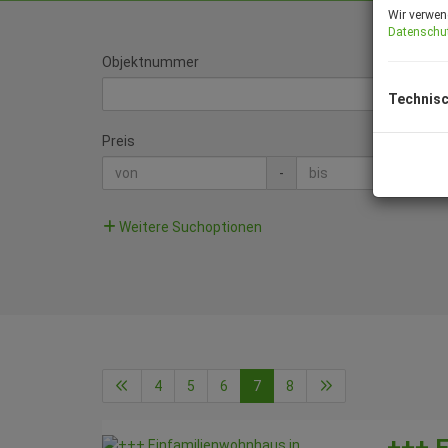
Wir verwen
Datenschu
Objektnummer
Technisc
Preis
-
Weitere Suchoptionen
4
5
6
7
8