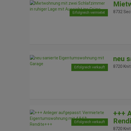
Mietw
8732 Sec
Erfolgreich vermietet
neu s
8720 Knit
Erfolgreich verkauft
+++ A
Rend
Erfolgreich verkauft
8720 Knit