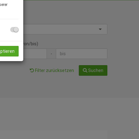
serer
jektart
hnfläche (von/bis)
eptieren
-
Filter zurücksetzen
Suchen