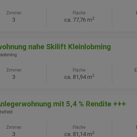
Zimmer
Fläche
2
3
ca. 77,76 m
ohnung nahe Skilift Kleinlobming
inlobming
Zimmer
Fläche
E
2
3
ca. 81,94 m
nlegerwohnung mit 5,4 % Rendite +++
telfeld
Zimmer
Fläche
2
3
ca. 81,14 m